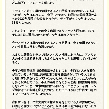
どん低下していることを報じた。
メディアに対して概ね信頼できるとの回答は1976年に72％もあ
ったが、今年は31％にまで低下したのだ。前回の大統領選挙があ
った2020年段階でも40％あったが、年々下がって今年はついに
31％となった。
これに対してメディアは全く信頼できないという回答は、1976
年には4％に過ぎなかったが、今年は36％となった。
今やメディアは概ね信頼できるという意見は、全く信用できない
という意見よりも少数派なのだ。
あまりに露骨なトランプ叩きとハリス擁護のあり方に、アメリカ
人の多くは違和感を感じるようになったことも影響しているのだ
ろう。
今年の期日前投票（郵便投票を含む）にも、4年前と大きな変化
が出ている。4年前は共和党側に有権者登録をしている人はあま
り期日前投票を行なっていなかったが、今回はこうした人がかな
り多く投票している。不正の温床になるからと期日前投票を推奨
しないでいると、選挙戦術的に不利になることから、今回トラン
プ陣営はこの方針を変えたのだ。ただここはさほど注目すべきポ
イントではないかもしれない。
注目すべきは、民主党側で有権者登録をしている人の投票数が、
前回ほど伸びていないところだ。前回は期日前投票を行なった民