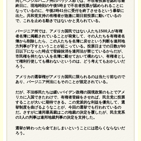
同じペンシルバニア州のバックス郡では、不在者投票を認める最
終日に、現地時刻の午後5時まで不在者投票が認められることに
なっているのに、午後2時41分に受付を終了させるという暴挙に
出た。共和党支持の有権者が急激に期日前投票に動いているの
で、これを止める動きではないかと見られている。
バージニア州では、アメリカ国民ではない人たち1500人が有権
者名簿に掲載されていることが発覚して、その人たちを有権者名
簿から削除したら、この人たちを名簿に戻せという判断を連邦地
方判事が下すということが起こっている。投票日までの日数が90
日以下になった時点で登録抹消を連邦法が禁じているからだが、
市民権を持たない人を名簿に載せておいて構わない、有権者とし
て権利行使しても構わないというのは、どう考えてもおかしいだ
ろう。
アメリカの選挙権がアメリカ国民に限られるのは当たり前なので
あり、バージニア州法にもそのことが規定されている。
だが、不法移民たちは緩いバイデン政権の国境政策のもとでアメ
リカに入国できたわけで、有権者登録をさせれば、民主党に投票
することが大いに期待できる。この党派的な利益を優先して、選
挙制度を曲げるようなことが、今回の選挙でも行われているの
だ。さすがに連邦最高裁はこの地裁の決定を覆したが、民主党系
の3人の判事は連邦地裁判事の決定を支持した。
選挙が終わったら全ておしまいということには恐らくならないだ
ろう。