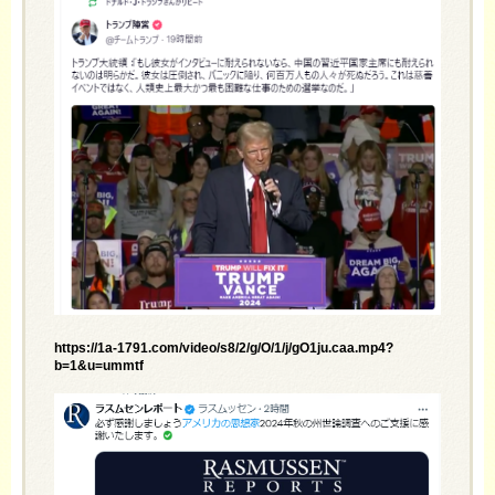
https://1a-1791.com/video/s8/2/g/O/1/j/gO1ju.caa.mp4?
b=1&u=ummtf