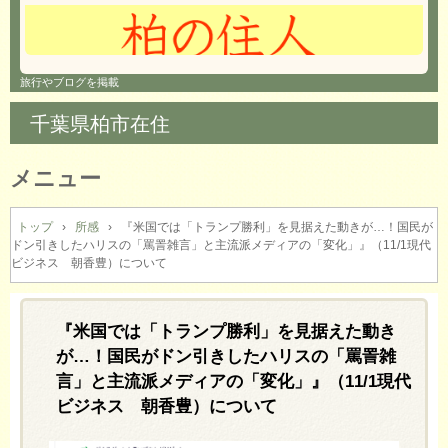
旅行やブログを掲載
千葉県柏市在住
メニュー
コ
ン
トップ
›
所感
›
『米国では「トランプ勝利」を見据えた動きが…！国民が
ドン引きしたハリスの「罵詈雑言」と主流派メディアの「変化」』（11/1現代
テ
ビジネス 朝香豊）について
ン
ツ
へ
『米国では「トランプ勝利」を見据えた動き
ス
キ
が…！国民がドン引きしたハリスの「罵詈雑
ッ
言」と主流派メディアの「変化」』（11/1現代
プ
ビジネス 朝香豊）について