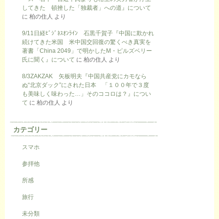
してきた 頓挫した「独裁者」への道』について
に
柏の住人
より
9/11日経ﾋﾞｼﾞﾈｽｵﾝﾗｲﾝ 石黒千賀子『中国に欺かれ
続けてきた米国 米中国交回復の驚くべき真実を
著書「China 2049」で明かしたM・ピルズベリー
氏に聞く』について
に
柏の住人
より
8/3ZAKZAK 矢板明夫『中国共産党にカモなら
ぬ“北京ダック”にされた日本 「１００年で３度
も美味しく味わった…」そのココロは？』につい
て
に
柏の住人
より
カテゴリー
スマホ
参拝他
所感
旅行
未分類