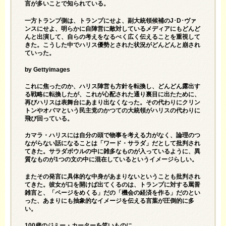
言が多いことで知られている。
一方トランプ側は、トランプにせよ、副大統領候補のJ･D･ヴァ
ンスにせよ、明らかに自陣営に敵対しているメディアにもどんど
んと出演して、自らの考えをなるべく広く伝えることを重視して
きた。こうした中でハリス優勢とされた状況がどんどんと崩され
ていった。
by Gettyimages
これに焦ったのか、ハリス陣営も方針を転換し、どんどん露出す
る戦略に転換したが、これが心配された通り裏目に出たために、
再びハリスは表舞台にあまり出なくなった。その代わりにクリン
トンやオバマという民主党のかつての大統領がハリスの代わりに
飛び回っている。
カマラ・ハリスには自分の頭で物事を考える力がなく、論理のつ
ながらない話になることは「ワード・サラダ」だとして批判され
てきた。サラダボウルの中に雑多なものが入っているように、異
質なものが1つの文の中に混在しているというイメージらしい。
またその発言に具体的な中身があまりないということも批判され
てきた。彼女が口を開けば出てくるのは、トランプに対する罵詈
雑言と、「ページをめくる」だの「機会の経済を作る」だのとい
った、あまりにも抽象的なイメージを伝える言葉が圧倒的に多
い。
100
歳のジミー・カーターを笑いものに