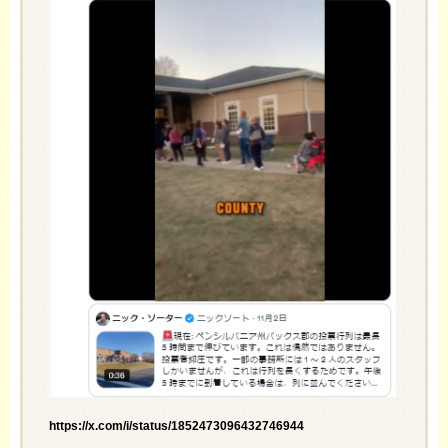
https://x.com/i/status/1852473096432746944