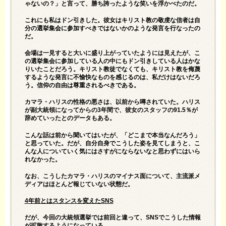
ゃないの？」と言って、勝ち誇ったような笑いを浮かべたのだ。
これにも私はドン引きした。彼女はキリスト教の敬虔な信者は自
分の選挙集会に参加すべきではないかのような発言を行なったの
だ。
会場は一見すると大いに盛り上がっていたようには見えたが、こ
の選挙集会に参加している人の中にもドン引きしている人はかな
りいたことだろう。キリスト教徒でなくても、キリスト教を侮蔑
するような発言に不愉快なものを感じるのは、私だけはないだろ
う。信仰の自由は尊重されるべきである。
カマラ・ハリスの性格の悪さは、以前から噂されていた。ハリス
が副大統領になってからの3年間で、彼女のスタッフの91.5％が
辞めていったとのデータもある。
こんな話は前から聞いてはいたが、「どこまで本当なんだろう」
と思っていた。だが、自分自身でこうした姿を見てしまうと、こ
んな人についていく気にはさすがにならないなと思わずにはいら
れなかった。
なお、こうしたカマラ・ハリスのマイナス面について、主流派メ
ディアはほとんど報じていない状態だ。
4
年前とはスタンスを変えたSNS
だが、今回の大統領選挙では前回と違って、SNSでこうした情報
が拡散するようになっている。