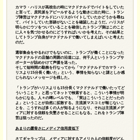
カマラ・ハリスが高校生の時にマクドナルドでバイトをしていた
と言って、庶民派をアピールするような動きに出た時に、トラン
プ陣営はマクドナルドにハリスがバイトしていたかどうかを尋ね
て、バイトしていた形跡がないことを確認したようだ。ハリスが
明らかにウソをついていることを確信したトランプ側はこのこと
に人々を気づかせるのにどうすればいいかを考えた。その結果と
してトランプ自身がマクドナルドで働いてしまえばいいと考えた
のだ。
選挙集会をやるわけでもないのに、トランプが働くことになった
マクドナルドの店舗の周囲の沿道には、何千人というトランプサ
ポーターが詰めかけて声援を送った。
そして短時間の勤務を行なってから「マクドナルドでカマラ・ハ
リスより15分長く働いた」という、事情を知らないと謎としか感
じられないメッセージを残した。
「トランプがハリスよりも15分長くマクドナルドで働いたってど
ういうこと？」と思ってネットで検索すると、こういう事情が明
らかになる。人々の噂レベルでも、「実はこういうことだったの
よ」ということが自然に拡散する。主流派マスコミが報じないこ
とを、こうすれば多くの人が知るようになり、それは主流派メデ
ィアに対する信頼を失墜させることにもなる。これをトランプ陣
営は狙ったのだ。
あまりの露骨さにメディア信用度低下
さてギャラップは、メディアに対するアメリカ人の信頼度がどん