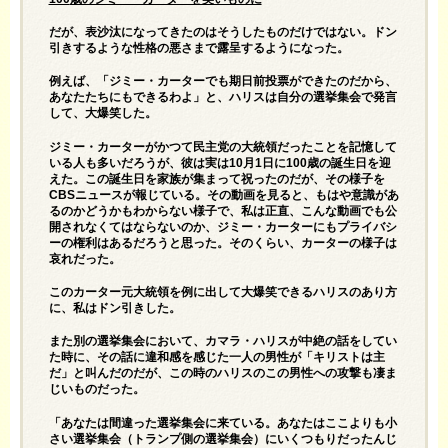
だが、表沙汰になってきたのはそうしたものだけではない。ドン
引きするような性格の悪さまで露呈するようになった。
例えば、「ジミー・カーターでも期日前投票ができたのだから、
あなたたちにもできるわよ」と、ハリスは自分の選挙集会で発言
して、大爆笑した。
ジミー・カーターがかつて民主党の大統領だったことを記憶して
いる人も多いだろうが、彼は実は10月1日に100歳の誕生日を迎
えた。この誕生日を家族が集まって祝ったのだが、その様子を
CBSニュースが報じている。その動画を見ると、もはや意識があ
るのかどうかもわからない様子で、私は正直、こんな動画でも公
開されなくてはならないのか、ジミー・カーターにもプライバシ
ーの権利はあるだろうと思った。そのくらい、カーターの様子は
哀れだった。
このカーター元大統領を例に出して大爆笑できるハリスのあり方
に、私はドン引きした。
また別の選挙集会において、カマラ・ハリスが中絶の話をしてい
た時に、その話に違和感を感じた一人の男性が「キリストは主
だ」と叫んだのだが、この時のハリスのこの男性への攻撃も凄ま
じいものだった。
「あなたは間違った選挙集会に来ている。あなたはここよりも小
さい選挙集会（トランプ側の選挙集会）にいくつもりだったんじ