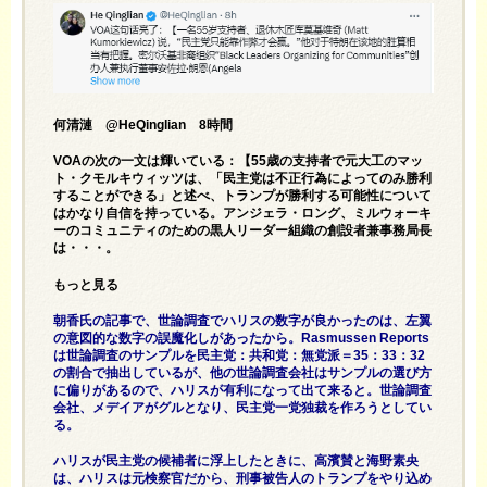
何清漣 @HeQinglian 8時間
VOAの次の一文は輝いている：【55歳の支持者で元大工のマッ
ト・クモルキウィッツは、「民主党は不正行為によってのみ勝利
することができる」と述べ、トランプが勝利する可能性について
はかなり自信を持っている。アンジェラ・ロング、ミルウォーキ
ーのコミュニティのための黒人リーダー組織の創設者兼事務局長
は・・・。
もっと見る
朝香氏の記事で、世論調査でハリスの数字が良かったのは、左翼
の意図的な数字の誤魔化しがあったから。Rasmussen Reports
は世論調査のサンプルを民主党：共和党：無党派＝35：33：32
の割合で抽出しているが、他の世論調査会社はサンプルの選び方
に偏りがあるので、ハリスが有利になって出て来ると。世論調査
会社、メデイアがグルとなり、民主党一党独裁を作ろうとしてい
る。
ハリスが民主党の候補者に浮上したときに、高濱賛と海野素央
は、ハリスは元検察官だから、刑事被告人のトランプをやり込め