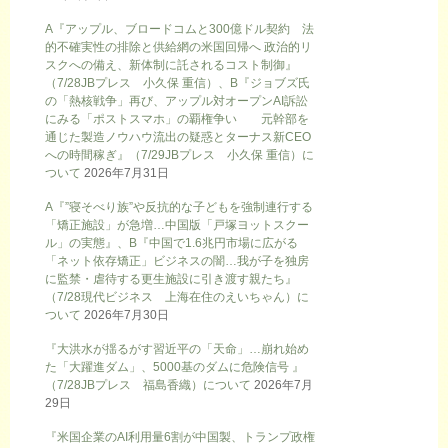
A『アップル、ブロードコムと300億ドル契約 法
的不確実性の排除と供給網の米国回帰へ 政治的リ
スクへの備え、新体制に託されるコスト制御』
（7/28JBプレス 小久保 重信）、B『ジョブズ氏
の「熱核戦争」再び、アップル対オープンAI訴訟
にみる「ポストスマホ」の覇権争い 元幹部を
通じた製造ノウハウ流出の疑惑とターナス新CEO
への時間稼ぎ』（7/29JBプレス 小久保 重信）に
ついて
2026年7月31日
A『”寝そべり族”や反抗的な子どもを強制連行する
「矯正施設」が急増…中国版「戸塚ヨットスクー
ル」の実態』、B『中国で1.6兆円市場に広がる
「ネット依存矯正」ビジネスの闇…我が子を独房
に監禁・虐待する更生施設に引き渡す親たち』
（7/28現代ビジネス 上海在住のえいちゃん）に
ついて
2026年7月30日
『大洪水が揺るがす習近平の「天命」…崩れ始め
た「大躍進ダム」、5000基のダムに危険信号 』
（7/28JBプレス 福島香織）について
2026年7月
29日
『米国企業のAI利用量6割が中国製、トランプ政権