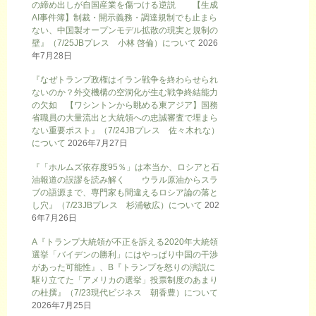
の締め出しが自国産業を傷つける逆説 【生成
AI事件簿】制裁・開示義務・調達規制でも止まら
ない、中国製オープンモデル拡散の現実と規制の
壁』（7/25JBプレス 小林 啓倫）について
2026
年7月28日
『なぜトランプ政権はイラン戦争を終わらせられ
ないのか？外交機構の空洞化が生む戦争終結能力
の欠如 【ワシントンから眺める東アジア】国務
省職員の大量流出と大統領への忠誠審査で埋まら
ない重要ポスト』（7/24JBプレス 佐々木れな）
について
2026年7月27日
『「ホルムズ依存度95％」は本当か、ロシアと石
油報道の誤謬を読み解く ウラル原油からスラ
ブの語源まで、専門家も間違えるロシア論の落と
し穴』（7/23JBプレス 杉浦敏広）について
202
6年7月26日
A『トランプ大統領が不正を訴える2020年大統領
選挙「バイデンの勝利」にはやっぱり中国の干渉
があった可能性』、B『トランプを怒りの演説に
駆り立てた「アメリカの選挙」投票制度のあまり
の杜撰』（7/23現代ビジネス 朝香豊）について
2026年7月25日