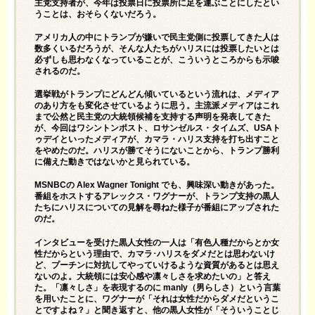
主党支持者が、今年は投票日に投票所に足を運ぶことにしたとい
うことは、おそらくないだろう。
アメリカ人の中にトランプが嫌いで民主党側に投票してきた人は
数多くいるだろうが、そんな人たちがハリスには投票したいとは
必ずしも思わなくなっていることが、こういうところからも示唆
されるのだ。
選挙戦がトランプにどんどん傾いているという流れは、メディア
のあり方をも変化させているように思う。主流派メディアはこれ
まで公然と民主党の大統領候補を支持する声明を発表してきた
が、今回はワシントンポスト、ロサンゼルス・タイムズ、USAト
ゥデイといったメディアが、カマラ・ハリス支持を打ち出すこと
をやめたのだ。ハリスが勝てそうにないことから、トランプ勝利
に備えた動きではないかと見られている。
MSNBCの Alex Wagner Tonight でも、興味深い動きがあった。
番組をホストするアレックス・ワグナーが、トランプ支持の黒人
たちにハリスについての見解を尋ねた様子が番組にアップされた
のだ。
インタビューを受けた黒人女性の一人は「有色人種だからとか女
性だからという理由で、カマラ･ハリスをダメだとは思わないけ
ど、プーチンに対抗してやっていけるような資質があるとは思え
ないのよ。大統領には安心感や凛々しさを求めたいの」と答え
た。「凛々しさ」を表現するのに manly（男らしさ）という言葉
を用いたことに、ワグナーが「それは女性だからダメだというこ
とですよね？」と聞き返すと、他の黒人女性が「そういうことじ