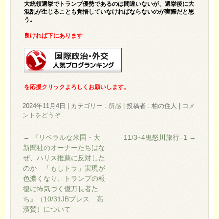
大統領選挙でトランプ優勢であるのは間違いないが、選挙後に大
混乱が生じることも覚悟していなければならないのが実際だと思
う。
良ければ下にあります
を応援クリックよろしくお願いします。
2024年11月4日
|
カテゴリー :
所感
|
投稿者 : 柏の住人
|
コメ
ントをどうぞ
←
『リベラルな米国・大
11/3~4鬼怒川旅行–1
→
新聞社のオーナーたちはな
ぜ、ハリス推薦に反対した
のか 「もしトラ」実現が
色濃くなり、トランプの報
復に怖気づく億万長者た
ち』（10/31JBプレス 高
濱賛）について