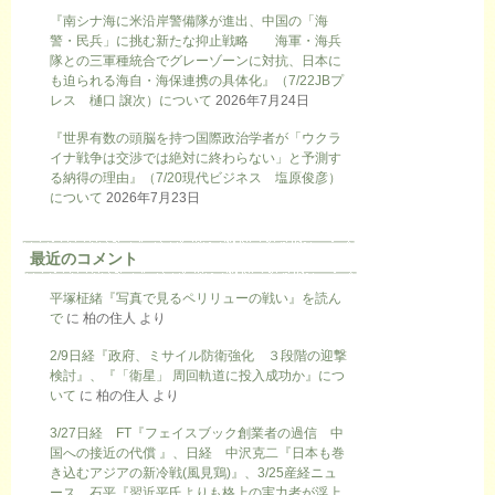
『南シナ海に米沿岸警備隊が進出、中国の「海
警・民兵」に挑む新たな抑止戦略 海軍・海兵
隊との三軍種統合でグレーゾーンに対抗、日本に
も迫られる海自・海保連携の具体化』（7/22JBプ
レス 樋口 譲次）について
2026年7月24日
『世界有数の頭脳を持つ国際政治学者が「ウクラ
イナ戦争は交渉では絶対に終わらない」と予測す
る納得の理由』（7/20現代ビジネス 塩原俊彦）
について
2026年7月23日
最近のコメント
平塚柾緒『写真で見るペリリューの戦い』を読ん
で
に
柏の住人
より
2/9日経『政府、ミサイル防衛強化 ３段階の迎撃
検討』、『「衛星」 周回軌道に投入成功か』につ
いて
に
柏の住人
より
3/27日経 FT『フェイスブック創業者の過信 中
国への接近の代償 』、日経 中沢克二『日本も巻
き込むアジアの新冷戦(風見鶏)』、3/25産経ニュ
ース 石平『習近平氏よりも格上の実力者が浮上