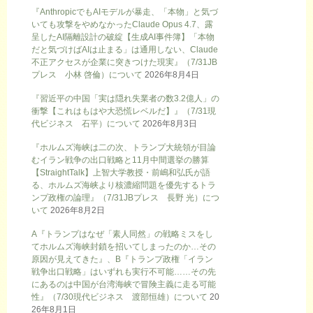
『AnthropicでもAIモデルが暴走、「本物」と気づ
いても攻撃をやめなかったClaude Opus 4.7、露
呈したAI隔離設計の破綻【生成AI事件簿】「本物
だと気づけばAIは止まる」は通用しない、Claude
不正アクセスが企業に突きつけた現実』（7/31JB
プレス 小林 啓倫）について
2026年8月4日
『習近平の中国「実は隠れ失業者の数3.2億人」の
衝撃【これはもはや大恐慌レベルだ】』（7/31現
代ビジネス 石平）について
2026年8月3日
『ホルムズ海峡は二の次、トランプ大統領が目論
むイラン戦争の出口戦略と11月中間選挙の勝算
【StraightTalk】上智大学教授・前嶋和弘氏が語
る、ホルムズ海峡より核濃縮問題を優先するトラ
ンプ政権の論理』（7/31JBプレス 長野 光）につ
いて
2026年8月2日
A『トランプはなぜ「素人同然」の戦略ミスをし
てホルムズ海峡封鎖を招いてしまったのか…その
原因が見えてきた』、B『トランプ政権「イラン
戦争出口戦略」はいずれも実行不可能……その先
にあるのは中国が台湾海峡で冒険主義に走る可能
性』（7/30現代ビジネス 渡部恒雄）について
20
26年8月1日