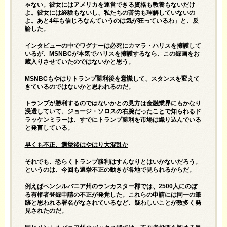
ゃない。彼女にはアメリカを運営できる資格も教養もないだけ
よ。彼女には経験もないし、私たちの苦労も理解していないの
よ。あと4年も信じろなんていうのは気が狂っているわ」と、反
論した。
インタビューの中でワグナーは必死にカマラ・ハリスを擁護して
いるが、MSNBCが本気でハリスを擁護するなら、この録画をお
蔵入りさせていたのではないかと思う。
MSNBCもやはりトランプ勝利後を意識して、スタンスを変えて
きているのではないかと思われるのだ。
トランプが勝利するのではないかとの見方は金融業界にもかなり
浸透していて、ジョージ・ソロスの右腕だったことで知られるド
ラッケンミラーは、すでにトランプ勝利を市場は織り込んでいる
と発言している。
早くも不正、選挙後はやはり大混乱か
それでも、恐らくトランプ勝利はすんなりとはいかないだろう。
というのは、今回も選挙不正の動きが各地で見られるからだ。
例えばペンシルバニア州のランカスター郡では、2500人にのぼ
る有権者登録申請の不正が発覚した。これらの申請には同一の筆
跡と思われる署名がなされているなど、疑わしいことが数多く発
見されたのだ。