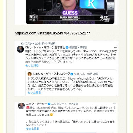
https://x.com/i/status/1852497843967152177