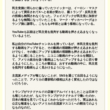
民主党側に明らかに偏っていたツイッターは、イーロン・マスク
によって買収されてXへと名前が変わり、親トランプ・反民主党
の投稿も検閲されなくなった。フェイスブックが民主党に加担す
るような検閲になっていたことを、マーク・ザッカーバーグはト
ランプ側に謝罪し、こちらも4年前とは違う様相になっている。
YouTubeも以前ほど民主党を批判する動画を押さえ込まなくなっ
ているようだ。
私は自分のYouTubeチャンネルを持っているが、米民主党を批判
する動画をアップすると、その動画の視聴数が押さえ込まれるだ
けでなく、その後にアップする動画の視聴数も押さえ込まれてい
るように感じることから、ニコニコ動画のチャンネルを開設し
て、アメリカ政治を扱う動画はこちらにアップするように切り替
えるようにした。ところが最近は、おすすめ動画の中に、民主党
を批判する動画もよく見かけるようになった。
主流派メディアが報じないことが、SNSを通じて出回るようにな
ったことで、アメリカの選挙戦の様相は大きく変化したのではな
いだろうか。
トランプがマクドナルドの店舗でアルバイトをしたことは日本で
も報じられたが、なんでトランプがマクドナルドで働いたのか、
日本の報道を見ていてもよくわからなかっただろう。実はあれも
公正な報道をしないアメリカの主流派マスコミへの鞘当てのよう
なものなのだ。