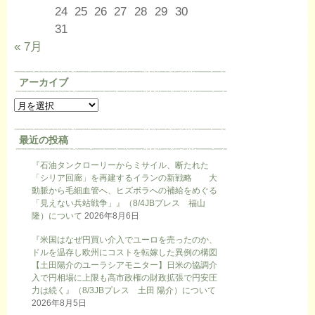
24
25
26
27
28
29
30
31
« 7月
アーカイブ
最近の投稿
『石油タンクローリーからミサイル、断たれた
「シリア回廊」を再建するイランの新戦略 大
動脈から毛細血管へ、ヒズボラへの補給をめぐる
「見えない兵站戦争」』（8/4JBプレス 福山
隆）について
2026年8月6日
『米国はなぜ円買い介入でユーロを売ったのか、
ドルを温存し欧州にコストを転嫁した異例の構図
【土田陽介のユーラシアモニター】日米の協調介
入で円相場に上限も高市政権の財政拡張で円安圧
力は続く』（8/3JBプレス 土田 陽介）について
2026年8月5日