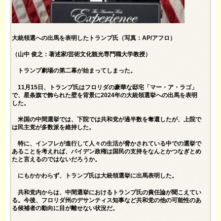
大統領選への出馬を表明したトランプ氏（写真：AP/アフロ）
（山中 俊之：著述家/芸術文化観光専門職大学教授）
トランプ劇場の第二幕が始まってしまった。
11月15日、トランプ氏はフロリダの豪華な邸宅「マー・ア・ラゴ」
で、星条旗で飾られた壁を背景に2024年の大統領選挙への出馬を表明
した。
米国の中間選挙では、下院では共和党が過半数を奪還したが、上院で
は民主党が多数派を維持した。
特に、インフレが進行して人々の生活が脅かされている中での選挙で
あることを考えれば、バイデン政権は国民の支持をなんとかつなぎとめ
たと言えるのではないだろうか。
にもかかわらず、トランプ氏は大統領選挙に出馬表明した。
共和党内からは、中間選挙におけるトランプ氏の責任論が聞こえてい
る。今後、フロリダ州のデサンティス知事など共和党の他の可能性のあ
る候補者の動向に目が離せない状況だ。