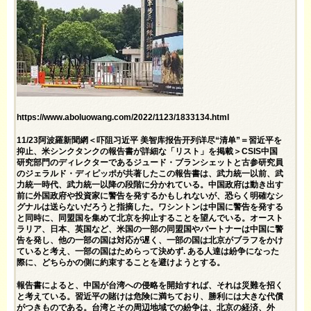
https://www.aboluowang.com/2022/1123/1833134.html
11/23阿波羅新聞網＜吓阻习近平 美智库报告开列详尽“清单”＝習近平を
抑止、米シンクタンクの報告書が詳細な「リスト」を掲載＞CSIS中国
研究部門のディレクターであるジュード・ブランシェットと古参研究員
のジェラルド・ディピッポが共著したこの報告書は、武力統一以前、武
力統一時代、武力統一以降の段階に分かれている。中国政府は動き出す
前に外国政府や投資家に警告を発するかもしれないが、恐らく明確なシ
グナルは送らないだろうと指摘した。ワシントンは中国に警告を発する
と同時に、同盟国を集めて北京を抑止することを望んでいる。オースト
ラリア、日本、英国など、米国の一部の同盟国やパートナーは中国に警
告を発し、他の一部の国は対応が遅く、一部の国は北京がブラフをかけ
ていると考え、一部の国はためらって決めず. ある人達は紛争になった
際に、どちらかの側に約束することを避けようとする。
報告書によると、中国が台湾への侵略を開始すれば、それは災難を招く
と考えている。習近平の賭けは危険に満ちており、勝利には大きな代償
がつきものである。台湾とその周辺地域での紛争は、北京の経済、外