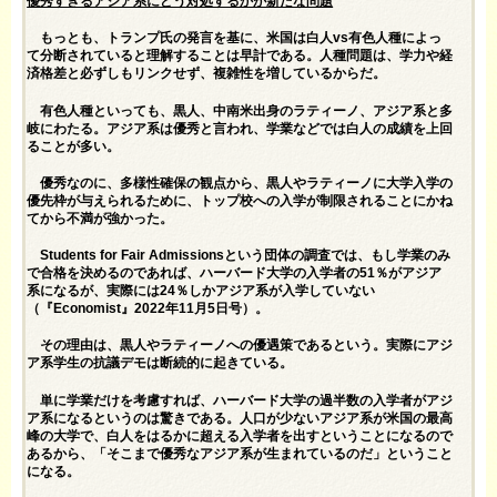
優秀すぎるアジア系にどう対処するかが新たな問題
もっとも、トランプ氏の発言を基に、米国は白人vs有色人種によっ
て分断されていると理解することは早計である。人種問題は、学力や経
済格差と必ずしもリンクせず、複雑性を増しているからだ。
有色人種といっても、黒人、中南米出身のラティーノ、アジア系と多
岐にわたる。アジア系は優秀と言われ、学業などでは白人の成績を上回
ることが多い。
優秀なのに、多様性確保の観点から、黒人やラティーノに大学入学の
優先枠が与えられるために、トップ校への入学が制限されることにかね
てから不満が強かった。
Students for Fair Admissionsという団体の調査では、もし学業のみ
で合格を決めるのであれば、ハーバード大学の入学者の51％がアジア
系になるが、実際には24％しかアジア系が入学していない
（『Economist』2022年11月5日号）。
その理由は、黒人やラティーノへの優遇策であるという。実際にアジ
ア系学生の抗議デモは断続的に起きている。
単に学業だけを考慮すれば、ハーバード大学の過半数の入学者がアジ
ア系になるというのは驚きである。人口が少ないアジア系が米国の最高
峰の大学で、白人をはるかに超える入学者を出すということになるので
あるから、「そこまで優秀なアジア系が生まれているのだ」ということ
になる。