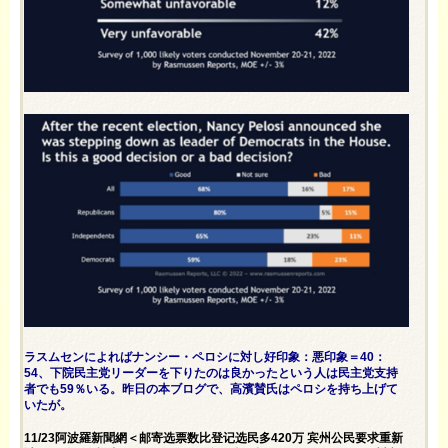
ラスムセンによればナンシー・ペロシに対し好印象：悪印象＝40：
54、下院民主党リーダーを下りたのは良かったという人は民主党支持
者でも59％いる。昨日の本ブログで、高濱賛氏はペロシを持ち上げて
いたが。
11/23阿波羅新聞網＜邮寄选票数比登记选民多420万 宾州公民要求重新