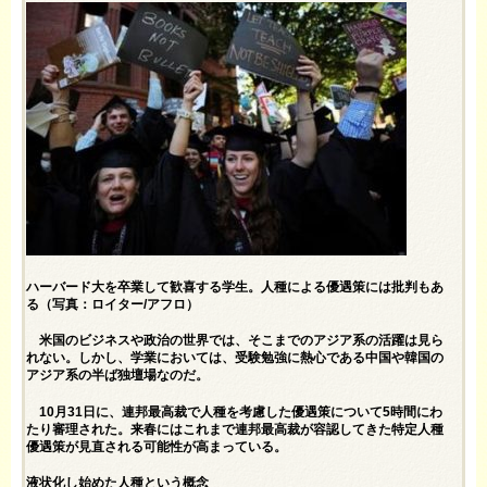
ハーバード大を卒業して歓喜する学生。人種による優遇策には批判もあ
る（写真：ロイター/アフロ）
米国のビジネスや政治の世界では、そこまでのアジア系の活躍は見ら
れない。しかし、学業においては、受験勉強に熱心である中国や韓国の
アジア系の半ば独壇場なのだ。
10月31日に、連邦最高裁で人種を考慮した優遇策について5時間にわ
たり審理された。来春にはこれまで連邦最高裁が容認してきた特定人種
優遇策が見直される可能性が高まっている。
液状化し始めた人種という概念