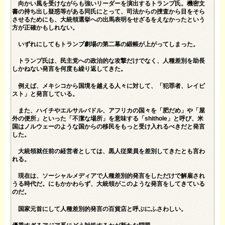
向かい風を受けながらも強いリーダーを演出するトランプ氏。機密文
書の持ち出し疑惑等がある同氏にとって、司法からの捜査から目をそら
させるためにも、大統領選挙への出馬表明をせざるをえなかったという
方が正確かもしれない。
いずれにしてもトランプ劇場の第二幕の緞帳が上がってしまった。
トランプ氏は、民主党への政治的な攻撃だけでなく、人種差別を助長
しかねない発言を何度も繰り返してきた。
例えば、メキシコから国境を越える人々に対して、「犯罪者、レイピ
スト」と発言している。
また、ハイチやエルサルバドル、アフリカの国々を「肥だめ」や「屋
外の便所」といった「不潔な場所」を意味する「shithole」と呼び、米
国はノルウェーのような国からの移民をもっと受け入れるべきだと発言
した。
大統領就任前の経営者としては、黒人従業員を差別してきたとも言わ
れる。
現在は、ソーシャルメディアで人種差別的発言をしただけで解雇され
うる時代だ。にもかかわらず、大統領がこのような発言をしてきている
のだ。
国家元首にして人種差別的発言の百貨店と呼ぶにふさわしい。