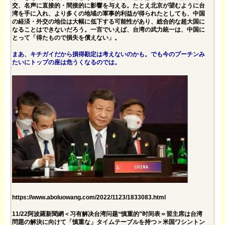
交、名声に直接的・間接的に影響を与える。たとえ北京が望むように台
湾を手に入れ、より多くの地域の軍事的利益が得られたとしても、中国
の経済・外交の地位は大幅に低下する可能性があり、総合的な超大国に
なることはできないだろう。一言でいえば、台湾の武力統一は、中国に
とって「得たもので損失を償えない」。
まあ、キチガイだから損得勘定は考えないのかも。でも今のプーチンみ
たいにトップの座は危うくなるのでは。
https://www.aboluowang.com/2022/1123/1833083.html
11/22阿波羅新聞網＜习有解决台湾问题“慎重的”时间表＝習主席は台湾
問題の解決に向けて「慎重な」タイムテーブルを持つ＞米国ワシントン