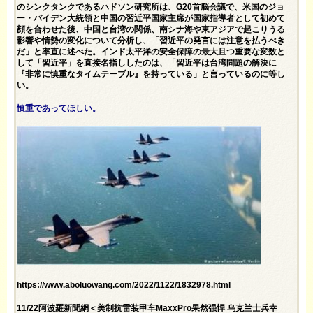
のシンクタンクであるハドソン研究所は、G20首脳会議で、米国のジョ
ー・バイデン大統領と中国の習近平国家主席が国家指導者として初めて
顔を合わせた後、中国と台湾の関係、南シナ海や東アジアで起こりうる
影響や情勢の変化について分析し、「習近平の発言には注意を払うべき
だ」と率直に述べた。インド太平洋の安全保障の最大且つ重要な変数と
して「習近平」を直接名指ししたのは、「習近平は台湾問題の解決に
『非常に慎重なタイムテーブル』を持っている」と言っているのに等し
い。
慎重であってほしい。
https://www.aboluowang.com/2022/1122/1832978.html
11/22阿波羅新聞網＜美制抗雷装甲车MaxxPro果然强悍 乌克兰士兵幸