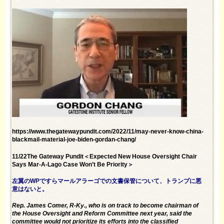
https://www.thegatewaypundit.com/2022/11/may-never-know-china-
blackmail-material-joe-biden-gordan-chang/
11/22The Gateway Pundit＜Expected New House Oversight Chair
Says Mar-A-Lago Case Won’t Be Priority＞
左翼のWPですらマールアラーゴでの文書保管について、トランプに悪
意はないと。
Rep. James Comer, R-Ky., who is on track to become chairman of
the House Oversight and Reform Committee next year, said the
committee would not prioritize its efforts into the classified