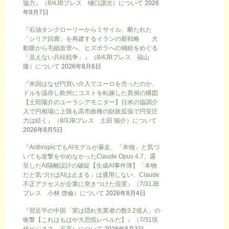
協力』（8/4JBプレス 樋口譲次）について
2026
年8月7日
『石油タンクローリーからミサイル、断たれた
「シリア回廊」を再建するイランの新戦略 大
動脈から毛細血管へ、ヒズボラへの補給をめぐる
「見えない兵站戦争」』（8/4JBプレス 福山
隆）について
2026年8月6日
『米国はなぜ円買い介入でユーロを売ったのか、
ドルを温存し欧州にコストを転嫁した異例の構図
【土田陽介のユーラシアモニター】日米の協調介
入で円相場に上限も高市政権の財政拡張で円安圧
力は続く』（8/3JBプレス 土田 陽介）について
2026年8月5日
『AnthropicでもAIモデルが暴走、「本物」と気づ
いても攻撃をやめなかったClaude Opus 4.7、露
呈したAI隔離設計の破綻【生成AI事件簿】「本物
だと気づけばAIは止まる」は通用しない、Claude
不正アクセスが企業に突きつけた現実』（7/31JB
プレス 小林 啓倫）について
2026年8月4日
『習近平の中国「実は隠れ失業者の数3.2億人」の
衝撃【これはもはや大恐慌レベルだ】』（7/31現