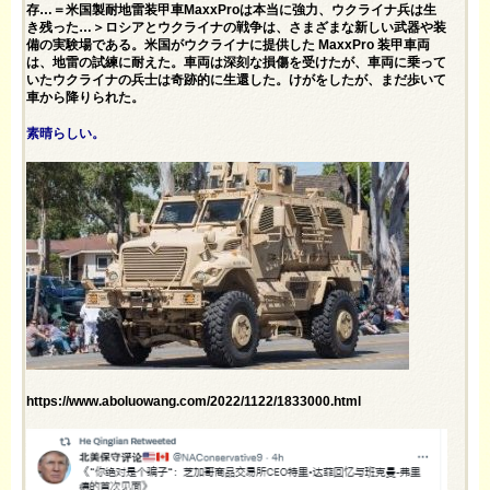
存…＝米国製耐地雷装甲車MaxxProは本当に強力、ウクライナ兵は生
き残った…＞ロシアとウクライナの戦争は、さまざまな新しい武器や装
備の実験場である。米国がウクライナに提供した MaxxPro 装甲車両
は、地雷の試練に耐えた。車両は深刻な損傷を受けたが、車両に乗って
いたウクライナの兵士は奇跡的に生還した。けがをしたが、まだ歩いて
車から降りられた。
素晴らしい。
https://www.aboluowang.com/2022/1122/1833000.html