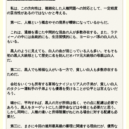
私は、この方向性は、複雑化した人種問題への対応として、一定程度
の妥当性があるのではないかと考える。
第一に、人種という概念やその境界が曖昧になっているからだ。
これは、通婚を通じた中間的な混血の人が多数存在する。また、ラテ
ィーノの中には血統的にも、生活習慣的にも、ヨーロッパ系の白人の人
もいる。
黒人のように見えても、白人の血が混じっている人も多い。そもそも
初の黒人大統領として歴史に名を刻んだオバマ元大統領の母親は白人
だ。
第二に、黒人でも裕福な人がいる一方で、貧しい白人も多数存在する
ためだ。
会社をいくつも所有する富裕なナイジェリア人の子弟が、貧しい白人
のタクシー運転手の子弟よりも優遇を受けることが公平とは言えないだ
ろう。
確かに、平均すれば、黒人の方が所得は低く、その点に配慮は必要で
あろう。黒人をターゲットにした奨学金などは今後とも必要だと思う。
しかし同時に、人種の違いと所得階層がねじれる場合に対する配慮も必
要だ。
第三に、まさに今回の連邦最高裁の審理に関連する理由だが、優秀な