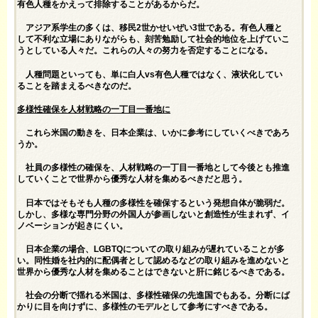
有色人種をかえって排除することがあるからだ。
アジア系学生の多くは、移民2世かせいぜい3世である。有色人種と
して不利な立場にありながらも、刻苦勉励して社会的地位を上げていこ
うとしている人々だ。これらの人々の努力を否定することになる。
人種問題といっても、単に白人vs有色人種ではなく、液状化してい
ることを踏まえるべきなのだ。
多様性確保を人材戦略の一丁目一番地に
これら米国の動きを、日本企業は、いかに参考にしていくべきであろ
うか。
社員の多様性の確保を、人材戦略の一丁目一番地として今後とも推進
していくことで世界から優秀な人材を集めるべきだと思う。
日本ではそもそも人種の多様性を確保するという発想自体が脆弱だ。
しかし、多様な専門分野の外国人が参画しないと創造性が生まれず、イ
ノベーションが起きにくい。
日本企業の場合、LGBTQについての取り組みが遅れていることが多
い。同性婚を社内的に配偶者として認めるなどの取り組みを進めないと
世界から優秀な人材を集めることはできないと肝に銘じるべきである。
社会の分断で揺れる米国は、多様性確保の先進国でもある。分断にば
かりに目を向けずに、多様性のモデルとして参考にすべきである。