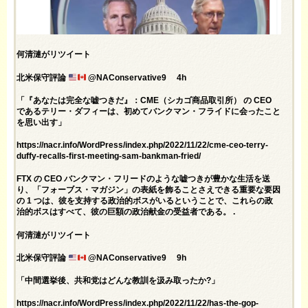
何清漣がリツイート
北米保守評論
@NAConservative9 4h
「『あなたは完全な嘘つきだ』：CME（シカゴ商品取引所） の CEO
であるテリー・ダフィーは、初めてバンクマン・フライドに会ったこと
を思い出す」
https://nacr.info/WordPress/index.php/2022/11/22/cme-ceo-terry-
duffy-recalls-first-meeting-sam-bankman-fried/
FTX の CEO バンクマン・フリードのような嘘つきが豊かな生活を送
り、「フォーブス・マガジン」の表紙を飾ることさえできる重要な要因
の 1 つは、彼を支持する政治的ボスがいるということで、これらの政
治的ボスはすべて、彼の巨額の政治献金の受益者である。 .
何清漣がリツイート
北米保守評論
@NAConservative9 9h
「中間選挙後、共和党はどんな教訓を汲み取ったか?」
https://nacr.info/WordPress/index.php/2022/11/22/has-the-gop-