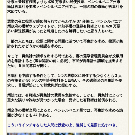
计票＝登録有権者よりも 420 万票多い郵便投票、ペンシルベニア州市
民は再集計を要求＞ペンシルベニア州では、一部の郡の市民が再集計を
求めている。
選挙の夜に投票が締め切られてからわずか 37 分後に、ペンシルバニア
州政府の選挙ウェブサイトが、州知事選の登録有権者よりも 420 万票
多い郵送投票があったと報道したのを解明したいと思う人もいた。
一部の人たちは、投票に関する問題に基づいて再集計を求め、投票が集
計されたかどうかの確認を求めた。
今こそ、再集計の請求を出する時である。郡の選挙管理委員会が投票用
紙を集計すると (選挙認証の前に必要)、市民が再集計の請願を提出する
ため、 5 日間窓口が開く。
再集計を申請する条件として、1つの選挙区に居住する少なくとも 3 人
の有権者が 50 ドルの申請手数料を 1 回払い、その選挙区の再集計を要
求し、普通訴訟として郡裁判所に提出する。
州法では、有権者が再集計の費用を負担する。しかし、再集計によって
重大な誤りや詐欺が見つかった場合、要求した有権者は補償される。
州全体の選挙当局によると、ペンシルベニア州では、再集計を求める請
願が少なくとも 47 件ある。
こういうインチキをした人間は捜査の上、逮捕して厳罰に処すべき。