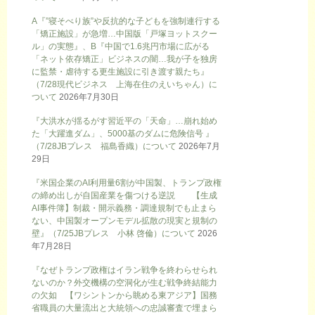
A『”寝そべり族”や反抗的な子どもを強制連行する
「矯正施設」が急増…中国版「戸塚ヨットスクー
ル」の実態』、B『中国で1.6兆円市場に広がる
「ネット依存矯正」ビジネスの闇…我が子を独房
に監禁・虐待する更生施設に引き渡す親たち』
（7/28現代ビジネス 上海在住のえいちゃん）に
ついて
2026年7月30日
『大洪水が揺るがす習近平の「天命」…崩れ始め
た「大躍進ダム」、5000基のダムに危険信号 』
（7/28JBプレス 福島香織）について
2026年7月
29日
『米国企業のAI利用量6割が中国製、トランプ政権
の締め出しが自国産業を傷つける逆説 【生成
AI事件簿】制裁・開示義務・調達規制でも止まら
ない、中国製オープンモデル拡散の現実と規制の
壁』（7/25JBプレス 小林 啓倫）について
2026
年7月28日
『なぜトランプ政権はイラン戦争を終わらせられ
ないのか？外交機構の空洞化が生む戦争終結能力
の欠如 【ワシントンから眺める東アジア】国務
省職員の大量流出と大統領への忠誠審査で埋まら