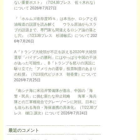
ない重要ポスト』（7/24JBプレス 佐々木れな）
について
2026年7月27日
『「ホルムズ依存度95％」は本当か、ロシアと石
油報道の誤謬を読み解く ウラル原油からスラ
ブの語源まで、専門家も間違えるロシア論の落と
し穴』（7/23JBプレス 杉浦敏広）について
202
6年7月26日
A『トランプ大統領が不正を訴える2020年大統領
選挙「バイデンの勝利」にはやっぱり中国の干渉
があった可能性』、B『トランプを怒りの演説に
駆り立てた「アメリカの選挙」投票制度のあまり
の杜撰』（7/23現代ビジネス 朝香豊）について
2026年7月25日
『南シナ海に米沿岸警備隊が進出、中国の「海
警・民兵」に挑む新たな抑止戦略 海軍・海兵
隊との三軍種統合でグレーゾーンに対抗、日本に
も迫られる海自・海保連携の具体化』（7/22JBプ
レス 樋口 譲次）について
2026年7月24日
最近のコメント