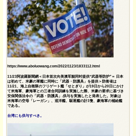
https://www.aboluowang.com/2022/1123/1833112.html
11/23阿波羅新聞網＜日本首次向美澳军舰同时提供“武器等防护”＝ 日本
は初めて、米豪の軍艦に同時に「武器・防護具」を提供＞防衛省は
11/21、海上自衛隊のフリゲート艦「せとぎり」が19日から20日にかけ
て米海軍、豪海軍との三者合同訓練を実施した際、米豪の要求に基づき
安保関係法令の「武器・防護具」.供与を実施したと発表した。対象は
米海軍の空母「レーガン」、巡洋艦、駆逐艦の計3隻、豪海軍の補給艦
である。
台湾にも供与すべき。