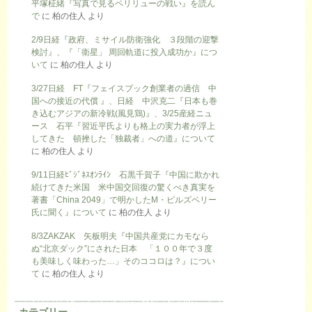
平塚柾緒『写真で見るペリリューの戦い』を読ん
で
に
柏の住人
より
2/9日経『政府、ミサイル防衛強化 ３段階の迎撃
検討』、『「衛星」 周回軌道に投入成功か』につ
いて
に
柏の住人
より
3/27日経 FT『フェイスブック創業者の過信 中
国への接近の代償 』、日経 中沢克二『日本も巻
き込むアジアの新冷戦(風見鶏)』、3/25産経ニュ
ース 石平『習近平氏よりも格上の実力者が浮上
してきた 頓挫した「独裁者」への道』について
に
柏の住人
より
9/11日経ﾋﾞｼﾞﾈｽｵﾝﾗｲﾝ 石黒千賀子『中国に欺かれ
続けてきた米国 米中国交回復の驚くべき真実を
著書「China 2049」で明かしたM・ピルズベリー
氏に聞く』について
に
柏の住人
より
8/3ZAKZAK 矢板明夫『中国共産党にカモなら
ぬ“北京ダック”にされた日本 「１００年で３度
も美味しく味わった…」そのココロは？』につい
て
に
柏の住人
より