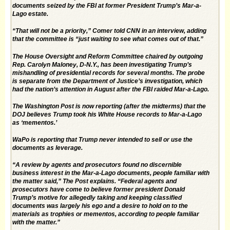
documents seized by the FBI at former President Trump’s Mar-a-
Lago estate.
“That will not be a priority,” Comer told CNN in an interview, adding
that the committee is “just waiting to see what comes out of that.”
The House Oversight and Reform Committee chaired by outgoing
Rep. Carolyn Maloney, D-N.Y., has been investigating Trump’s
mishandling of presidential records for several months. The probe
is separate from the Department of Justice’s investigation, which
had the nation’s attention in August after the FBI raided Mar-a-Lago.
The Washington Post is now reporting (after the midterms) that the
DOJ believes Trump took his White House records to Mar-a-Lago
as ‘mementos.’
WaPo is reporting that Trump never intended to sell or use the
documents as leverage.
“A review by agents and prosecutors found no discernible
business interest in the Mar-a-Lago documents, people familiar with
the matter said,” The Post explains. “Federal agents and
prosecutors have come to believe former president Donald
Trump’s motive for allegedly taking and keeping classified
documents was largely his ego and a desire to hold on to the
materials as trophies or mementos, according to people familiar
with the matter.”