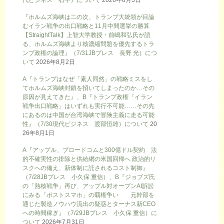
代ビジネス 石平）について
2026年8月3日
『ホルムズ海峡は二の次、トランプ大統領が目論
むイラン戦争の出口戦略と11月中間選挙の勝算
【StraightTalk】上智大学教授・前嶋和弘氏が語
る、ホルムズ海峡より核濃縮問題を優先するトラ
ンプ政権の論理』（7/31JBプレス 長野 光）につ
いて
2026年8月2日
A『トランプはなぜ「素人同然」の戦略ミスをし
てホルムズ海峡封鎖を招いてしまったのか…その
原因が見えてきた』、B『トランプ政権「イラン
戦争出口戦略」はいずれも実行不可能……その先
にあるのは中国が台湾海峡で冒険主義に走る可能
性』（7/30現代ビジネス 渡部恒雄）について
20
26年8月1日
A『アップル、ブロードコムと300億ドル契約 法
的不確実性の排除と供給網の米国回帰へ 政治的リ
スクへの備え、新体制に託されるコスト制御』
（7/28JBプレス 小久保 重信）、B『ジョブズ氏
の「熱核戦争」再び、アップル対オープンAI訴訟
にみる「ポストスマホ」の覇権争い 元幹部を
通じた製造ノウハウ流出の疑惑とターナス新CEO
への時間稼ぎ』（7/29JBプレス 小久保 重信）に
ついて
2026年7月31日