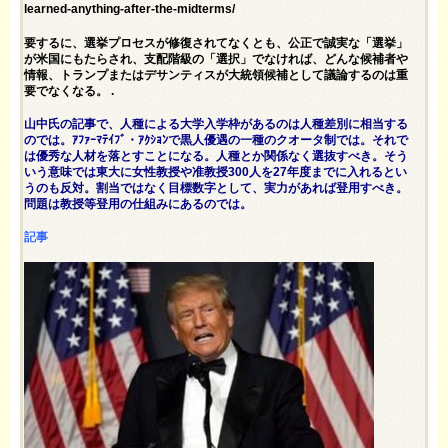
learned-anything-after-the-midterms/
要するに、選挙プロセスが修復されてなくとも、公正で誠実な「選挙」
が米国にもたらされ、支配階級の「選択」でなければ、どんな候補者や
情報、トランプまたはデサンティスが大統領候補として議論するのは重
要でなくなる。 .
山中氏の記事で、人種による大学入学枠があるのは人種差別に相当する
のでは。ｱﾌｧｰﾏﾃｲﾌﾞ・ｱｸｼｮﾝで黒人優遇の一種のクオータ制では。それで
は優秀な人材を落とすことになる。人種とか関係なく選抜すべき。そう
いう意味では東大に女性教授や准教授300人を27年度までに入れるとい
うのも反対。割当ではなく目標数字として、実力があれば登用すべき。
問題は教授等登用の仕組みにあるのでは。
記事