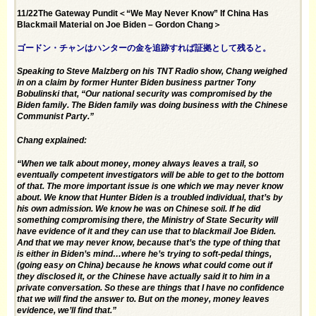
11/22The Gateway Pundit＜“We May Never Know” If China Has
Blackmail Material on Joe Biden – Gordon Chang＞
ゴードン・チャンはハンターの金を追跡すれば証拠として残ると。
Speaking to Steve Malzberg on his TNT Radio show, Chang weighed
in on a claim by former Hunter Biden business partner Tony
Bobulinski that, “Our national security was compromised by the
Biden family. The Biden family was doing business with the Chinese
Communist Party.”
Chang explained:
“When we talk about money, money always leaves a trail, so
eventually competent investigators will be able to get to the bottom
of that. The more important issue is one which we may never know
about. We know that Hunter Biden is a troubled individual, that’s by
his own admission. We know he was on Chinese soil. If he did
something compromising there, the Ministry of State Security will
have evidence of it and they can use that to blackmail Joe Biden.
And that we may never know, because that’s the type of thing that
is either in Biden’s mind…where he’s trying to soft-pedal things,
(going easy on China) because he knows what could come out if
they disclosed it, or the Chinese have actually said it to him in a
private conversation. So these are things that I have no confidence
that we will find the answer to. But on the money, money leaves
evidence, we’ll find that.”