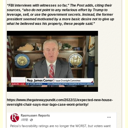
“FBI interviews with witnesses so far,” The Post adds, citing their
sources, “also do not point to any nefarious effort by Trump to
leverage, sell, or use the government secrets. Instead, the former
president seemed motivated by a more basic desire not to give up
what he believed was his property, these people said.”
https://www.thegatewaypundit.com/2022/11/expected-new-house-
oversight-chair-says-mar-lago-case-wont-priority/