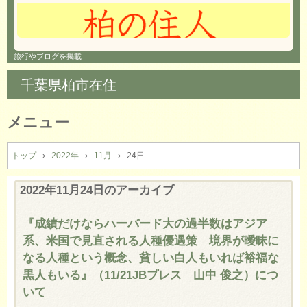
旅行やブログを掲載
千葉県柏市在住
メニュー
コ
ン
トップ
›
2022年
›
11月
›
24日
テ
ン
2022年11月24日
のアーカイブ
ツ
へ
『成績だけならハーバード大の過半数はアジア
ス
系、米国で見直される人種優遇策 境界が曖昧に
キ
ッ
なる人種という概念、貧しい白人もいれば裕福な
プ
黒人もいる』（11/21JBプレス 山中 俊之）につ
いて