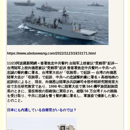
https://www.aboluowang.com/2022/1123/1833171.html
11/23阿波羅新聞網＜签署效忠中共誓约 台陆军上校被以“受贿罪”起诉—
台湾陆军上校向德恩被以“受贿罪”起诉 曾签署效忠中共誓约＝中共への
忠誠の誓約書に署名、台湾軍大佐が「収賄罪」で起訴 — 台湾の向德恩
陸軍大佐が「収賄罪」で起訴、中共への忠誠誓約書に署名＞高雄地検の
起訴状によると、現在、向德恩は陸軍歩兵訓練司令部作戦研究開発室大
佐で主任研究教官であり、1998 年に陸軍大佐で第 564 機甲旅団副旅団
長のときに、退役将校の邵維強に買収され、総額 56 万台湾ドルの賄賂
を受け取り、中共に忠誠を誓う誓約書に署名し、軍服姿で撮影した疑い
とのこと。
日本にも内通している自衛官がいるのでは？