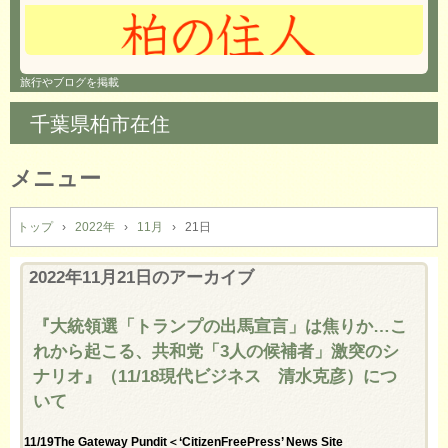
旅行やブログを掲載
千葉県柏市在住
メニュー
コ
ン
トップ
›
2022年
›
11月
›
21日
テ
ン
2022年11月21日
のアーカイブ
ツ
へ
『大統領選「トランプの出馬宣言」は焦りか…こ
ス
れから起こる、共和党「3人の候補者」激突のシ
キ
ッ
ナリオ』（11/18現代ビジネス 清水克彦）につ
プ
いて
11/19The Gateway Pundit＜‘CitizenFreePress’ News Site