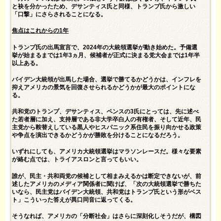
と袂を分かったため、デサンティス氏と同様、トランプ氏から激しい
「口撃」にさらされることになる。
焦点はこれからの1年
トランプ氏の出馬宣言で、2024年の大統領選挙が動き始めた。予備選
挙が始まるまでは1年3ヵ月、候補者が正式に決まる党大会までは1年半
以上ある。
バイデン大統領が出馬した場合、選挙で勝てるかどうかは、インフレを
抑えアメリカの景気を回復させられるかどうかが最大のポイントにな
る。
共和党のトランプ、デサンティス、ペンスの3氏にとっては、先に述べ
た若者層に加え、支持層である非大学卒白人の有権者、そして近年、民
主党から鞍替えしている黒人やヒスパニック系住民を振り向かせる政策
や争点を演出できるかどうかが勝敗を分けることになるだろう。
いずれにしても、アメリカ大統領選挙はマラソンレースだ。様々な要素
が絡む点では、トライアスロンと言ってもいい。
誰が、民主・共和両党の候補として相まみえるかは断定できないが、前
述したアメリカのメディア関係者に聞けば、「次の大統領選挙で勝ちた
いなら、民主党はバイデン大統領、共和党はトランプ氏という形がベス
ト」こういった答えが異口同音に返ってくる。
そうなれば、アメリカの「分断社会」はさらに深刻化しそうだが、構図