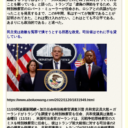
ことを願っている」と語った。トランプは「虚偽の弾劾をするため、元
特別検察官のロバート・ミューラーが任命され、ロシアとの共謀がなか
ったことを発見するまで、この6年間、私はすべてが無実であることが
証明されてきた。これは受け入れがたい。これはとても不公平である。
あまりにも政治的である」と述べた。
民主党は政敵を冤罪で潰そうとする邪悪な政党。司法省はそれに手を貸
している。
https://www.aboluowang.com/2022/1120/1831949.html
11/20阿波羅新聞網＜加兰任命特别检察官调查川普 共和党议员大怒＝ガ
ーランドがトランプを調査する特別検察官を任命、共和党議員は激怒＞
金曜日（11/18）、米国司法長官ガーランドは、元戦争犯罪検察官のス
ミスを特別検察官に任命し、彼はトランプ前大統領に対する司法省の2
件の捜査を指揮する。共和党議員は、トランプが2024年の大統領選挙