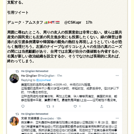
支配する。
引用ツイート
デューク・アムスタフ
@CSKupr 17h
周囲に尋ねたところ、周りの友人の投票意欲は非常に低い。彼らは親共
産党の国民党にも左派の民主進歩党にも投票したくない。緑の陣営は香
港の反引渡条例選挙や韓国瑜の罷免の熱狂を再現しようとしているが恐
らく無理だろう。左派のナイーブなポリコレと人々の生活の真のニーズ
の間には当然齟齬があり、台湾では左翼が自分の価値観を内省するか、
右翼が新しい政治組織を設立するか、そうでなければ長期的に見れば、
終わってしまう。