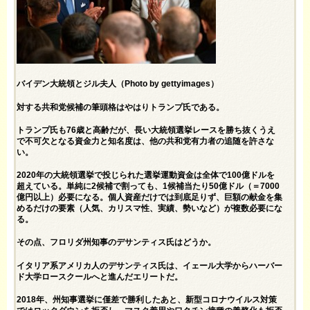
バイデン大統領とジル夫人（Photo by gettyimages）
対する共和党候補の筆頭格はやはりトランプ氏である。
トランプ氏も76歳と高齢だが、長い大統領選挙レースを勝ち抜くうえ
で不可欠となる資金力と知名度は、他の共和党有力者の追随を許さな
い。
2020年の大統領選挙で投じられた選挙運動資金は全体で100億ドルを
超えている。単純に2候補で割っても、1候補当たり50億ドル（＝7000
億円以上）必要になる。個人資産だけでは到底足りず、巨額の献金を集
めるだけの要素（人気、カリスマ性、実績、勢いなど）が複数必要にな
る。
その点、フロリダ州知事のデサンティス氏はどうか。
イタリア系アメリカ人のデサンティス氏は、イェール大学からハーバー
ド大学ロースクールへと進んだエリートだ。
2018年、州知事選挙に僅差で勝利したあと、新型コロナウイルス対策