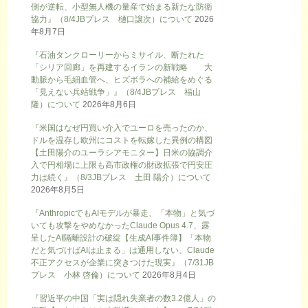
側が逆転、小型無人機の量産で始まる新たな防衛
協力』（8/4JBプレス 樋口譲次）について
2026
年8月7日
『石油タンクローリーからミサイル、断たれた
「シリア回廊」を再建するイランの新戦略 大
動脈から毛細血管へ、ヒズボラへの補給をめぐる
「見えない兵站戦争」』（8/4JBプレス 福山
隆）について
2026年8月6日
『米国はなぜ円買い介入でユーロを売ったのか、
ドルを温存し欧州にコストを転嫁した異例の構図
【土田陽介のユーラシアモニター】日米の協調介
入で円相場に上限も高市政権の財政拡張で円安圧
力は続く』（8/3JBプレス 土田 陽介）について
2026年8月5日
『AnthropicでもAIモデルが暴走、「本物」と気づ
いても攻撃をやめなかったClaude Opus 4.7、露
呈したAI隔離設計の破綻【生成AI事件簿】「本物
だと気づけばAIは止まる」は通用しない、Claude
不正アクセスが企業に突きつけた現実』（7/31JB
プレス 小林 啓倫）について
2026年8月4日
『習近平の中国「実は隠れ失業者の数3.2億人」の