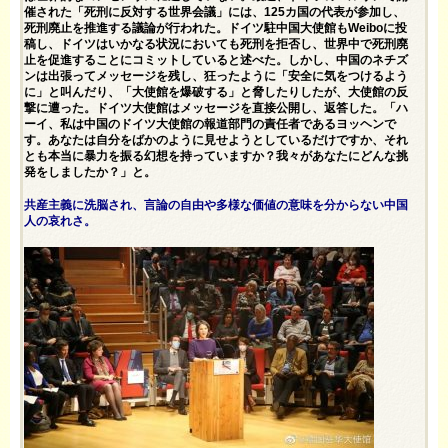
催された「死刑に反対する世界会議」には、125カ国の代表が参加し、
死刑廃止を推進する議論が行われた。ドイツ駐中国大使館もWeiboに投
稿し、ドイツはいかなる状況においても死刑を拒否し、世界中で死刑廃
止を促進することにコミットしていると述べた。しかし、中国のネチズ
ンは出張ってメッセージを残し、狂ったように「安全に気をつけるよう
に」と叫んだり、「大使館を爆破する」と脅したりしたが、大使館の反
撃に遭った。ドイツ大使館はメッセージを直接公開し、返答した。「ハ
ーイ、私は中国のドイツ大使館の報道部門の責任者であるヨッヘンで
す。あなたは自分をばかのように見せようとしているだけですか、それ
とも本当に暴力を振る幻想を持っていますか？我々があなたにどんな挑
発をしましたか？」と。
共産主義に洗脳され、言論の自由や多様な価値の意味を分からない中国
人の哀れさ。