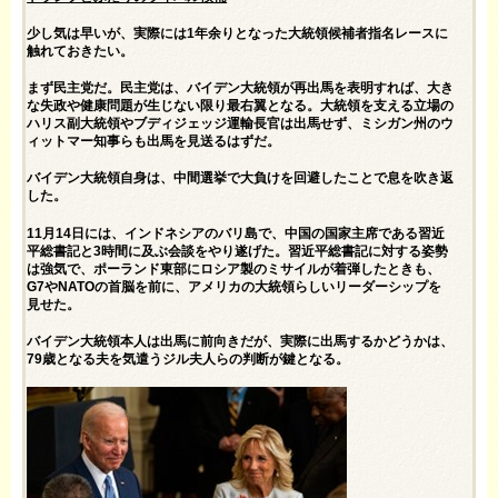
少し気は早いが、実際には1年余りとなった大統領候補者指名レースに
触れておきたい。
まず民主党だ。民主党は、バイデン大統領が再出馬を表明すれば、大き
な失政や健康問題が生じない限り最右翼となる。大統領を支える立場の
ハリス副大統領やブディジェッジ運輸長官は出馬せず、ミシガン州のウ
ィットマー知事らも出馬を見送るはずだ。
バイデン大統領自身は、中間選挙で大負けを回避したことで息を吹き返
した。
11月14日には、インドネシアのバリ島で、中国の国家主席である習近
平総書記と3時間に及ぶ会談をやり遂げた。習近平総書記に対する姿勢
は強気で、ポーランド東部にロシア製のミサイルが着弾したときも、
G7やNATOの首脳を前に、アメリカの大統領らしいリーダーシップを
見せた。
バイデン大統領本人は出馬に前向きだが、実際に出馬するかどうかは、
79歳となる夫を気遣うジル夫人らの判断が鍵となる。