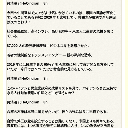
何清漣 @HeQinglian 8h
今回の中間選挙で人々がより気にかけているのは、米国の世論が変化し
ていることである (特に 2020 年と比較して)。共和党が勝利できた原因
は次のとおり：
社会主義政策、高インフレ、高い犯罪率 – 米国人は生存の危機を感じ
ている。
87,000 人の税務署員増加 – ビジネス界を激怒させた。
若者の強制的なトランスジェンダー — 親の深刻な恐怖。
2019 年には民主党員の 65% が社会主義に対して肯定的な見方をして
いたが、今日では 57% だけが肯定的な見方をしている。
何清漣 @HeQinglian 8h
このバイデンと民主党政府の成果リストを見て、バイデンをまだ支持で
きる人は動物農場の住民とどこが違うのか?
何清漣 @HeQinglian 8h
台湾の左派は本当に耐えがたいが、彼らの強みは反共主義である。
台湾で第三政党を設立することは難しくなく、米国よりも簡単である。
過渡期には、1つの政党が最初に総統府に入り、1つの政党が立法院を