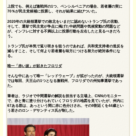
上院でも、例えば激戦州の1つ、ペンシルベニアの場合、若者層の実に
70％が民主党候補に投票し、それが結果に結びついた。
2020年の大統領選挙での敗北をいまだに認めないトランプ氏の言動、
そして、選挙で民主党が争点に掲げた中絶問題や気候変動の問題など
が、インフレに対する不満以上に投票行動を左右したと見るべきだろ
う。
トランプ氏が本気で返り咲きを狙うのであれば、共和党支持者の造反を
減らすこと、そして何より若者層を味方につける努力が絶対条件にな
る。
唯一「赤い波」が起きたフロリダ
そんな中にあって唯一「レッドウェーブ」が拡がったのが、大統領選挙
では毎回、天王山の1つとなる激戦州、フロリダでの州知事選挙であっ
た。
筆者は、ラジオで中間選挙の解説を担当する立場上、CNNのモニター
で、赤と青に塗り分けられていくフロリダの地図を見ていたが、州内に
67ある郡は、あっという間に赤に色分けされ、その9割近くを44歳とい
う若さのロン・デサンティス氏が制した。