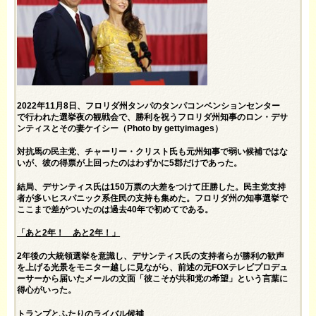
2022年11月8日、フロリダ州タンパのタンパコンベンションセンター
で行われた選挙夜の観戦会で、勝利を祝うフロリダ州知事のロン・デサ
ンティスとその妻ケイシー（Photo by gettyimages）
対抗馬の民主党、チャーリー・クリスト氏も元州知事で弱い候補ではな
いが、彼の得票が上回ったのはわずかに5郡だけであった。
結局、デサンティス氏は150万票の大差をつけて圧勝した。民主党支持
者が多いヒスパニック系住民の支持も集めた。フロリダ州の知事選挙で
ここまで差がついたのは過去40年で初めてである。
「あと2年！ あと2年！」
2年後の大統領選挙を意識し、デサンティス氏の支持者らが勝利の歓声
を上げる光景をモニター越しに見ながら、前述の元FOXテレビプロデュ
ーサーから届いたメールの文面「彼こそが共和党の希望」という言葉に
得心がいった。
トランプとふたりのライバル候補