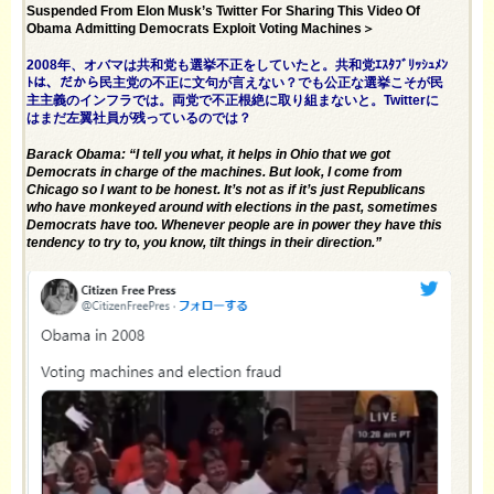
Suspended From Elon Musk’s Twitter For Sharing This Video Of
Obama Admitting Democrats Exploit Voting Machines＞
2008年、オバマは共和党も選挙不正をしていたと。共和党ｴｽﾀﾌﾞﾘｯｼｭﾒﾝ
ﾄは、だから民主党の不正に文句が言えない？でも公正な選挙こそが民
主主義のインフラでは。両党で不正根絶に取り組まないと。Twitterに
はまだ左翼社員が残っているのでは？
Barack Obama: “I tell you what, it helps in Ohio that we got
Democrats in charge of the machines. But look, I come from
Chicago so I want to be honest. It’s not as if it’s just Republicans
who have monkeyed around with elections in the past, sometimes
Democrats have too. Whenever people are in power they have this
tendency to try to, you know, tilt things in their direction.”