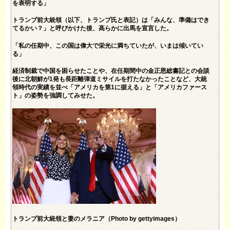
を表明する」
トランプ前大統領（以下、トランプ氏と表記）は「みんな、準備はでき
てるかい？」と呼びかけた後、高らかに出馬を宣言した。
「私の任期中、この国は偉大で栄光に満ちていたが、いまは傾いてい
る」
経済制裁で中国を困らせたことや、在任期間中の金正恩総書記との会談
後に北朝鮮が1発も長距離弾道ミサイルを打たなかったことなど、大統
領時代の実績を並べ「アメリカを第1に据える」と「アメリカファース
ト」の姿勢を強調してみせた。
トランプ前大統領と妻のメラニア（Photo by gettyimages）