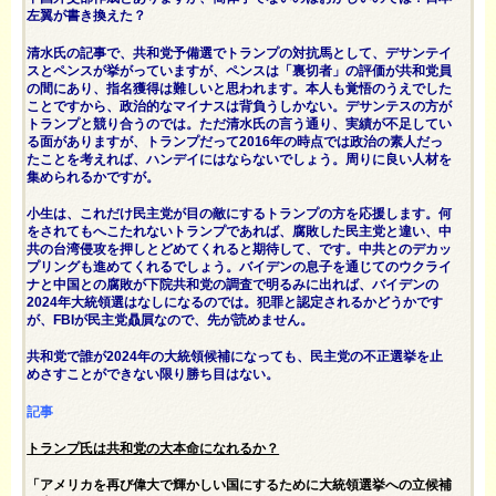
左翼が書き換えた？
清水氏の記事で、共和党予備選でトランプの対抗馬として、デサンテイ
スとペンスが挙がっていますが、ペンスは「裏切者」の評価が共和党員
の間にあり、指名獲得は難しいと思われます。本人も覚悟のうえでした
ことですから、政治的なマイナスは背負うしかない。デサンテスの方が
トランプと競り合うのでは。ただ清水氏の言う通り、実績が不足してい
る面がありますが、トランプだって2016年の時点では政治の素人だっ
たことを考えれば、ハンデイにはならないでしょう。周りに良い人材を
集められるかですが。
小生は、これだけ民主党が目の敵にするトランプの方を応援します。何
をされてもへこたれないトランプであれば、腐敗した民主党と違い、中
共の台湾侵攻を押しとどめてくれると期待して、です。中共とのデカッ
プリングも進めてくれるでしょう。バイデンの息子を通じてのウクライ
ナと中国との腐敗が下院共和党の調査で明るみに出れば、バイデンの
2024年大統領選はなしになるのでは。犯罪と認定されるかどうかです
が、FBIが民主党贔屓なので、先が読めません。
共和党で誰が2024年の大統領候補になっても、民主党の不正選挙を止
めさすことができない限り勝ち目はない。
記事
トランプ氏は共和党の大本命になれるか？
「アメリカを再び偉大で輝かしい国にするために大統領選挙への立候補