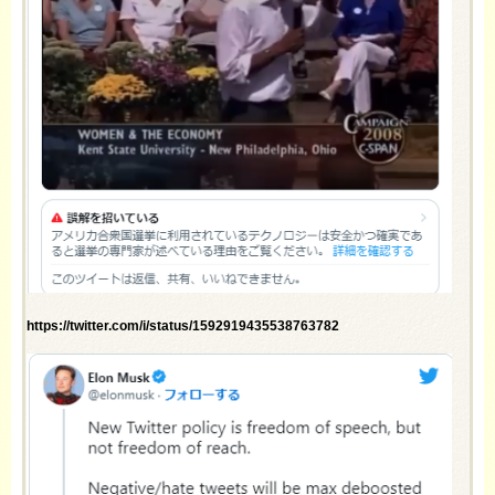
https://twitter.com/i/status/1592919435538763782