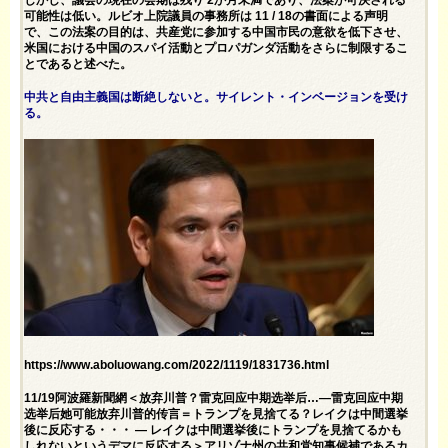
しかし、議会の現在の会期は残り 2か月未満であり、法案が可決される
可能性は低い。ルビオ上院議員の事務所は 11 / 18の書面による声明
で、この法案の目的は、共産党に参加する中国市民の意欲を低下させ、
米国における中国のスパイ活動とプロパガンダ活動をさらに制限するこ
とであると述べた。
中共と自由主義国は断絶しないと。サイレント・インベージョンを受け
る。
https://www.aboluowang.com/2022/1119/1831736.html
11/19阿波羅新聞網＜放弃川普？雷克回应中期选举后…—雷克回应中期
选举后她可能放弃川普的传言＝トランプを見捨てる？レイクは中間選挙
後に反応する・・・ — レイクは中間選挙後にトランプを見捨てるかも
しれないというデマに反応する＞アリゾナ州の共和党知事候補であるカ