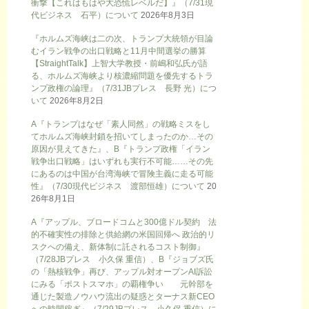
衝撃【これはもはや大恐慌レベルだ】』（7/31現
代ビジネス 石平）について
2026年8月3日
『ホルムズ海峡は二の次、トランプ大統領が目論
むイラン戦争の出口戦略と11月中間選挙の勝算
【StraightTalk】上智大学教授・前嶋和弘氏が語
る、ホルムズ海峡より核濃縮問題を優先するトラ
ンプ政権の論理』（7/31JBプレス 長野 光）につ
いて
2026年8月2日
A『トランプはなぜ「素人同然」の戦略ミスをし
てホルムズ海峡封鎖を招いてしまったのか…その
原因が見えてきた』、B『トランプ政権「イラン
戦争出口戦略」はいずれも実行不可能……その先
にあるのは中国が台湾海峡で冒険主義に走る可能
性』（7/30現代ビジネス 渡部恒雄）について
20
26年8月1日
A『アップル、ブロードコムと300億ドル契約 法
的不確実性の排除と供給網の米国回帰へ 政治的リ
スクへの備え、新体制に託されるコスト制御』
（7/28JBプレス 小久保 重信）、B『ジョブズ氏
の「熱核戦争」再び、アップル対オープンAI訴訟
にみる「ポストスマホ」の覇権争い 元幹部を
通じた製造ノウハウ流出の疑惑とターナス新CEO
への時間稼ぎ』（7/29JBプレス 小久保 重信）に