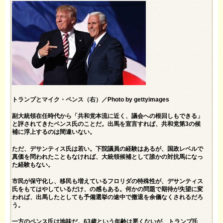
トランプとマイク・ペンス（右）／Photo by gettyimages
副大統領在任時代から「共和党本流に近く、議会への根回しもできる」
と評されてきたペンス氏のことだ。出馬を宣言すれば、共和党第3の候
補に浮上するのは間違いない。
ただ、デサンティス氏は若い。下院議員の経験はあるが、国政レベルで
真価を問われたこともなければ、大統領候補として誰かの対抗馬になっ
た経験もない。
市民が保守化し、移民も増えているフロリダの特殊性が、デサンティス
氏をもてはやしているだけ、の感もある。何かの問題で期待が失望に変
われば、出馬したとしても予備選挙の途中で撤退を余儀なくされるだろ
う。
一方のペンス氏は地味だ。63歳という年齢は悪くないが、トランプ氏