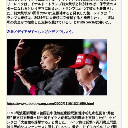
リ・レイクは、ドナルド・トランプ前大統領と決別すれば、保守派のス
ターになれるというデマに応えた。トランプはかつて彼女を裏書きし
た。前大統領が3回目のWHに立候補すると発表した後、レイクは「ト
ランプ大統領は、2024年に大統領に立候補すると発表した」、「彼は
私の完全かつ徹底した支持を受けている!」とTruth Socialに書いた。
左派メデイアがでっち上げたデマでしょう。
https://www.aboluowang.com/2022/1119/1831650.html
11/19阿波羅新聞網＜德国驻中使馆挺废除死刑 遭小粉红出征扬言“炸使
馆” 德方回文酸爆＝駐中国ドイツ大使館は死刑廃止を支持したが、小ピ
ンクは「大使館を爆撃する」と脅した。ドイツ側は反撃＞死刑廃止問題
は世界的なコンセンサスに達していない。最近、ドイツのベルリンで開