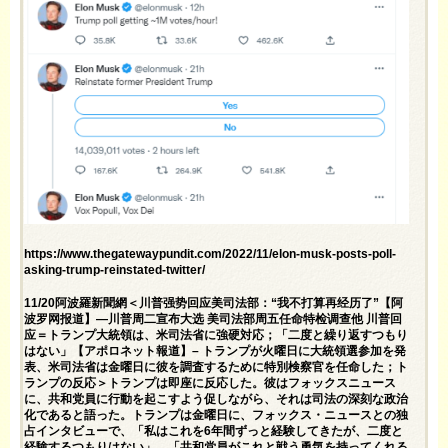
https://www.thegatewaypundit.com/2022/11/elon-musk-posts-poll-
asking-trump-reinstated-twitter/
11/20阿波羅新聞網＜川普强势回应美司法部：“我不打算再经历了”【阿
波罗网报道】—川普周二宣布大选 美司法部周五任命特检调查他 川普回
应＝トランプ大統領は、米司法省に強硬対応；「二度と繰り返すつもり
はない」【アポロネット報道】– トランプが火曜日に大統領選参加を発
表、米司法省は金曜日に彼を調査するために特別検察官を任命した；ト
ランプの反応＞トランプは即座に反応した。彼はフォックスニュース
に、共和党員に行動を起こすよう促しながら、それは司法の深刻な政治
化であると語った。トランプは金曜日に、フォックス・ニュースとの独
占インタビューで、「私はこれを6年間ずっと経験してきたが、二度と
経験するつもりはない」、「共和党員がこれと戦う勇気を持ってくれる