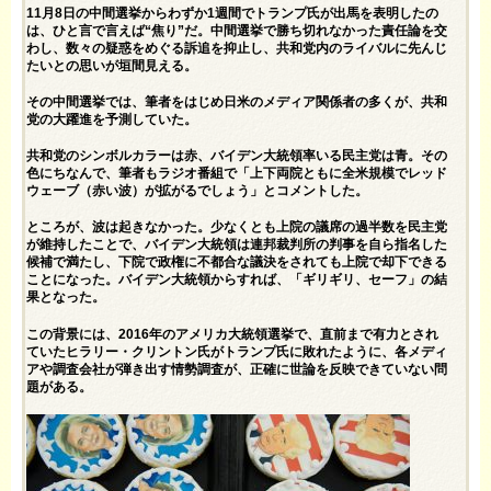
11月8日の中間選挙からわずか1週間でトランプ氏が出馬を表明したの
は、ひと言で言えば“焦り”だ。中間選挙で勝ち切れなかった責任論を交
わし、数々の疑惑をめぐる訴追を抑止し、共和党内のライバルに先んじ
たいとの思いが垣間見える。
その中間選挙では、筆者をはじめ日米のメディア関係者の多くが、共和
党の大躍進を予測していた。
共和党のシンボルカラーは赤、バイデン大統領率いる民主党は青。その
色にちなんで、筆者もラジオ番組で「上下両院ともに全米規模でレッド
ウェーブ（赤い波）が拡がるでしょう」とコメントした。
ところが、波は起きなかった。少なくとも上院の議席の過半数を民主党
が維持したことで、バイデン大統領は連邦裁判所の判事を自ら指名した
候補で満たし、下院で政権に不都合な議決をされても上院で却下できる
ことになった。バイデン大統領からすれば、「ギリギリ、セーフ」の結
果となった。
この背景には、2016年のアメリカ大統領選挙で、直前まで有力とされ
ていたヒラリー・クリントン氏がトランプ氏に敗れたように、各メディ
アや調査会社が弾き出す情勢調査が、正確に世論を反映できていない問
題がある。