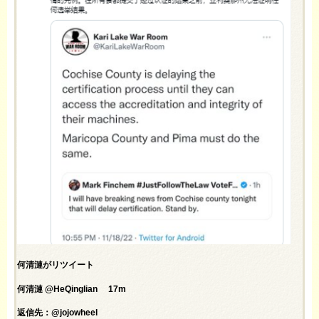
何清漣がリツイート
何清漣 @HeQinglian 17m
返信先：@jojowheel