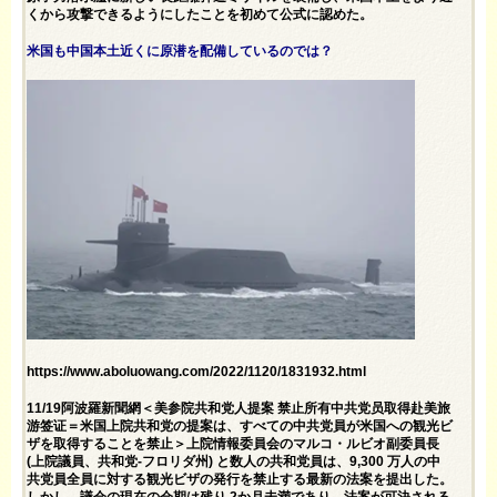
くから攻撃できるようにしたことを初めて公式に認めた。
米国も中国本土近くに原潜を配備しているのでは？
https://www.aboluowang.com/2022/1120/1831932.html
11/19阿波羅新聞網＜美参院共和党人提案 禁止所有中共党员取得赴美旅
游签证＝米国上院共和党の提案は、すべての中共党員が米国への観光ビ
ザを取得することを禁止＞上院情報委員会のマルコ・ルビオ副委員長
(上院議員、共和党-フロリダ州) と数人の共和党員は、9,300 万人の中
共党員全員に対する観光ビザの発行を禁止する最新の法案を提出した。