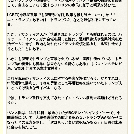
ではロックダウンを拒否し、マスク着用やワクチン接種の義務化も拒否
して、自由をこよなく愛するフロリダの市民に拍手と喝采を浴びた。
LGBTQや移民政策でも保守系の好む政策を推し進め、いつしか「ミ
ニ・トランプ」あるいは「トランプ2.0」などと呼ばれるに至ってい
る。
ただ、デサンティス氏が「洗練されたトランプ」とも呼ばれるのは、ハ
リケーン「イアン」が州全域を襲った際に、避難民救済や復興対策を政
治ゲームにせず、現地を訪れたバイデン大統領と協力し、迅速に進めよ
うとしたことにある。
いかにも保守でトランプと言動は似ているが、実務に優れている。トラ
ンプ氏の挑発にも簡単には乗らない冷静さもある」（ボストンのテレビ
局、WGBH記者で民主党支持者）
これが現在のデサンティス氏に対する率直な評価だろう。だとすれば、
中間選挙で勝利し、それを手柄にして再選戦略を描いていたトランプ氏
にとっては強力なライバルになる。
では、トランプ政権を支えてきたマイク・ペンス前副大統領はどうだろ
うか。
ペンス氏は、11月14日に放送されたABCテレビのインタビューで、中
間選挙について、大統領選挙での敗北を認めないトランプ氏が足かせに
なったとの見方を示し、「次はもっと良い選択肢がある」と自身の出馬
に含みを持たせた。