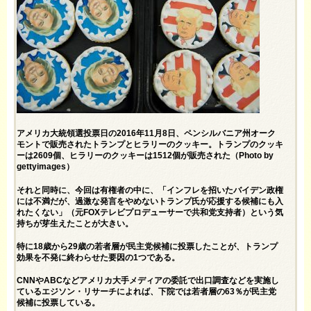
アメリカ大統領選投票日の2016年11月8日、ペンシルバニア州オーク
モントで販売されたトランプとヒラリーのクッキー。トランプのクッキ
ーは2609個、ヒラリーのクッキーは1512個が販売された（Photo by
gettyimages）
それと同時に、今回は有権者の中に、「インフレを招いたバイデン政権
には不満だが、過激な発言をやめないトランプ氏が応援する候補にも入
れたくない」（元FOXテレビプロデューサーで共和党支持者）という気
持ちが芽生えたことが大きい。
特に18歳から29歳の若者層が民主党候補に投票したことが、トランプ
効果を不発に終わらせた要因の1つである。
CNNやABCなどアメリカ大手メディアの委託で出口調査などを実施し
ているエジソン・リサーチによれば、下院では若者層の63％が民主党
候補に投票している。