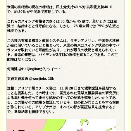
米国の有権者の現在の構成は、民主党支持40 ％対 共和党支持40 ％
で、約 20% が中間派で変動している。
これらのスイング有権者の多くは 30 歳から 45 歳で、若いときには左
派で、結婚すると保守的になる。しかし、25 歳未満では 75% が左派と
極左である。
この種の有権者構造と教育システムは、ラテンアメリカ、中国等の移民
が左に傾いていることと相まって、米国の将来はスイング状況の中でバ
ランスが取れている可能性があり、これが最良の状況と考えられてい
る。最悪の事態は、バイデンが2度目の政権を握ることである。この可
能性はなくはない。
何清漣 @HeQinglianがリツイート
文婕文婕放送 @wenjiebc 18h
速報：アリゾナ州コチース郡は、11 月 28 日まで選挙認証を延期する
ことを提案した。その時までに、認定された選挙支援委員会の研究所に
よる集計機を使って正当な認証のすべての証拠を確認したいからであ
る。この郡がその結果を検証している今、他の郡が同じことをする前例
が作られている。アリゾナ州は、すべての郡が認証結果を提出するま
で、選挙結果を認証できない。