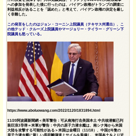
への参加を発表した後に行ったのは、バイデン政権がトランプの調査に
利益相反があることを「認めた」と考えて、バイデン政権の決定を厳し
く非難した。
この発言をしたのはジョン・コーニン上院議員（テキサス州選出）、こ
の他テッド・クルーズ上院議員やマージョリー・テイラー・グリーン下
院議員も怒っている。
https://www.aboluowang.com/2022/1120/1831894.html
11/20阿波羅新聞網＜美军警告：可从南海打击美国本土 中共核潜艇已列
装巨浪3导弹＝米軍が警告：中共の原子力潜水艦は、南シナ海から米国
大陸を攻撃する可能性がある＞米国は金曜日（11/18）、中国が6隻の
原子力潜水艦に新しい長距離弾道ミサイルを装備し、米国本土をより近