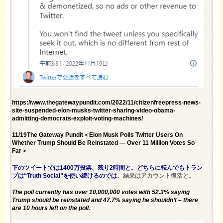
https://www.thegatewaypundit.com/2022/11/citizenfreepress-news-
site-suspended-elon-musks-twitter-sharing-video-obama-
admitting-democrats-exploit-voting-machines/
11/19The Gateway Pundit＜Elon Musk Polls Twitter Users On
Whether Trump Should Be Reinstated — Over 11 Million Votes So
Far＞
下のツイートでは1400万投票、残り2時間と。どちらに転んでもトラン
プは“Truth Social”を使い続けるのでは
。結果はアカウント復活と。
The poll currently has over 10,000,000 votes with 52.3% saying
Trump should be reinstated and 47.7% saying he shouldn’t – there
are 10 hours left on the poll.