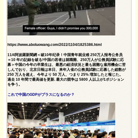
https://www.aboluowang.com/2022/1104/1825386.html
11/4阿波羅新聞網＜破10年纪录！中国青年就业难 250万人报考公务员
＝10 年の記録を破る!中国の若者は就職難、250万人が公務員試験に応
募＞中国の今年の卒業生は、最悪の経済状況と最も困難な雇用機会に苦
しんでおり、北京日報は本日、来年入省の公務員試験に応募した総数が
250 万人を超え、今年より 50 万人、つまり 25% 増加したと報じた。
過去 10 年間で最高値を更新. 最大の競争は 5800 人以上が1ポジション
を争う。
これで中国のGDPがプラスになるのか？