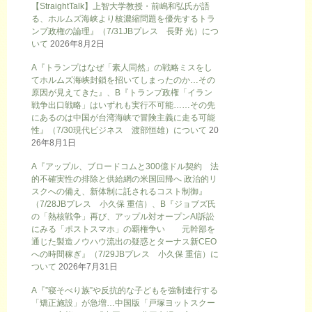
【StraightTalk】上智大学教授・前嶋和弘氏が語
る、ホルムズ海峡より核濃縮問題を優先するトラ
ンプ政権の論理』（7/31JBプレス 長野 光）につ
いて
2026年8月2日
A『トランプはなぜ「素人同然」の戦略ミスをし
てホルムズ海峡封鎖を招いてしまったのか…その
原因が見えてきた』、B『トランプ政権「イラン
戦争出口戦略」はいずれも実行不可能……その先
にあるのは中国が台湾海峡で冒険主義に走る可能
性』（7/30現代ビジネス 渡部恒雄）について
20
26年8月1日
A『アップル、ブロードコムと300億ドル契約 法
的不確実性の排除と供給網の米国回帰へ 政治的リ
スクへの備え、新体制に託されるコスト制御』
（7/28JBプレス 小久保 重信）、B『ジョブズ氏
の「熱核戦争」再び、アップル対オープンAI訴訟
にみる「ポストスマホ」の覇権争い 元幹部を
通じた製造ノウハウ流出の疑惑とターナス新CEO
への時間稼ぎ』（7/29JBプレス 小久保 重信）に
ついて
2026年7月31日
A『”寝そべり族”や反抗的な子どもを強制連行する
「矯正施設」が急増…中国版「戸塚ヨットスクー