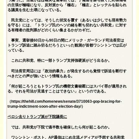
の主張が極端になり、反対派から「極右」「極左」とレッテルを貼られ
る議員を生む土壌になっている。
民主党にとっては、そうした状況を覆す（あるいは少しでも現有勢力
を守る）には、「トランプ氏のヘソの緒を断ち切れない共和党」に対す
る有権者の批判票がどのくらい集まるかがカギだ。
事実、選挙後60日から90日の間にメリック・ガーランド司法長官は
トランプ訴追に踏み切るだろうといった観測が首都ワシントンでは広が
っている。
これに共和党、特に一部トランプ支持強硬派がどう出るか。
司法長官周辺には「政治的暴力」が発生するのも覚悟で訴追を断行す
べきだとの声が強いという情報もある。
「何が起ころうともトランプ氏の機密文書秘匿にはスパイ罪が適用され
る。それを司法が見逃すことはできない」というのである。
（
https://thehill.com/homenews/senate/3710063-gop-bracing-for-
trump-indictment-soon-after-election-day/
）
ペロシ去りトランプ派が下院議長に
では、共和党が下院で過半数を確保したら何が起こるのか。
ワシントン・ポスト、AP通信はじめ主流メディアが予想する共和党