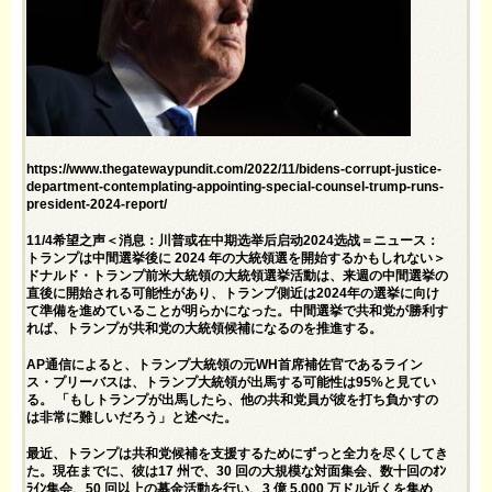
https://www.thegatewaypundit.com/2022/11/bidens-corrupt-justice-
department-contemplating-appointing-special-counsel-trump-runs-
president-2024-report/
11/4希望之声＜消息：川普或在中期选举后启动2024选战＝ニュース：
トランプは中間選挙後に 2024 年の大統領選を開始するかもしれない＞
ドナルド・トランプ前米大統領の大統領選挙活動は、来週の中間選挙の
直後に開始される可能性があり、トランプ側近は2024年の選挙に向け
て準備を進めていることが明らかになった。中間選挙で共和党が勝利す
れば、トランプが共和党の大統領候補になるのを推進する。
AP通信によると、トランプ大統領の元WH首席補佐官であるライン
ス・プリーバスは、トランプ大統領が出馬する可能性は95%と見てい
る。 「もしトランプが出馬したら、他の共和党員が彼を打ち負かすの
は非常に難しいだろう」と述べた。
最近、トランプは共和党候補を支援するためにずっと全力を尽くしてき
た。現在までに、彼は17 州で、30 回の大規模な対面集会、数十回のｵﾝ
ﾗｲﾝ集会、50 回以上の募金活動を行い、3 億 5,000 万ドル近くを集め