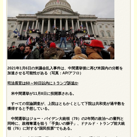
2021年1月6日の米議会乱入事件は、中間選挙後に再び米国内の分断を
加速させる可能性がある（写真：AP/アフロ）
司法長官は60～90日以内にトランプ訴追か
米中間選挙が11月8日に投開票される。
すべての世論調査が、上院はともかくとして下院は共和党が過半数を
獲得すると予想している。
中間選挙はジョー・バイデン大統領（79）の2年間の政治への審判と
同時に、政権奪還を狙う「手負いの獅子」、ドナルド・トランプ前大統
領（76）に対する“国民投票”でもある。