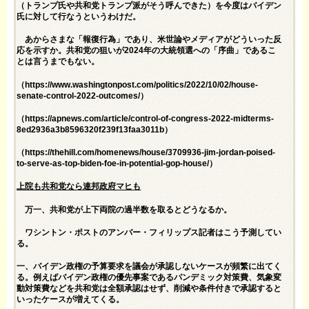
（トランプ氏や共和党トランプ派がそう呼んできた）を今度はバイデン
氏に対して行なうというわけだ。
あからさまな「報復行為」であり、米世論やメディアがどういった反
応を示すか。共和党の狙いが2024年の大統領選への「序曲」であるこ
とは言うまでもない。
（
https://www.washingtonpost.com/politics/2022/10/02/house-
senate-control-2022-outcomes/
）
（
https://apnews.com/article/control-of-congress-2022-midterms-
8ed2936a3b8596320f239f13faa3011b
）
（
https://thehill.com/homenews/house/3709936-jim-jordan-poised-
to-serve-as-top-biden-foe-in-potential-gop-house/
）
上院も共和党なら連邦政府マヒも
万一、共和党が上下両院の過半数を取るとどうなるか。
ワシントン・ポストのアンバー・フィリップス記者はこう予測してい
る。
一、バイデン政権の予算要求を議会が承認しないケースが頻繁に出てく
る。例えばバイデン政権の優先事案であるパンデミック対策費、気象変
動対策費などを共和党は全額承認はせず、削減や条件付きで承認すると
いったケースが増えてくる。