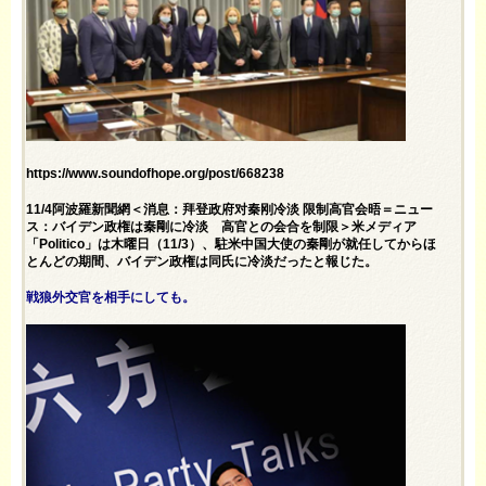
https://www.soundofhope.org/post/668238
11/4阿波羅新聞網＜消息：拜登政府对秦刚冷淡 限制高官会晤＝ニュー
ス：バイデン政権は秦剛に冷淡 高官との会合を制限＞米メディア
「Politico」は木曜日（11/3）、駐米中国大使の秦剛が就任してからほ
とんどの期間、バイデン政権は同氏に冷淡だったと報じた。
戦狼外交官を相手にしても。