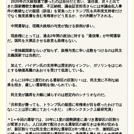
2020年の大統領選で勝ったのは自分だと言い、退任後、次々と出て
きた国家機密文書秘匿、不正納税、議会証言拒否さらには米議会乱入事
件の教唆などの疑惑（訴追）を背負ったトランプ氏を共和党支持者だけ
でなく無党派層を含む有権者がどう見るか、その判断が下される。
中間選挙は、現職大統領の与党が負ける前例が多い。
現政権にとっては、過去2年間の政治に対する「通信簿」が中間選挙
だ。国民を大満足させる政党も政権もない。
一党独裁国家ならいざ知らず、政権与党に辛い点数をつけるのは民主
主義国家では当然だ。
加えて、バイデン氏の支持率は歴史的なインフレ、ガソリンをはじめ
とする物価高騰のあおりを受けて低迷している。
さらに10年に1度行われる選挙区の区割り
は、民主党に不利な結
＊1
果を招き、厳しい選挙戦を強いられている。
民主党が議席を大幅に減らすのは想定内のシナリオなのだ。
「共和党が勝っても、トランプ氏の疑惑に有権者が目を瞑ったわけでは
ないことは肝に銘じておくべきだ」（米シンクタンク上級研究員）
＊1＝今回の選挙では、10年に1度の国勢調査に基づき選挙区の区割り
が変更された。人口比例で配分される選挙区の線引きは各州が定める
が、新区割りでは民主党に有利な選挙区が6つ増えた一方、激戦区は6
つ減った。当選がほぼ確実な選挙区では、予備選を勝ち抜くため候補者