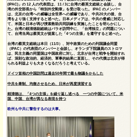
(IPAC)」の 12 人の代表団は、11 / 3に台湾の蔡英文総統と会談し、台
湾の外交部長から「特別外交勲章」を受け取った。 IPAC のメンバー
は、北京の台湾への威嚇は全世界への威嚇であり、中共20大の後、台
湾をより強く支持すると述べた。日本メディアは、中共の脅威に対応し
て、米国と日本が再び捜索救助共同訓練を実施したことを明らかにし
た。台湾の頼清徳副総統はパラオ訪問中に、「台湾独立」の問題につい
て、台湾当局は蔡英文が提案した「4つの主張」を遵守すると述べた。
台湾の蔡英文総統は本日（11/3）、対中政策のための列国議会同盟
（IPAC）の代表団のメンバーと会談し、オランダ下院議員のストロマ
は、民主主義の同盟国は中国政府に対し、北京が台湾と戦争を開始すれ
ば、深刻な政治的、経済的、軍事的結果に直面し、その代償は北京が得
られる利益よりも大きくなるだろうと考えている。
ドイツ首相の中国訪問は過去50年間で最も物議をかもした
中共を牽制、均衡させるため、日米が再度演習する
頼清徳は、「4つの主張」を繰り返し述べる 一つの中国について、米
国、中国、台湾が異なる表現を持つ
欧州も中共に警告するのは大事。