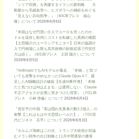
「シリア回廊」を再建するイランの新戦略 大
動脈から毛細血管へ、ヒズボラへの補給をめぐる
「見えない兵站戦争」』（8/4JBプレス 福山
隆）について
2026年8月6日
『米国はなぜ円買い介入でユーロを売ったのか、
ドルを温存し欧州にコストを転嫁した異例の構図
【土田陽介のユーラシアモニター】日米の協調介
入で円相場に上限も高市政権の財政拡張で円安圧
力は続く』（8/3JBプレス 土田 陽介）について
2026年8月5日
『AnthropicでもAIモデルが暴走、「本物」と気づ
いても攻撃をやめなかったClaude Opus 4.7、露
呈したAI隔離設計の破綻【生成AI事件簿】「本物
だと気づけばAIは止まる」は通用しない、Claude
不正アクセスが企業に突きつけた現実』（7/31JB
プレス 小林 啓倫）について
2026年8月4日
『習近平の中国「実は隠れ失業者の数3.2億人」の
衝撃【これはもはや大恐慌レベルだ】』（7/31現
代ビジネス 石平）について
2026年8月3日
『ホルムズ海峡は二の次、トランプ大統領が目論
むイラン戦争の出口戦略と11月中間選挙の勝算