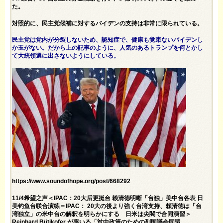
た。
対照的に、民主党候補に対するバイデンの支持は非常に限られている。
民主党は党内が分裂しないため、認知症で、健康も覚束ないバイデンし
か玉がない。だから上の記事のように、人気のあるトランプを何とかし
て大統領選に出さないようにしている。
https://www.soundofhope.org/post/668292
11/4希望之声＜IPAC：20大后更挺台 赖清德明晰「台独」美中台各表 日
美钓鱼台联合演练＝IPAC： 20大の後より強く台湾支持、頼清徳は「台
湾独立」の米中台の解釈を明らかにする 日米は尖閣で合同演習＞
Reinhard Bütikofer が率いる「対中政策のための列国議会同盟