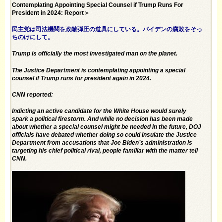
Contemplating Appointing Special Counsel if Trump Runs For
President in 2024: Report＞
民主党は司法機関を政敵弾圧の道具にしている。バイデンの腐敗をそっ
ちのけにして。
Trump is officially the most investigated man on the planet.
The Justice Department is contemplating appointing a special
counsel if Trump runs for president again in 2024.
CNN reported:
Indicting an active candidate for the White House would surely
spark a political firestorm. And while no decision has been made
about whether a special counsel might be needed in the future, DOJ
officials have debated whether doing so could insulate the Justice
Department from accusations that Joe Biden’s administration is
targeting his chief political rival, people familiar with the matter tell
CNN.