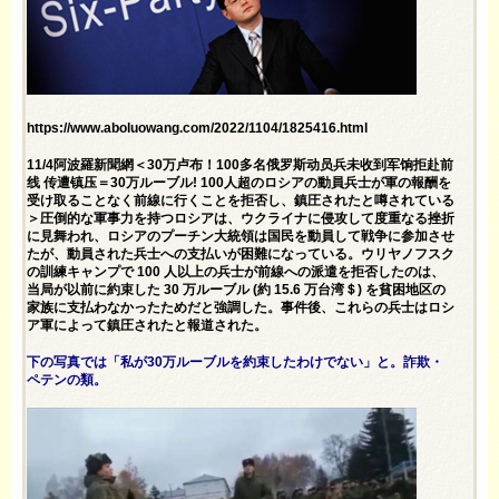
https://www.aboluowang.com/2022/1104/1825416.html
11/4阿波羅新聞網＜30万卢布！100多名俄罗斯动员兵未收到军饷拒赴前
线 传遭镇压＝30万ルーブル! 100人超のロシアの動員兵士が軍の報酬を
受け取ることなく前線に行くことを拒否し、鎮圧されたと噂されている
＞圧倒的な軍事力を持つロシアは、ウクライナに侵攻して度重なる挫折
に見舞われ、ロシアのプーチン大統領は国民を動員して戦争に参加させ
たが、動員された兵士への支払いが困難になっている。ウリヤノフスク
の訓練キャンプで 100 人以上の兵士が前線への派遣を拒否したのは、
当局が以前に約束した 30 万ルーブル (約 15.6 万台湾＄) を貧困地区の
家族に支払わなかったためだと強調した。事件後、これらの兵士はロシ
ア軍によって鎮圧されたと報道された。
下の写真では「私が30万ルーブルを約束したわけでない」と。詐欺・
ペテンの類。