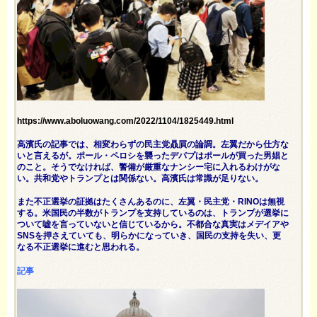
https://www.aboluowang.com/2022/1104/1825449.html
高濱氏の記事では、相変わらずの民主党贔屓の論調。左翼だから仕方な
いと言えるが。ポール・ペロシを襲ったデパプはポールが買った男娼と
のこと。そうでなければ、警備が厳重なナンシー宅に入れるわけがな
い。共和党やトランプとは関係ない。高濱氏は常識が足りない。
また不正選挙の証拠はたくさんあるのに、左翼・民主党・RINOは無視
する。米国民の半数がトランプを支持しているのは、トランプが選挙に
ついて嘘を言っていないと信じているから。不都合な真実はメデイアや
SNSを押さえていても、明らかになっていき、国民の支持を失い、更
なる不正選挙に進むと思われる。
記事