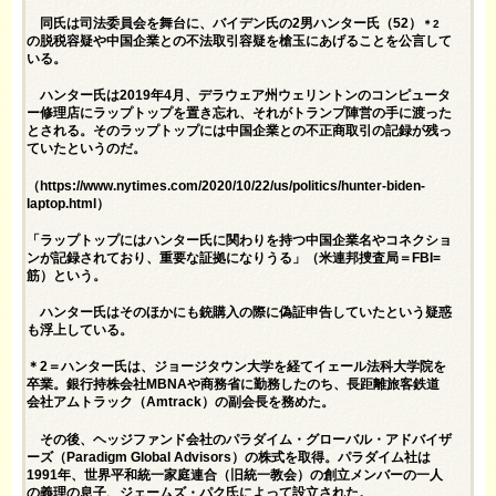
同氏は司法委員会を舞台に、バイデン氏の2男ハンター氏（52）
＊2
の脱税容疑や中国企業との不法取引容疑を槍玉にあげることを公言して
いる。
ハンター氏は2019年4月、デラウェア州ウェリントンのコンピュータ
ー修理店にラップトップを置き忘れ、それがトランプ陣営の手に渡った
とされる。そのラップトップには中国企業との不正商取引の記録が残っ
ていたというのだ。
（
https://www.nytimes.com/2020/10/22/us/politics/hunter-biden-
laptop.html
）
「ラップトップにはハンター氏に関わりを持つ中国企業名やコネクショ
ンが記録されており、重要な証拠になりうる」（米連邦捜査局＝FBI=
筋）という。
ハンター氏はそのほかにも銃購入の際に偽証申告していたという疑惑
も浮上している。
＊2＝ハンター氏は、ジョージタウン大学を経てイェール法科大学院を
卒業。銀行持株会社MBNAや商務省に勤務したのち、長距離旅客鉄道
会社アムトラック（Amtrack）の副会長を務めた。
その後、ヘッジファンド会社のパラダイム・グローバル・アドバイザ
ーズ（Paradigm Global Advisors）の株式を取得。パラダイム社は
1991年、世界平和統一家庭連合（旧統一教会）の創立メンバーの一人
の義理の息子、ジェームズ・パク氏によって設立された。