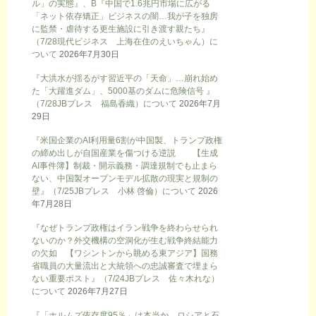
ル」の実態』、B『中国で1.6兆円市場に広がる
「ネット依存矯正」ビジネスの闇…我が子を独房
に監禁・虐待する更生施設に引き渡す親たち』
（7/28現代ビジネス 上海在住のえいちゃん）に
ついて
2026年7月30日
『大洪水が揺るがす習近平の「天命」…崩れ始め
た「大躍進ダム」、5000基のダムに危険信号 』
（7/28JBプレス 福島香織）について
2026年7月
29日
『米国企業のAI利用量6割が中国製、トランプ政権
の締め出しが自国産業を傷つける逆説 【生成
AI事件簿】制裁・開示義務・調達規制でも止まら
ない、中国製オープンモデル拡散の現実と規制の
壁』（7/25JBプレス 小林 啓倫）について
2026
年7月28日
『なぜトランプ政権はイラン戦争を終わらせられ
ないのか？外交機構の空洞化が生む戦争終結能力
の欠如 【ワシントンから眺める東アジア】国務
省職員の大量流出と大統領への忠誠審査で埋まら
ない重要ポスト』（7/24JBプレス 佐々木れな）
について
2026年7月27日
『「ホルムズ依存度95％」は本当か、ロシアと石