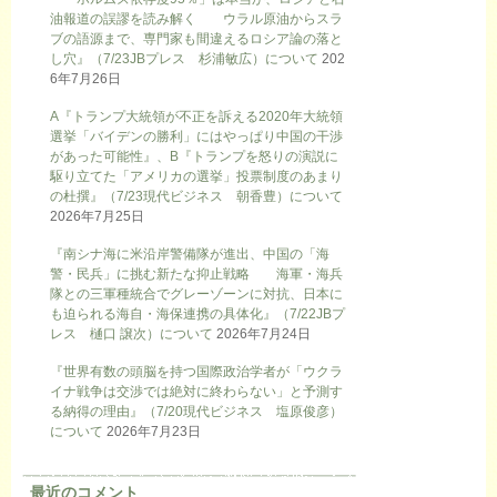
油報道の誤謬を読み解く ウラル原油からスラ
ブの語源まで、専門家も間違えるロシア論の落と
し穴』（7/23JBプレス 杉浦敏広）について
202
6年7月26日
A『トランプ大統領が不正を訴える2020年大統領
選挙「バイデンの勝利」にはやっぱり中国の干渉
があった可能性』、B『トランプを怒りの演説に
駆り立てた「アメリカの選挙」投票制度のあまり
の杜撰』（7/23現代ビジネス 朝香豊）について
2026年7月25日
『南シナ海に米沿岸警備隊が進出、中国の「海
警・民兵」に挑む新たな抑止戦略 海軍・海兵
隊との三軍種統合でグレーゾーンに対抗、日本に
も迫られる海自・海保連携の具体化』（7/22JBプ
レス 樋口 譲次）について
2026年7月24日
『世界有数の頭脳を持つ国際政治学者が「ウクラ
イナ戦争は交渉では絶対に終わらない」と予測す
る納得の理由』（7/20現代ビジネス 塩原俊彦）
について
2026年7月23日
最近のコメント