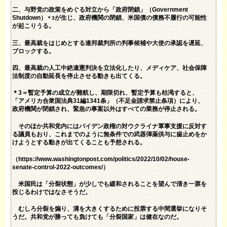
二、与野党の政策をめぐる対立から「政府閉鎖」（Government
Shutdown）
が生じ、政府機関の閉鎖、米国債の債務不履行の可能性
＊3
が起こりうる。
三、最高裁をはじめとする連邦裁判所の判事候補や大使の承認を遅延、
ブロックする。
四、最高裁の人工中絶違憲判決を立法化したり、メディケア、社会保障
法制度の自動延長を停止させる動きも出てくる。
＊3＝暫定予算の成立が難航し、期限切れ、暫定予算も枯渇すると、
「アメリカ合衆国法典31編1341条」（不足金請求禁止条項）により、
政府機関が閉鎖され、緊急の事案以外はすべての業務が停止される。
そのほか共和党内にはバイデン政権の対ウクライナ軍事支援に反対す
る議員もおり、これまでのように無条件での武器弾薬供与に歯止めをか
けようとする動きが出てくることも予想される。
（
https://www.washingtonpost.com/politics/2022/10/02/house-
senate-control-2022-outcomes/
）
米国民は「分裂状態」が少しでも緩和されることを望んで清き一票を
投じるわけではなさそうだ。
むしろ分裂を煽り、溝を大きくするために投票する中間選挙になりそ
うだ。共和党が勝っても負けても「分裂国家」は健在なのだ。