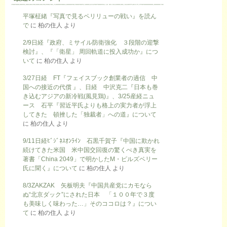
平塚柾緒『写真で見るペリリューの戦い』を読ん
で
に
柏の住人
より
2/9日経『政府、ミサイル防衛強化 ３段階の迎撃
検討』、『「衛星」 周回軌道に投入成功か』につ
いて
に
柏の住人
より
3/27日経 FT『フェイスブック創業者の過信 中
国への接近の代償 』、日経 中沢克二『日本も巻
き込むアジアの新冷戦(風見鶏)』、3/25産経ニュ
ース 石平『習近平氏よりも格上の実力者が浮上
してきた 頓挫した「独裁者」への道』について
に
柏の住人
より
9/11日経ﾋﾞｼﾞﾈｽｵﾝﾗｲﾝ 石黒千賀子『中国に欺かれ
続けてきた米国 米中国交回復の驚くべき真実を
著書「China 2049」で明かしたM・ピルズベリー
氏に聞く』について
に
柏の住人
より
8/3ZAKZAK 矢板明夫『中国共産党にカモなら
ぬ“北京ダック”にされた日本 「１００年で３度
も美味しく味わった…」そのココロは？』につい
て
に
柏の住人
より