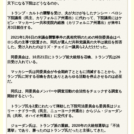
天下になる下院はどうなるのか。
トランプ・カルトの襲撃を受け、夫が大けがをしたナンシー・ペロシ
下院議長（民主、カリフォルニア州選出）に代わって、下院議長にはケ
ビン・マッカーシー共和党院内総務（カリフォルニア州選出）が来年1
月3日就任する。
2021年1月6日の米議会襲撃事件の真相究明のための特別委員会はペ
ロシ氏の主導で設置され、同氏が選んだ共和党議員の大半は就任を拒否
した。受け入れたのはリズ・チェイニー議員ら2人だけだった。
同委員会は、10月21日にトランプ前大統領を召喚、トランプ氏は26
日受け入れている。
マッカシー氏は同委員会が今会期終了とともに消滅することから、ト
ランプ氏に対する召喚を含むありとあらゆる活動を停止させるのは必至
だ。
同氏は、同委員会メンバーや調査活動の合法性をチェックする調査も
開始するという。
トランプ氏を2度にわたって弾劾した下院司法委員会も委員長はジェ
リー・ナドラー氏（民主、ニューヨーク州選出）からジム・ジョーダン
氏（共和、オハイオ州選出）に交代する。
ジョーダン氏は、トランプ派の重鎮。2020年の大統領選挙は「不法
選挙」であり、勝ったのはトランプ氏だったと主張してきた。