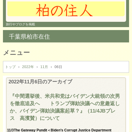
旅行やブログを掲載
千葉県柏市在住
メニュー
コ
ン
トップ
›
2022年
›
11月
›
06日
テ
ン
2022年11月6日
のアーカイブ
ツ
へ
『中間選挙後、米共和党はバイデン大統領の次男
ス
を徹底追及へ トランプ弾劾決議への意趣返し
キ
ッ
か、バイデン弾劾決議案起草？』（11/4JBプレ
プ
ス 高濱賛）について
11/3The Gateway Pundit＜Biden’s Corrupt Justice Department