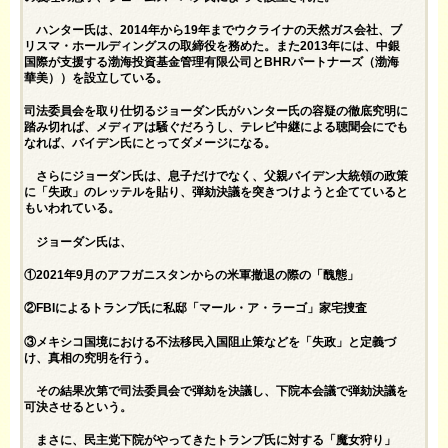
ハンター氏は、2014年から19年までウクライナの天然ガス会社、ブ
リスマ・ホールディングスの取締役を務めた。また2013年には、中銀
国際が支援する渤海投資基金管理有限公司とBHRパートナーズ（渤海
華美））を設立している。
司法委員会を取り仕切るジョーダン氏がハンター氏の容疑の徹底究明に
踏み切れば、メディアは騒ぐだろうし、テレビ中継による聴聞会にでも
なれば、バイデン氏にとってダメージになる。
さらにジョーダン氏は、息子だけでなく、父親バイデン大統領の政策
に「失政」のレッテルを貼り、弾劾決議を突きつけようと企てていると
もいわれている。
ジョーダン氏は、
①2021年9月のアフガニスタンからの米軍撤退の際の「醜態」
②FBIによるトランプ氏に私邸「マール・ア・ラーゴ」家宅捜査
③メキシコ国境における不法移民入国阻止策などを「失政」と定義づ
け、真相の究明を行う。
その結果次第で司法委員会で弾劾を決議し、下院本会議で弾劾決議を
可決させるという。
まさに、民主党下院がやってきたトランプ氏に対する「魔女狩り」