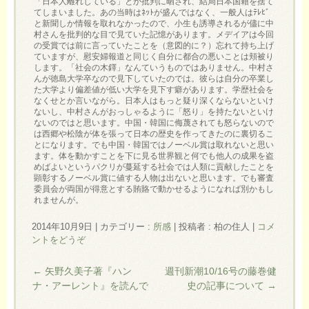
「日本人離れしている」とか批判に晒され、結局日本国籍を捨て
てしまいました。あの当時はﾈｯﾄが盛んではなく、一般人はﾃﾚﾋﾞ
と新聞しか情報を取れなかったので、小生も誘導されるが儘に中
村さんを批判的な目で見ていた記憶があります。メデイアは今回
の受賞では前に言っていたことを（意図的に？）忘れて持ち上げ
ていますが、慰安婦報道と同じく自分に都合の悪いことは頬被り
します。「社会の木鐸」なんていうものではありません。中村さ
んが徳島大学卒なので見下していたのでは。彼らは自分の卒業し
た大学より偏差値が低い大学を見下す癖があります。学歴社会を
なくせとか言いながら。日本人はもっと疑り深くならないといけ
ないし、中村さんがおっしゃるように「怒り」を持たないといけ
ないのではと思います。中国・韓国に侮蔑されても怒らないので
は西郷や松陰が体を張って日本の歴史を作ってきたのに裏切るこ
とになります。でも中国・韓国ではノーベル賞は取れないと思い
ます。体を動かすことを下に見る世界観と何でも他人の成果を盗
めばよいというパクリが蔓延する社会では人類に貢献したことを
顕彰するノーベル賞に値する人物は出ないと思います。でも審査
委員会が両国が得意とする賄賂で動かせるようになれば別かもし
れませんが。
2014年10月9日
|
カテゴリー :
所感
|
投稿者 : 柏の住人
|
コメ
ントをどうぞ
←
矢野久美子著『ハン
週刊新潮10/16号の藤巻健
ナ・アーレント』を読んで
史の記事について
→