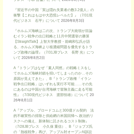
『習近平の中国「実は隠れ失業者の数3.2億人」の
衝撃【これはもはや大恐慌レベルだ】』（7/31現
代ビジネス 石平）について
2026年8月3日
『ホルムズ海峡は二の次、トランプ大統領が目論
むイラン戦争の出口戦略と11月中間選挙の勝算
【StraightTalk】上智大学教授・前嶋和弘氏が語
る、ホルムズ海峡より核濃縮問題を優先するトラ
ンプ政権の論理』（7/31JBプレス 長野 光）につ
いて
2026年8月2日
A『トランプはなぜ「素人同然」の戦略ミスをし
てホルムズ海峡封鎖を招いてしまったのか…その
原因が見えてきた』、B『トランプ政権「イラン
戦争出口戦略」はいずれも実行不可能……その先
にあるのは中国が台湾海峡で冒険主義に走る可能
性』（7/30現代ビジネス 渡部恒雄）について
20
26年8月1日
A『アップル、ブロードコムと300億ドル契約 法
的不確実性の排除と供給網の米国回帰へ 政治的リ
スクへの備え、新体制に託されるコスト制御』
（7/28JBプレス 小久保 重信）、B『ジョブズ氏
の「熱核戦争」再び、アップル対オープンAI訴訟