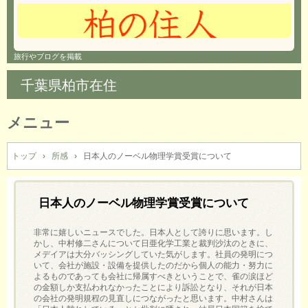
旅行やブログを掲載
千葉県柏市在住
メニュー
コ
ン
トップ
›
所感
›
日本人のノーベル物理学賞受賞について
テ
ン
ツ
日本人のノーベル物理学賞受賞について
へ
ス
非常に嬉しいニュースでした。日本人として誇りに思います。し
キ
かし、中村修二さんについて日亜化学工業と裁判沙汰のときに、
メデイアは大分バッシングしていた気がします。社員の発明につ
ッ
いて、会社が施設・設備を提供したのだから個人の能力・努力に
プ
よるものであっても会社に帰属すべきということで、雀の涙ほど
の金額しか支払われなかったことにより訴訟となり、それが日本
の会社の発明規程の見直しにつながったと思います。中村さんは