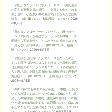
『米国がウクライナに学ぶ日、ドローン共同生産
が変える軍事支援の構図 支援する側とされる
側が逆転、小型無人機の量産で始まる新たな防衛
協力』（8/4JBプレス 樋口譲次）について
2026
年8月7日
『石油タンクローリーからミサイル、断たれた
「シリア回廊」を再建するイランの新戦略 大
動脈から毛細血管へ、ヒズボラへの補給をめぐる
「見えない兵站戦争」』（8/4JBプレス 福山
隆）について
2026年8月6日
『米国はなぜ円買い介入でユーロを売ったのか、
ドルを温存し欧州にコストを転嫁した異例の構図
【土田陽介のユーラシアモニター】日米の協調介
入で円相場に上限も高市政権の財政拡張で円安圧
力は続く』（8/3JBプレス 土田 陽介）について
2026年8月5日
『AnthropicでもAIモデルが暴走、「本物」と気づ
いても攻撃をやめなかったClaude Opus 4.7、露
呈したAI隔離設計の破綻【生成AI事件簿】「本物
だと気づけばAIは止まる」は通用しない、Claude
不正アクセスが企業に突きつけた現実』（7/31JB
プレス 小林 啓倫）について
2026年8月4日