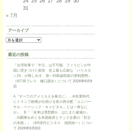
24
25
26
27
28
29
30
31
« 7月
アーカイブ
最近の投稿
『台湾有事で「中立」は不可能、フィリピンが中
国に突きつけた覚悟 史上最も広範な「バリカタ
ン26」が映し出す、第一列島線防衛の実戦態勢』
（8/7JBプレス 樋口譲次）について
2026年8月9
日
A『すべてのアメリカ人を株主に」…AI失業時代
にトランプ政権が仕掛ける富の再分配「ユニバー
サル・ベーシック・キャピタル」とは一体なに
か』、B『「未来は理想郷か、はたまた破滅か」
…AI覇権をめぐる米国政府とテック企業の「対立
の末路」』（8/5現代ビジネス 池田純一）につい
て
2026年8月8日