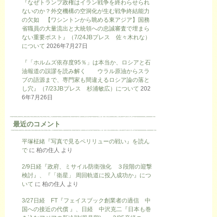
『なぜトランプ政権はイラン戦争を終わらせられ
ないのか？外交機構の空洞化が生む戦争終結能力
の欠如 【ワシントンから眺める東アジア】国務
省職員の大量流出と大統領への忠誠審査で埋まら
ない重要ポスト』（7/24JBプレス 佐々木れな）
について
2026年7月27日
『「ホルムズ依存度95％」は本当か、ロシアと石
油報道の誤謬を読み解く ウラル原油からスラ
ブの語源まで、専門家も間違えるロシア論の落と
し穴』（7/23JBプレス 杉浦敏広）について
202
6年7月26日
最近のコメント
平塚柾緒『写真で見るペリリューの戦い』を読ん
で
に
柏の住人
より
2/9日経『政府、ミサイル防衛強化 ３段階の迎撃
検討』、『「衛星」 周回軌道に投入成功か』につ
いて
に
柏の住人
より
3/27日経 FT『フェイスブック創業者の過信 中
国への接近の代償 』、日経 中沢克二『日本も巻