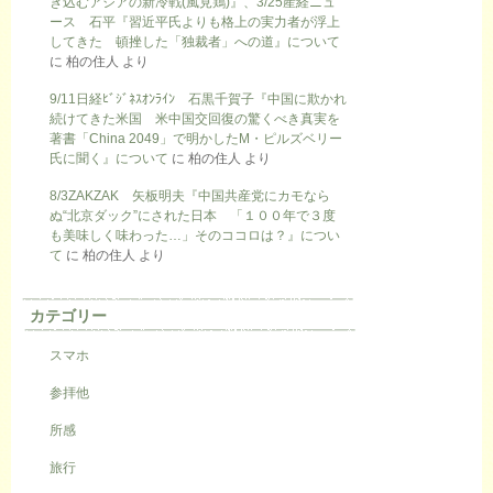
き込むアジアの新冷戦(風見鶏)』、3/25産経ニュ
ース 石平『習近平氏よりも格上の実力者が浮上
してきた 頓挫した「独裁者」への道』について
に
柏の住人
より
9/11日経ﾋﾞｼﾞﾈｽｵﾝﾗｲﾝ 石黒千賀子『中国に欺かれ
続けてきた米国 米中国交回復の驚くべき真実を
著書「China 2049」で明かしたM・ピルズベリー
氏に聞く』について
に
柏の住人
より
8/3ZAKZAK 矢板明夫『中国共産党にカモなら
ぬ“北京ダック”にされた日本 「１００年で３度
も美味しく味わった…」そのココロは？』につい
て
に
柏の住人
より
カテゴリー
スマホ
参拝他
所感
旅行