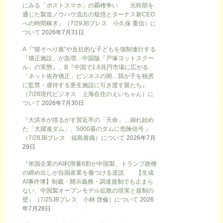
にみる「ポストスマホ」の覇権争い 元幹部を
通じた製造ノウハウ流出の疑惑とターナス新CEO
への時間稼ぎ』（7/29JBプレス 小久保 重信）に
ついて
2026年7月31日
A『”寝そべり族”や反抗的な子どもを強制連行する
「矯正施設」が急増…中国版「戸塚ヨットスクー
ル」の実態』、B『中国で1.6兆円市場に広がる
「ネット依存矯正」ビジネスの闇…我が子を独房
に監禁・虐待する更生施設に引き渡す親たち』
（7/28現代ビジネス 上海在住のえいちゃん）に
ついて
2026年7月30日
『大洪水が揺るがす習近平の「天命」…崩れ始め
た「大躍進ダム」、5000基のダムに危険信号 』
（7/28JBプレス 福島香織）について
2026年7月
29日
『米国企業のAI利用量6割が中国製、トランプ政権
の締め出しが自国産業を傷つける逆説 【生成
AI事件簿】制裁・開示義務・調達規制でも止まら
ない、中国製オープンモデル拡散の現実と規制の
壁』（7/25JBプレス 小林 啓倫）について
2026
年7月28日