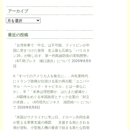
アーカイブ
最近の投稿
『台湾有事で「中立」は不可能、フィリピンが中
国に突きつけた覚悟 史上最も広範な「バリカタ
ン26」が映し出す、第一列島線防衛の実戦態勢』
（8/7JBプレス 樋口譲次）について
2026年8月9
日
A『すべてのアメリカ人を株主に」…AI失業時代
にトランプ政権が仕掛ける富の再分配「ユニバー
サル・ベーシック・キャピタル」とは一体なに
か』、B『「未来は理想郷か、はたまた破滅か」
…AI覇権をめぐる米国政府とテック企業の「対立
の末路」』（8/5現代ビジネス 池田純一）につい
て
2026年8月8日
『米国がウクライナに学ぶ日、ドローン共同生産
が変える軍事支援の構図 支援する側とされる
側が逆転、小型無人機の量産で始まる新たな防衛