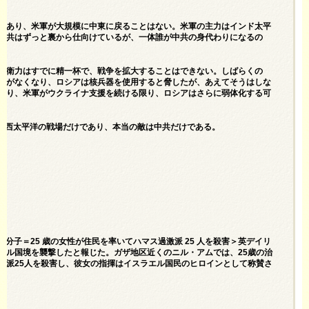
であり、米軍が大規模に中東に戻ることはない。米軍の主力はインド太平
中共はずっと裏から仕向けているが、一体誰が中共の身代わりになるの
防衛力はすでに精一杯で、戦争を拡大することはできない。しばらくの
要がなくなり、ロシアは核兵器を使用すると脅したが、あえてそうはしな
おり、米軍がウクライナ支援を続ける限り、ロシアはさらに弱体化する可
のは西太平洋の戦場だけであり、本当の敵は中共だけである。
武装分子＝25 歳の女性が住民を率いてハマス過激派 25 人を殺害＞英デイリ
ラエル国境を襲撃したと報じた。ガザ地区近くのニル・アムでは、25歳の治
激派25人を殺害し、彼女の指揮はイスラエル国民のヒロインとして称賛さ