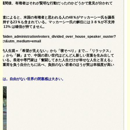
1週間後、有権者はそれが賢明な行動だったのかどうかで意見が分かれて
調査によると、米国の有権者と思われる人の48％がマッカーシー氏を議長
支持する23％も含まれている。マッカーシー氏の解任には３８％が不支持
 13% は確信が持てません。
ics/biden_administration/voters_divided_over_house_speaker_ouster?
pact&utm_medium=email
年轻人的人生观＝「希望が見えない」から「寝そべり」まで…「リラックス」
巻」から「躺」まで、中国の若い世代はどんどん新しい言葉を生み出して
ている。長老や専門家は「奮闘してきた人生だけが幸せな人生と言える」
う重荷を負う自分たちに比べ、負担のない若者のほうが実は幸福度が高い
では。自由がない世界の閉塞感は大きい。