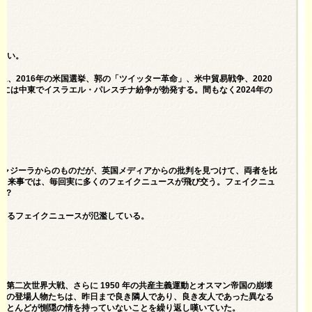
したい。
、2016年の米国選挙、郭の「ツイッター革命」、米中貿易戦争、2020
月には中東でイスラエル・パレスチナ紛争が勃発する。間もなく2024年の
アルジャジーラからのものだが、英国メディアからの批判を見つけて、両者を比
大きな出来事では、毎回実に多くのフェイクニュースが飛び交う。フェイクニュ
か?
関するフェイクニュースが氾濫している。
第二次世界大戦、さらに 1950 年の共産主義運動とオスマン帝国の崩壊
中の登場人物たちは、昨日まで良き隣人であり、良き友人であった異なる
ほとんどが惻隠の情を持っていないことを繰り返し嘆いていた。