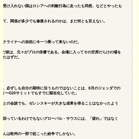
を受け入れない国はロシアへの利敵行為に走ったも同然、などとやったも
出て、関係が多少でも修復されるのかは、まだ何とも言えない。
ウクライナへの加担に今一つ乗って来ないのだ。
臨んだ彼は、元々がプロの俳優である。会場に入ってその空席だらけの場を
ったはずだ。
が、必ずしも自分の期待に沿うものではないことは、8月のジェッダでの
リーG20サミットでもすでに顕在化していた。
脳との会談でも、ゼレンスキーが大きな成果を得ることはなかったよう
に回っているわけでもないグローバル・サウスには、「疲れ」ではなく
せんは欧州の一部で起こった紛争でしかない。