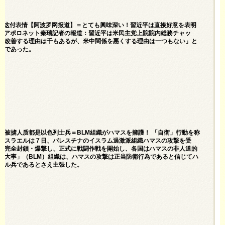
默竟然这付表情【阿波罗网报道】＝とても興味深い！習近平は直接好意を表明
]＞アポロネット秦瑞記者の報道：習近平は米民主党上院院内総務チャッ
を改善する理由は千もあるが、米中関係を悪くする理由は一つもない」と
のであった。
动 称被掳人质都是以色列士兵＝BLM組織がハマスを擁護！ 「自衛」行動を称
イスラエルは７日、パレスチナのイスラム過激派組織ハマスの攻撃を受
を完全封鎖・爆撃し、正式に戦闘作戦を開始し、各国はハマスの非人道的
は大事」（BLM）組織は、ハマスの攻撃は正当防衛行為であると信じてハ
エル兵であるとさえ主張した。