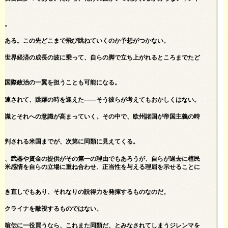
く。
である。この先どこまで飛び跳ねていくのか予想がつかない。
と世界経済の成長の波に乗って、自らの脚で立ち上がれるところまでたど
は国際政治の一翼を担うことも可能になる。
加速されて、跳躍の時を迎えた――そう彼らが考えてもおかしくはない。
認識とそれへの意識が高まっていく。その中で、欧州諸国が帝国主義の時
批判される米国までが、次第に同類に見えてくる。
は、武器や資金の提供がその第一の理由でもあろうが、自らが過去に植民
欧米感情を自らの立場に重ね合わせ、正当性を与える理屈を示せることに
焼き直しでもあり、それなりの説得力を発揮するものなのだ。
ウクライナを敵視するものではない。
の喧伝に一役買うなら、これまた同類だ、とみなされてしまうジレンマを