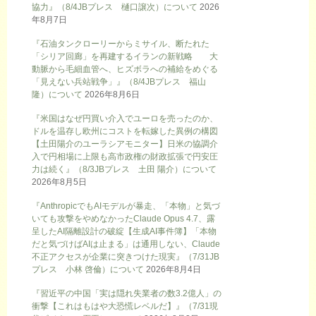
協力』（8/4JBプレス 樋口譲次）について
2026
年8月7日
『石油タンクローリーからミサイル、断たれた
「シリア回廊」を再建するイランの新戦略 大
動脈から毛細血管へ、ヒズボラへの補給をめぐる
「見えない兵站戦争」』（8/4JBプレス 福山
隆）について
2026年8月6日
『米国はなぜ円買い介入でユーロを売ったのか、
ドルを温存し欧州にコストを転嫁した異例の構図
【土田陽介のユーラシアモニター】日米の協調介
入で円相場に上限も高市政権の財政拡張で円安圧
力は続く』（8/3JBプレス 土田 陽介）について
2026年8月5日
『AnthropicでもAIモデルが暴走、「本物」と気づ
いても攻撃をやめなかったClaude Opus 4.7、露
呈したAI隔離設計の破綻【生成AI事件簿】「本物
だと気づけばAIは止まる」は通用しない、Claude
不正アクセスが企業に突きつけた現実』（7/31JB
プレス 小林 啓倫）について
2026年8月4日
『習近平の中国「実は隠れ失業者の数3.2億人」の
衝撃【これはもはや大恐慌レベルだ】』（7/31現