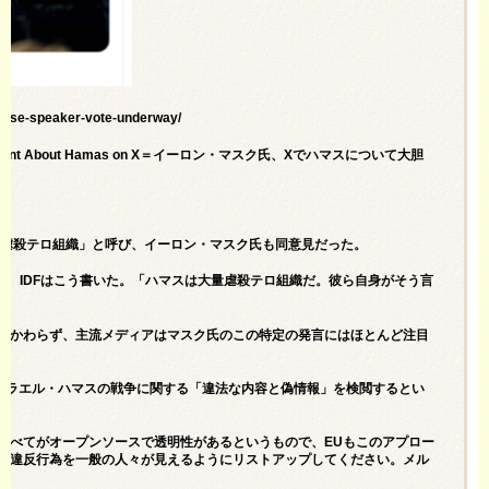
house-speaker-vote-underway/
ld Statement About Hamas on X＝イーロン・マスク氏、Xでハマスについて大胆
量虐殺テロ組織」と呼び、イーロン・マスク氏も同意見だった。
で、IDFはこう書いた。「ハマスは大量虐殺テロ組織だ。彼ら自身がそう言
かかわらず、主流メディアはマスク氏のこの特定の発言にはほとんど注目
スラエル・ハマスの戦争に関する「違法な内容と偽情報」を検閲するとい
すべてがオープンソースで透明性があるというもので、EUもこのアプロー
た違反行為を一般の人々が見えるようにリストアップしてください。メル