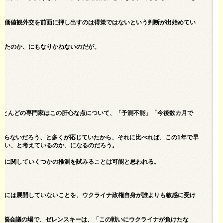
は価値観外交を前面に押し出すのは得策ではないという判断が出始めてい
ったのか、にもなりかねないのだが。
ほとんどの専門家はこの肝心な点について、「予測不能」「今後数カ月で
ばならないだろう、と多くが応じていたから、それに比べれば、この1年で早
ない、と考えているのか、になるのだろう。
方に関していくつかの推測を試みることは可能と思われる。
利には展開していないことを、ウクライナ政権自身が誰よりも敏感に受け
」首脳会議の場で、ゼレンスキーは、「この戦いにウクライナが負けたな