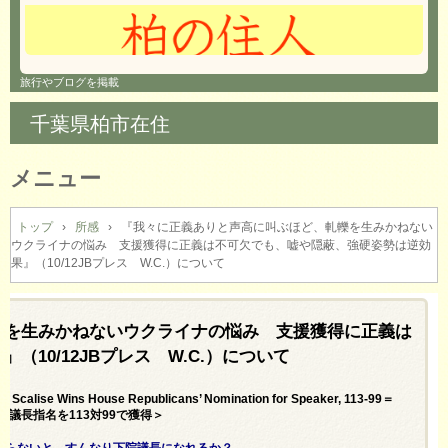
旅行やブログを掲載
千葉県柏市在住
メニュー
コ
ン
トップ
›
所感
›
『我々に正義ありと声高に叫ぶほど、軋轢を生みかねない
ウクライナの悩み 支援獲得に正義は不可欠でも、嘘や隠蔽、強硬姿勢は逆効
テ
果』（10/12JBプレス W.C.）について
ン
ツ
へ
轢を生みかねないウクライナの悩み 支援獲得に正義は
ス
キ
10/12JBプレス W.C.）について
ッ
プ
e Scalise Wins House Republicans’ Nomination for Speaker, 113-99＝
議長指名を113対99で獲得＞
シーと変わらないと。すんなり下院議長になれるか？