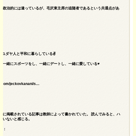
は政治的には違っているが、毛沢東主席の追随者であるという共通点があ
がユダヤ人と平和に暮らしている✌️
、一緒にスポーツをし、一緒にデートし、一緒に愛している♥️
r.com/jeckovkanani/s…
こに掲載されている記事は教師によって書かれていた。 読んでみると、ハ
ていないと感じる。
た：