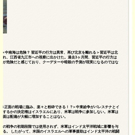
离京＝中南海は危険？ 習近平の行方は異常、再び北京を離れる＞習近平は北
離れ、江西省九江市への視察に出かけた。過去3ヶ月間、習近平の行方は
海が危険だと感じており、クーデターや暗殺の予測が現実になるのではな
軍は３正面の戦場に臨み、楽々と粉砕できる！ ?＞中東紛争がパレスチナとイ
戦するかの決定権はイスラエルにあり、米軍は戦争に参加しない。米軍は
当面は配備が大幅に増加することはない。
での戦争の初期段階では使用されず、米軍はインド太平洋戦域に影響を与
する。 したがって、米国のイスラエルへの軍事援助はインド太平洋の戦闘