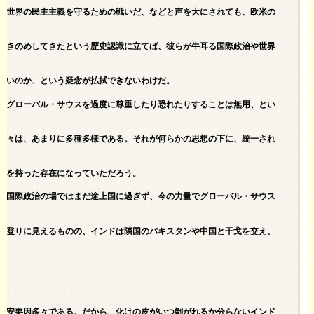
全世界の民主主義を守るための戦いだ、などと声を大にされても、欧米の
叩きのめしてきたという歴史認識に立てば、彼らが牛耳る国際政治や世界
ないのか、という疑念が払拭できないわけだ。
、グローバル・サウスを過度に尊重したり恐れたりすることは無用、とい
国々は、あまりに多種多様である。それが何らかの思想の下に、統一され
力を持った存在になっていただろう。
、国際政治の場ではまだ途上国に過ぎず、今の力量でグローバル・サウス
鰻登りに見えるものの、インドは隣国のパキスタンや中国と干戈を交え、
不安要因多々である。だから、化けの皮がいつ剝がれるか分らないインド