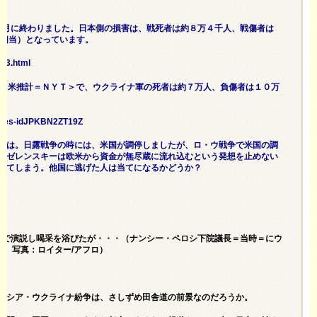
5年10月に終わりました。日本側の損害は、戦死者は約８万４千人、戦傷者は
円に相当）となっています。
_03.html
迫ると米推計＝ＮＹＴ＞で、ウクライナ軍の死者は約７万人、負傷者は１０万
ualties-idJPKBN2ZT19Z
では。日露戦争の時には、米国が調停しましたが、ロ・ウ戦争で米国の調
。ゼレンスキーは欧米から資金が無尽蔵に流れ込むという発想を止めない
ってしまう。他国に逃げた人は当てになるかどうか？
議会で演説し喝采を浴びたが・・・（ナンシー・ペロシ下院議長＝当時＝にウ
2日、写真：ロイター/アフロ）
ロシア・ウクライナ紛争は、さしずめ田舎道の前景なのだろうか。