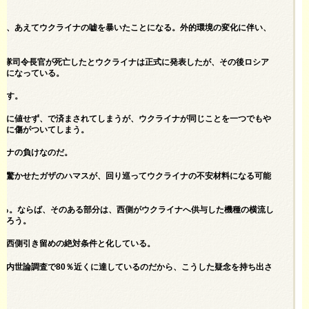
が、あえてウクライナの嘘を暴いたことになる。外的環境の変化に伴い、
海艦隊司令長官が死亡したとウクライナは正式に発表したが、その後ロシア
耶になっている。
出す。
くに値せず、で済まされてしまうが、ウクライナが同じことを一つでもや
単に傷がついてしまう。
イナの負けなのだ。
を驚かせたガザのハマスが、回り巡ってウクライナの不安材料になる可能
われる。ならば、そのある部分は、西側がウクライナへ供与した機種の横流し
だろう。
は西側引き留めの絶対条件と化している。
国内世論調査で80％近くに達しているのだから、こうした疑念を持ち出さ