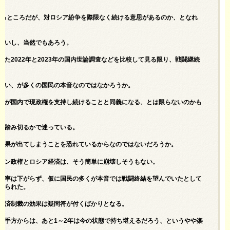
持するところだが、対ロシア紛争を際限なく続ける意思があるのか、となれ
ないし、当然でもあろう。
た2022年と2023年の国内世論調査などを比較して見る限り、戦闘継続
たい、が多くの国民の本音なのではなかろうか。
れが国内で現政権を支持し続けることと同義になる、とは限らないのかも
に踏み切るかで迷っている。
結果が出てしまうことを恐れているからなのではないだろうか。
チン政権とロシア経済は、そう簡単に崩壊しそうもない。
持率は下がらず、仮に国民の多くが本音では戦闘終結を望んでいたとして
えられた。
経済制裁の効果は疑問符が付くばかりとなる。
相手方からは、あと1～2年は今の状態で持ち堪えるだろう、というやや楽