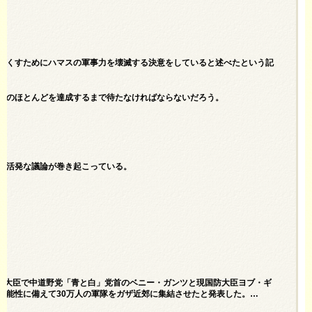
なくすためにハマスの軍事力を壊滅する決意をしていると述べたという記
標のほとんどを達成するまで待たなければならないだろう。
で活発な議論が巻き起こっている。
。
元国防大臣で中道野党「青と白」党首のベニー・ガンツと現国防大臣ヨブ・ギ
可能性に備えて30万人の軍隊をガザ近郊に集結させたと発表した。…