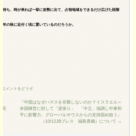
を待ち、時が来れば一挙に攻勢に出て、占領地域をできるだけ広げた段階
来年の秋に近付く頃に置いているのだろうか。
。
|
コメントをどうぞ
事
『中国はなぜハマスを非難しないのか？イスラエル＝
人死
米国陣営に対して「逆張り」 「中立」強調し中東和
大
平に影響力、グローバルサウスからの支持固め狙う』
（10/12JBプレス 福島香織）について
→