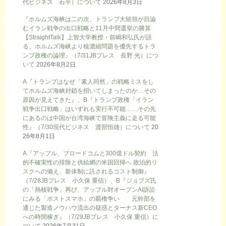
代ビジネス 石平）について
2026年8月3日
『ホルムズ海峡は二の次、トランプ大統領が目論
むイラン戦争の出口戦略と11月中間選挙の勝算
【StraightTalk】上智大学教授・前嶋和弘氏が語
る、ホルムズ海峡より核濃縮問題を優先するトラ
ンプ政権の論理』（7/31JBプレス 長野 光）につ
いて
2026年8月2日
A『トランプはなぜ「素人同然」の戦略ミスをし
てホルムズ海峡封鎖を招いてしまったのか…その
原因が見えてきた』、B『トランプ政権「イラン
戦争出口戦略」はいずれも実行不可能……その先
にあるのは中国が台湾海峡で冒険主義に走る可能
性』（7/30現代ビジネス 渡部恒雄）について
20
26年8月1日
A『アップル、ブロードコムと300億ドル契約 法
的不確実性の排除と供給網の米国回帰へ 政治的リ
スクへの備え、新体制に託されるコスト制御』
（7/28JBプレス 小久保 重信）、B『ジョブズ氏
の「熱核戦争」再び、アップル対オープンAI訴訟
にみる「ポストスマホ」の覇権争い 元幹部を
通じた製造ノウハウ流出の疑惑とターナス新CEO
への時間稼ぎ』（7/29JBプレス 小久保 重信）に
ついて
2026年7月31日