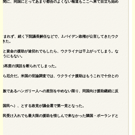
る間に、同国にとってあまり都合のよくない報道もここへ来て目立ち始め
含まれず、続く下院議長解任などで、J.バイデン政権が公言してきたウク
てきた。
武器と資金の援助が途切れでもしたら、ウクライナは干上がってしまう。な
そうにもない。
での再度の演説を断られてしまった。
から厄介だ。米国の世論調査では、ウクライナ援助はもうこれで十分との
民族であるハンガリー人への差別をやめない限り、同国向け援助継続に反
自国民へ）、とする政党が議会選で第一党となった。
難民受け入れでも最大限の援助を惜しんで来なかった隣国・ポーランドと
。