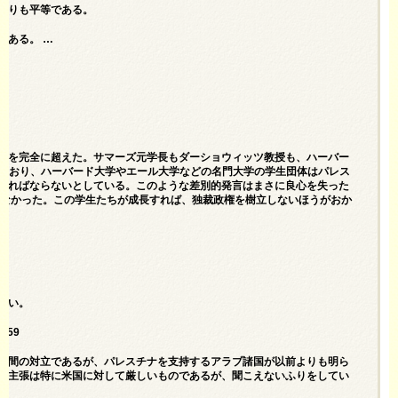
よりも平等である。
である。 …
ンを完全に超えた。サマーズ元学長もダーショウィッツ教授も、ハーバー
しており、ハーバード大学やエール大学などの名門大学の学生団体はパレス
ければならないとしている。このような差別的発言はまさに良心を失った
しなかった。この学生たちが成長すれば、独裁政権を樹立しないほうがおか
ない。
4359
の間の対立であるが、パレスチナを支持するアラブ諸国が以前よりも明ら
や主張は特に米国に対して厳しいものであるが、聞こえないふりをしてい