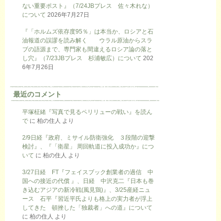
ない重要ポスト』（7/24JBプレス 佐々木れな）
について
2026年7月27日
『「ホルムズ依存度95％」は本当か、ロシアと石
油報道の誤謬を読み解く ウラル原油からスラ
ブの語源まで、専門家も間違えるロシア論の落と
し穴』（7/23JBプレス 杉浦敏広）について
202
6年7月26日
最近のコメント
平塚柾緒『写真で見るペリリューの戦い』を読ん
で
に
柏の住人
より
2/9日経『政府、ミサイル防衛強化 ３段階の迎撃
検討』、『「衛星」 周回軌道に投入成功か』につ
いて
に
柏の住人
より
3/27日経 FT『フェイスブック創業者の過信 中
国への接近の代償 』、日経 中沢克二『日本も巻
き込むアジアの新冷戦(風見鶏)』、3/25産経ニュ
ース 石平『習近平氏よりも格上の実力者が浮上
してきた 頓挫した「独裁者」への道』について
に
柏の住人
より