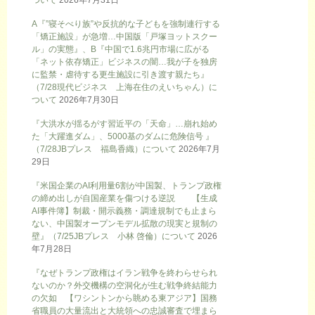
A『”寝そべり族”や反抗的な子どもを強制連行する
「矯正施設」が急増…中国版「戸塚ヨットスクー
ル」の実態』、B『中国で1.6兆円市場に広がる
「ネット依存矯正」ビジネスの闇…我が子を独房
に監禁・虐待する更生施設に引き渡す親たち』
（7/28現代ビジネス 上海在住のえいちゃん）に
ついて
2026年7月30日
『大洪水が揺るがす習近平の「天命」…崩れ始め
た「大躍進ダム」、5000基のダムに危険信号 』
（7/28JBプレス 福島香織）について
2026年7月
29日
『米国企業のAI利用量6割が中国製、トランプ政権
の締め出しが自国産業を傷つける逆説 【生成
AI事件簿】制裁・開示義務・調達規制でも止まら
ない、中国製オープンモデル拡散の現実と規制の
壁』（7/25JBプレス 小林 啓倫）について
2026
年7月28日
『なぜトランプ政権はイラン戦争を終わらせられ
ないのか？外交機構の空洞化が生む戦争終結能力
の欠如 【ワシントンから眺める東アジア】国務
省職員の大量流出と大統領への忠誠審査で埋まら