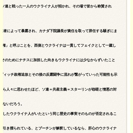
にソ連と戦った一人のウクライナ人が招かれ、その場で皆から称賛され
研究者によって暴露され、カナダ下院議長が責任を取って辞任する騒ぎにま
チ政権」と呼ぶことを、西側とウクライナは一貫してフェイクとして一蹴し
、そのためにナチスに加担した向きもウクライナには少なからずいたこと
ーコヴィッチ政権追放とその後の反露闘争に流れが繋がっていった可能性も示
すら人々に思わせたほど、ソ連＝共産主義＝スターリンが怨嗟と憎悪の対
はないだろう。
担したウクライナ人がいたという同じ歴史の事実そのものが否定されるこ
に引き摺られている、とプーチンが解釈しているなら、肝心のウクライナ