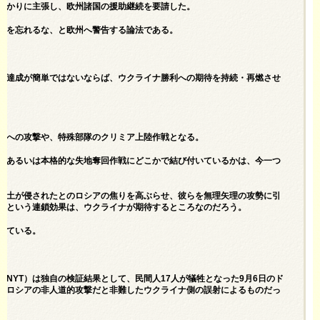
ばかりに主張し、欧州諸国の援助継続を要請した。
れを忘れるな、と欧州へ警告する論法である。
標達成が簡単ではないならば、ウクライナ勝利への期待を持続・再燃させ
土への攻撃や、特殊部隊のクリミア上陸作戦となる。
、あるいは本格的な失地奪回作戦にどこかで結び付いているかは、今一つ
本土が侵されたとのロシアの焦りを高ぶらせ、彼らを無理矢理の攻勢に引
るという連鎖効果は、ウクライナが期待するところなのだろう。
えている。
NYT）は独自の検証結果として、民間人17人が犠牲となった9月6日のド
をロシアの非人道的攻撃だと非難したウクライナ側の誤射によるものだっ