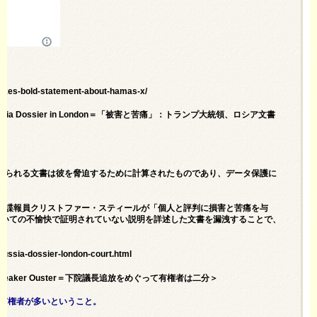
akes-bold-statement-about-hamas-x/
 Over Russia Dossier in London＝「被害と苦痛」：トランプ大統領、ロシア文書
て知られる文書は彼を脅迫するために計算されたものであり、データ保護に
英国諜報員クリストファー・スティールが「個人と評判に損害と苦痛を与
についての不愉快で証明されていない説明を詳述した文書を漏洩することで、
russia-dossier-london-court.html
 House Speaker Ouster＝下院議長追放をめぐって有権者は二分＞
る有権者が多いということ。