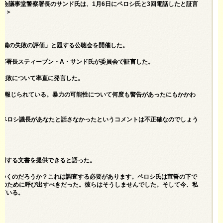
ペロシは嘘をついた！元議会議事堂警察署長のサンド氏は、1月6日にペロシ氏と3回電話したと証言
オ）＞
の警備の失敗の評価」と題する
公聴会を開催した。
察署長スティーブン・A・サンド氏が委員会で証言した。
の失敗について率直に発言した。
く報じられている。暴力の可能性について何度も警告があったにもかかわ
は、ペロシ議長があなたと話さなかったというコメントは不正確なのでしょう
証明する文書を提供できると語った。
をつくのだろうか？これは調査する必要があります。ペロシ氏は宣誓の下で
言のために呼び出すべきだった。彼らはそうしませんでした。そして今、私
めている。