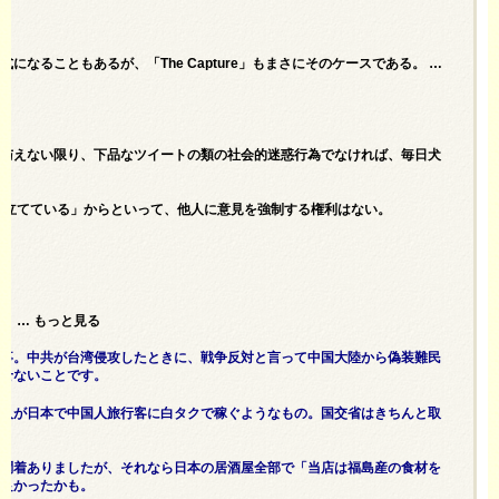
ることもあるが、「The Capture」もまさにそのケースである。 …
を与えない限り、下品なツイートの類の社会的迷惑行為でなければ、毎日犬
を立てている」からといって、他人に意見を強制する権利はない。
 … もっと見る
大事。中共が台湾侵攻したときに、戦争反対と言って中国大陸から偽装難民
させないことです。
国人が日本で中国人旅行客に白タクで稼ぐようなもの。国交省はきちんと取
と悶着ありましたが、それなら日本の居酒屋全部で「当店は福島産の食材を
が良かったかも。