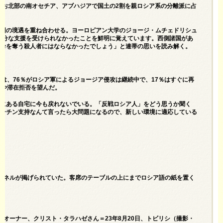
なお北部の南オセチア、アブハジアで国土の2割を親ロシア系の分離派に占
自国の境遇を重ね合わせる。ヨーロピアン大学のジョージ・ムチェドリシュ
て十分な支援を受けられなかったことを鮮明に覚えています。西側諸国があ
の命を奪う殺人者にはならなかったでしょう」と連帯の思いを読み解く。
査では、76％がロシア軍によるジョージア侵攻は継続中で、17％はすぐに再
去や滞在拒否を望んだ。
アにある自宅に今も戻れないでいる。「反戦ロシア人」をどう思うか聞く
プーチン支持なんて言ったら大問題になるので、新しい環境に適応している
のパネルが掲げられていた。客席のテーブルの上にまでロシア語の紙を置く
オーナー、クリスト・タラハゼさん＝23年8月20日、トビリシ（撮影・