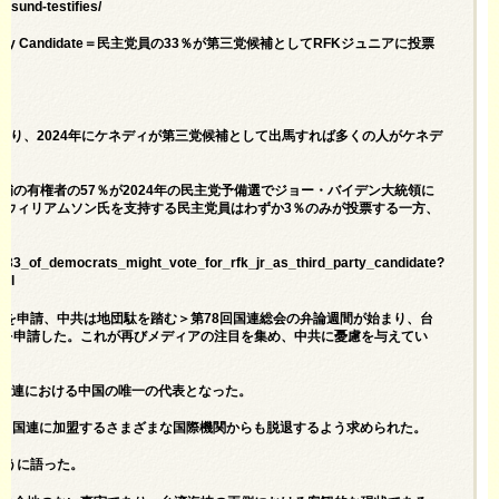
f-sund-testifies/
 as Third-Party Candidate＝民主党員の33％が第三党候補としてRFKジュニアに投票
い。
おり、2024年にケネディが第三党候補として出馬すれば多くの人がケネデ
の有権者の57％が2024年の民主党予備選でジョー・バイデン大統領に
・ウィリアムソン氏を支持する民主党員はわずか3％のみが投票する一方、
on/33_of_democrats_might_vote_for_rfk_jr_as_third_party_candidate?
il
加盟を申請、中共は地団駄を踏む＞第78回国連総会の弁論週間が始まり、台
盟を申請した。これが再びメディアの注目を集め、中共に憂慮を与えてい
国が国連における中国の唯一の代表となった。
ど、国連に加盟するさまざまな国際機関からも脱退するよう求められた。
ように語った。