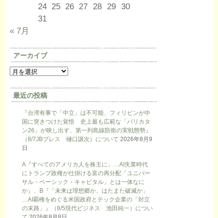
24
25
26
27
28
29
30
31
« 7月
アーカイブ
最近の投稿
『台湾有事で「中立」は不可能、フィリピンが中
国に突きつけた覚悟 史上最も広範な「バリカタ
ン26」が映し出す、第一列島線防衛の実戦態勢』
（8/7JBプレス 樋口譲次）について
2026年8月9
日
A『すべてのアメリカ人を株主に」…AI失業時代
にトランプ政権が仕掛ける富の再分配「ユニバー
サル・ベーシック・キャピタル」とは一体なに
か』、B『「未来は理想郷か、はたまた破滅か」
…AI覇権をめぐる米国政府とテック企業の「対立
の末路」』（8/5現代ビジネス 池田純一）につい
て
2026年8月8日