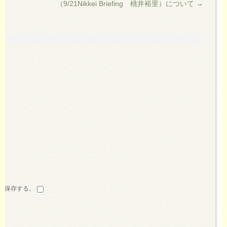
（9/21Nikkei Briefing 桃井裕里）について
→
す
を保存する。