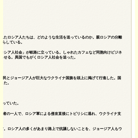
逃れたロシア人たちは、どのような生活を送っているのか。親ロシアの分離
暮らしている。
戦ロシア人社会」が岐路に立っている。しゃれたカフェなど同胞向けビジネ
募らせる。異国でもがくロシア人社会を追った。
避難民とジョージア人が巨大なウクライナ国旗を頭上に掲げて行進した。国
唱した。
がっていた。
参加者の一人で、ロシア軍による侵攻直後にトビリシに逃れ、ウクライナ支
た。
です。ロシア人の多くがあまり路上で抗議しないことを、ジョージア人もウ