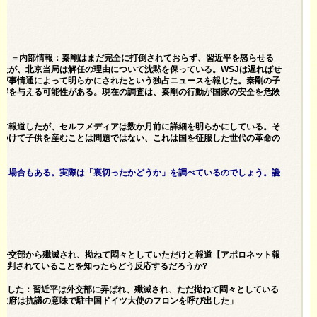
报导】＝内部情報：秦剛はまだ完全に打倒されておらず、習近平を怒らせる
たが、北京当局は解任の理由について沈黙を保っている。WSJは遅ればせ
とが事情通によって明らかにされたという独占ニュースを報じた。秦剛の子
影響を与える可能性がある。現在の調査は、秦剛の行動が国家の安全を危険
独占報道したが、セルフメディアは数か月前に詳細を明らかにしている。そ
見つけて子供を産むことは問題ではない、これは国を征服した世代の革命の
づく場合もある。実際は「裏切ったかどうか」を調べているのでしょう。讒
は外交部から殲滅され、拗ねて悶々としていただけと報道【アポロネット報
て批判されていることを知ったらどう反応するだろうか?
かにした：習近平は外交部に弄ばれ、殲滅され、ただ拗ねて悶々としている
国政府は抗議の意味で駐中国ドイツ大使のフロンを呼び出した」