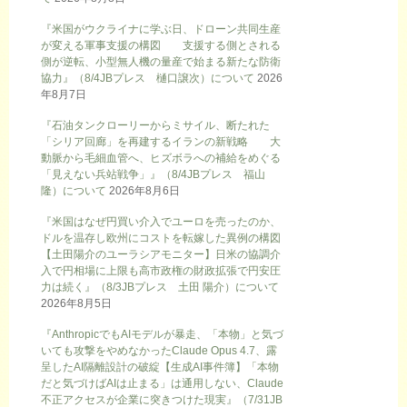
『米国がウクライナに学ぶ日、ドローン共同生産
が変える軍事支援の構図 支援する側とされる
側が逆転、小型無人機の量産で始まる新たな防衛
協力』（8/4JBプレス 樋口譲次）について
2026
年8月7日
『石油タンクローリーからミサイル、断たれた
「シリア回廊」を再建するイランの新戦略 大
動脈から毛細血管へ、ヒズボラへの補給をめぐる
「見えない兵站戦争」』（8/4JBプレス 福山
隆）について
2026年8月6日
『米国はなぜ円買い介入でユーロを売ったのか、
ドルを温存し欧州にコストを転嫁した異例の構図
【土田陽介のユーラシアモニター】日米の協調介
入で円相場に上限も高市政権の財政拡張で円安圧
力は続く』（8/3JBプレス 土田 陽介）について
2026年8月5日
『AnthropicでもAIモデルが暴走、「本物」と気づ
いても攻撃をやめなかったClaude Opus 4.7、露
呈したAI隔離設計の破綻【生成AI事件簿】「本物
だと気づけばAIは止まる」は通用しない、Claude
不正アクセスが企業に突きつけた現実』（7/31JB