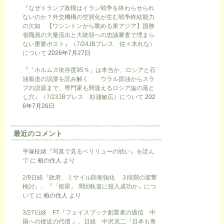
『なぜトランプ政権はイラン戦争を終わらせられ
ないのか？外交機構の空洞化が生む戦争終結能力
の欠如 【ワシントンから眺める東アジア】国務
省職員の大量流出と大統領への忠誠審査で埋まら
ない重要ポスト』（7/24JBプレス 佐々木れな）
について
2026年7月27日
『「ホルムズ依存度95％」は本当か、ロシアと石
油報道の誤謬を読み解く ウラル原油からスラ
ブの語源まで、専門家も間違えるロシア論の落と
し穴』（7/23JBプレス 杉浦敏広）について
202
6年7月26日
最近のコメント
平塚柾緒『写真で見るペリリューの戦い』を読ん
で
に
柏の住人
より
2/9日経『政府、ミサイル防衛強化 ３段階の迎撃
検討』、『「衛星」 周回軌道に投入成功か』につ
いて
に
柏の住人
より
3/27日経 FT『フェイスブック創業者の過信 中
国への接近の代償 』、日経 中沢克二『日本も巻