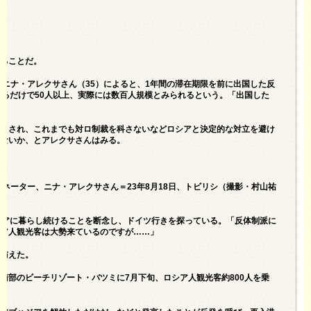
あることだ。
ニナ・アレクサさん（35）によると、1年間の滞在期限を前に出国した反
するだけで50人以上、実際には数百人規模とみられるという。「出国した
いとされ、これまでも対ロ制裁を科さないなどロシアと決定的な対立を避け
はないか、とアレクサさんはみる。
ネーター、ニナ・アレクサさん＝23年8月18日、トビリシ（撮影・村山祐
ジアに暮らし続けることを断念し、ドイツ行きを探っている。「反体制派に
シア人観光客は大勢来ているのですが……」
を与えた。
南部のビーチリゾート・バツミに7月下旬、ロシア人観光客約800人を乗