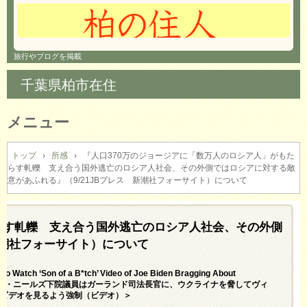
旅行やブログを掲載
千葉県柏市在住
メニュー
コ
ン
トップ
›
所感
›
『人口370万のジョージアに「数万人のロシア人」がもた
らす軋轢 支え合う国外逃亡のロシア人社会、その外側ではロシアに対する敵
テ
意があふれる』（9/21JBプレス 新潮社フォーサイト）について
ン
ツ
へ
らす軋轢 支え合う国外逃亡のロシア人社会、その外側
ス
キ
新潮社フォーサイト）について
ッ
プ
to Watch ‘Son of a B*tch’ Video of Joe Biden Bragging About
してください！” – トロイ・ニールズ下院議員はガーランド司法長官に、ウクライナを脅してヴィ
」ビデオを見るよう強制（ビデオ）＞