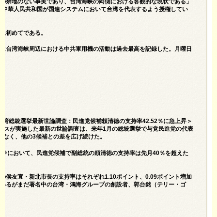
論の余地のない事実であり、台湾海峡の両側における客観的な現状である」
り、中華人民共和国が国連システムにおいて台湾を代表するよう授権してい
史上初めてである。
時に台湾海峡周辺における中共軍用機の活動は過去最高を記録した。月曜日
た。
＝台湾総統選挙最新世論調査：民進党候補頼清徳の支持率42.52％に急上昇＞
ースが実施した最新の世論調査は、来年1月の総統選挙で与党民進党の代表
でなく、他の3候補との差を広げ続けた。
の競争において、民進党候補で副総統の頼清徳の支持率は先月40％を超えた
友宜・新北市長の支持率はそれぞれ1.10ポイント、0.09ポイント増加
明しているがまだ署名中の台湾・鴻海グループの創設者、郭台銘（テリー・ゴ