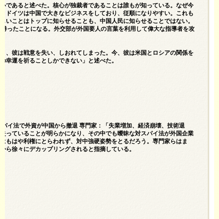
核心であると述べた。核心が独裁者であることは誰もが知っている。なぜ今
た。ドイツは中国で大きなビジネスをしており、従順になりやすい。これも
かしいことはトップに知らせることも、中国人民に知らせることではない。
度勝ったことになる。外交部が外国要人の言葉を利用して偉大な指導者を攻
とき、彼は戦意を失い、しおれてしまった。今、彼は米国とロシアの関係を
彼の幸運を祈ることしかできない」と述べた。
反スパイ法で外資が中国から撤退 専門家：「失業増加、経済崩壊、技術退
を失っていることが明らかになり、その中でも曖昧な対スパイ法が外国企業
界はもはや利権にとらわれず、対中強硬姿勢をとるだろう。専門家らはま
界から徐々にデカップリングされると指摘している。