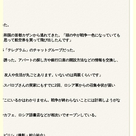
か。
聞いた。
ン共和国の首都カザンから逃れてきた。「頭の中が戦争一色になっていても
いと思って航空券を買って飛び出したんです」
SNS「テレグラム」のチャットグループだった。
人を誘った。アパートの探し方や銀行口座の開設方法などの情報を交換し、
で、友人や生活が丸ごとあります。いないのは両親くらいです」
ベスパロブさんの実家にもすでに2回、ロシア軍からの召集令状が届い
年どこにいるかはわかりません。戦争が終わらないことには計画しようがな
ーやカフェ、ロシア語書店などが相次いでオープンしている。
、トビリシ（撮影・村山祐介）