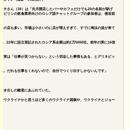
ッチさん（38）は「先月開店したバーやカフェだけでも20の名前が挙げ
るトビリシの飲食業界向けのロシア語チャットグループの参加者は、侵攻前
格」の店も多い。市場は小さいのに店が増えすぎて、すでに淘汰の波が来て
、22年に設立登記されたロシア系企業は約1万5000社。前年の実に16倍
が、実は「仕事が見つからない」という切迫した事情もある、とグリネビッ
せん。だれも仕事をくれないので、自分でつくり出すしかないんです」
るむき出しの敵意にあふれていた。
こはウクライナかと思うほど多くのウクライナ国旗や、ウクライナとジョー