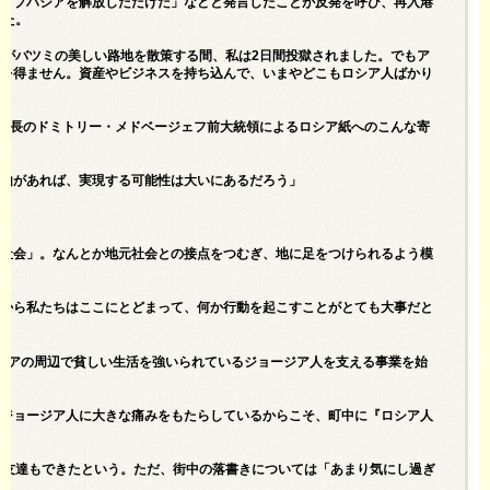
らアブハジアを解放しただけだ」などと発言したことが反発を呼び、再入港
った。
人がバツミの美しい路地を散策する間、私は2日間投獄されました。でもア
るを得ません。資産やビジネスを持ち込んで、いまやどこもロシア人ばかり
副議長のドミトリー・メドベージェフ前大統領によるロシア紙へのこんな寄
理由があれば、実現する可能性は大いにあるだろう」
人社会」。なんとか地元社会との接点をつむぎ、地に足をつけられるよう模
だから私たちはここにとどまって、何か行動を起こすことがとても大事だと
チアの周辺で貧しい生活を強いられているジョージア人を支える事業を始
おジョージア人に大きな痛みをもたらしているからこそ、町中に『ロシア人
の友達もできたという。ただ、街中の落書きについては「あまり気にし過ぎ