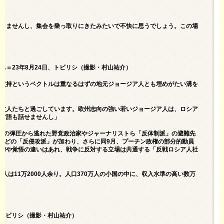
ありませんし、集会を乗っ取りにきたみたいで不快に思うでしょう。この場
＝23年8月24日、トビリシ（撮影・村山祐介）
ナ支持というベクトルは重なるはずの地元ジョージア人とも埋めがたい溝を
の友人たちと過ごしています。欧州志向の強い若いジョージア人は、ロシア
ジア語も話せませんし」
権の弾圧から逃れた野党政治家やジャーナリストら「反体制派」の避難先
ニアなどの「反侵攻派」が加わり、さらに同9月、プーチン政権の部分的動員
経緯や覚悟の違いはあれ、戦争に反対する立場は共通する「反戦ロシア人社
人は11万2000人余り。人口370万人の小国の中に、収入水準の高い数万
、トビリシ（撮影・村山祐介）