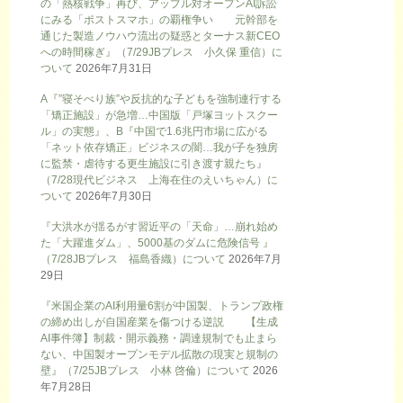
の「熱核戦争」再び、アップル対オープンAI訴訟
にみる「ポストスマホ」の覇権争い 元幹部を
通じた製造ノウハウ流出の疑惑とターナス新CEO
への時間稼ぎ』（7/29JBプレス 小久保 重信）に
ついて
2026年7月31日
A『”寝そべり族”や反抗的な子どもを強制連行する
「矯正施設」が急増…中国版「戸塚ヨットスクー
ル」の実態』、B『中国で1.6兆円市場に広がる
「ネット依存矯正」ビジネスの闇…我が子を独房
に監禁・虐待する更生施設に引き渡す親たち』
（7/28現代ビジネス 上海在住のえいちゃん）に
ついて
2026年7月30日
『大洪水が揺るがす習近平の「天命」…崩れ始め
た「大躍進ダム」、5000基のダムに危険信号 』
（7/28JBプレス 福島香織）について
2026年7月
29日
『米国企業のAI利用量6割が中国製、トランプ政権
の締め出しが自国産業を傷つける逆説 【生成
AI事件簿】制裁・開示義務・調達規制でも止まら
ない、中国製オープンモデル拡散の現実と規制の
壁』（7/25JBプレス 小林 啓倫）について
2026
年7月28日