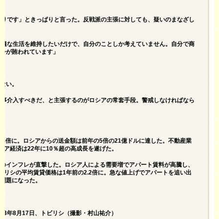
断りです」ときっぱりと言った。反戦派の主張に対しても、疑いのまなざし
快適な生活を維持したいだけで、自分のことしか考えていません。自分で商
戦争が賄われています」
くない。
軍事介入すべきだ、と主張するのがロシアの常套手段。警戒しなければなら
の4倍に。ロシアからの送金額は前年の5倍の21億ドルに達した。不動産業
ジア経済は22年に10％超の高成長を遂げた。
料のインフレが直撃した。ロシア人による需要増でアパート賃料が高騰し、
ビリシの平均賃貸価格は1年前の2.2倍に。急な値上げでアパートを追い出
会問題になった。
3年8月17日、トビリシ（撮影・村山祐介）