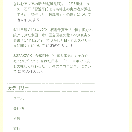
き込むアジアの新冷戦(風見鶏)』、3/25産経ニュ
ース 石平『習近平氏よりも格上の実力者が浮上
してきた 頓挫した「独裁者」への道』について
に
柏の住人
より
9/11日経ﾋﾞｼﾞﾈｽｵﾝﾗｲﾝ 石黒千賀子『中国に欺かれ
続けてきた米国 米中国交回復の驚くべき真実を
著書「China 2049」で明かしたM・ピルズベリー
氏に聞く』について
に
柏の住人
より
8/3ZAKZAK 矢板明夫『中国共産党にカモなら
ぬ“北京ダック”にされた日本 「１００年で３度
も美味しく味わった…」そのココロは？』につい
て
に
柏の住人
より
カテゴリー
スマホ
参拝他
所感
旅行