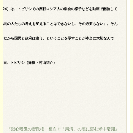
（24）は、トビリシでの反戦ロシア人の集会の様子などを動画で配信して
「地元の人たちの考えを変えることはできないし、その必要もない」。そん
す。だから国民と政府は違う、ということを示すことが本当に大切なんで
20日、トビリシ（撮影・村山祐介）
『疑心暗鬼の習政権 相次ぐ「粛清」の裏に潜む米中暗闘』