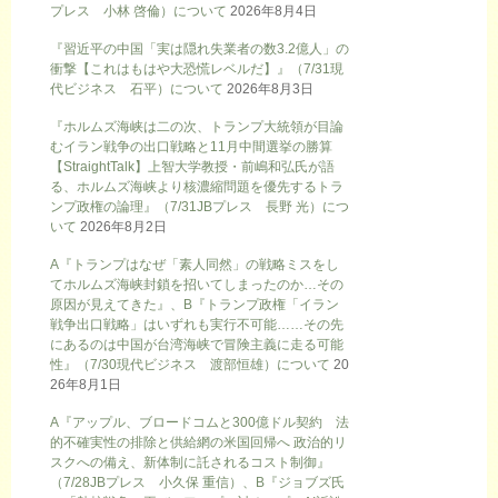
プレス 小林 啓倫）について
2026年8月4日
『習近平の中国「実は隠れ失業者の数3.2億人」の
衝撃【これはもはや大恐慌レベルだ】』（7/31現
代ビジネス 石平）について
2026年8月3日
『ホルムズ海峡は二の次、トランプ大統領が目論
むイラン戦争の出口戦略と11月中間選挙の勝算
【StraightTalk】上智大学教授・前嶋和弘氏が語
る、ホルムズ海峡より核濃縮問題を優先するトラ
ンプ政権の論理』（7/31JBプレス 長野 光）につ
いて
2026年8月2日
A『トランプはなぜ「素人同然」の戦略ミスをし
てホルムズ海峡封鎖を招いてしまったのか…その
原因が見えてきた』、B『トランプ政権「イラン
戦争出口戦略」はいずれも実行不可能……その先
にあるのは中国が台湾海峡で冒険主義に走る可能
性』（7/30現代ビジネス 渡部恒雄）について
20
26年8月1日
A『アップル、ブロードコムと300億ドル契約 法
的不確実性の排除と供給網の米国回帰へ 政治的リ
スクへの備え、新体制に託されるコスト制御』
（7/28JBプレス 小久保 重信）、B『ジョブズ氏