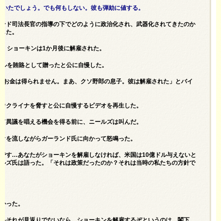
っていたでしょう。でも何もしない。彼も弾劾に値する。
ランド司法長官の指導の下でどのように政治化され、武器化されてきたのか
難した。
ル・ショーキンは1か月後に解雇された。
ドルを賄賂として贈ったと公に自慢した。
、お金は得られません。まあ、クソ野郎の息子。彼は解雇された」とバイ
ばウクライナを脅すと公に自慢するビデオを再生した。
いて異議を唱える機会を得る前に、ニールズは叫んだ。
デオを流しながらガーランド氏に向かって怒鳴った。
です…あなたがショーキンを解雇しなければ、米国は10億ドル与えないと
ールズ氏は語った。「それは政策だったのか？それは当時の私たちの方針で
なかった。
――それが見返りでないなら、ショーキンを解雇するぞというのは、閣下、