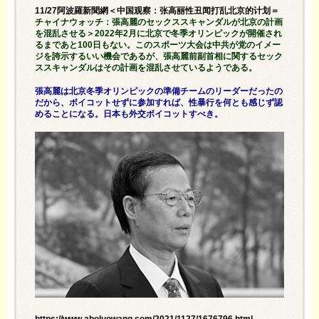
11/27阿波羅新聞網＜中国观察：张高丽性丑闻打乱北京的计划＝
チャイナウォッチ：張高麗のセックススキャンダルが北京の計画
を混乱させる＞2022年2月に北京で冬季オリンピックが開催され
るまであと100日もない。このスポーツ大会は中共が党のイメー
ジを誇示するいい機会であるが、張高麗前副首相に関するセック
ススキャンダルはその計画を混乱させているようである。
張高麗は北京冬季オリンピックの準備チームのリーダーだったの
だから、ボイコットせずに参加すれば、性暴行を何とも感じず認
めることになる。日本も外交ボイコットすべき。
https://www.aboluowang.com/2021/1127/1676796.html