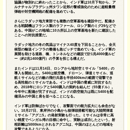
協議が物別れに終わったことから、インド軍は10月下旬から、ア
ルナチャルプラデシュ州タワン近郊の警戒強化のために超軽量榴
弾砲や対空機関砲の配備を進めている。
さらにラダック地方東部でも複数の空軍基地を建設中だ。配備さ
れる戦闘機はフランス製のラファール、ロシア製のミグ29などで
ある。中国がこの地域に10カ所以上の空軍基地を新たに建設した
ことへの対抗措置だ。
ラダック地方の冬の気温はマイナス40度を下回ることから、全天
候型の輸送インフラの整備も急ピッチで進めている。インド軍の
展開を助ける道路、橋、トンネルなどの建設で計1兆4000億ルピ
ー（約2兆1400億円）の予算を投じる構えだ。
またインドは11月14日、ロシアから地対空ミサイル「S400」の
導入を開始した。S400は航空機、ドローン、弾道ミサイル、巡
航ミサイルなどの敵の飛行兵器を半径400kmの範囲で迎撃でき
る高性能のミサイルである。インドは中国の脅威に対抗するた
め、2018年にロシアとS400購入の契約を結んだ（55億ドル）。
今年中に配備が完了すれば、インドの防空能力は既にS400を配
備済みの中国と肩を並べることになる。
インド軍は防御ばかりでなく、攻撃面での能力拡大にも余念がな
い。10月27日、東岸沖の小島から核弾頭搭載可能な大陸間弾道
ミサイル「アグニ5」の発射実験も行った。ミサイルは非常に高
い精度でベンガル湾の目標に命中し、実験は成功したという。射
程距離は5000kmとされるアグニ5は、中国のほとんどの地域を
攻撃できるようになる。