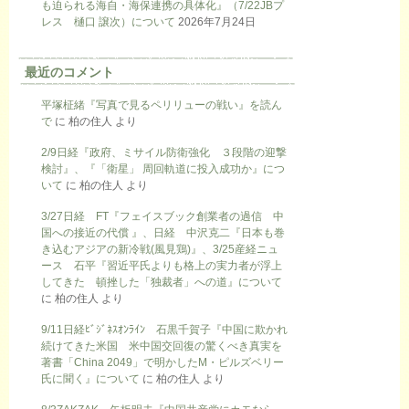
も迫られる海自・海保連携の具体化』（7/22JBプ
レス 樋口 譲次）について
2026年7月24日
最近のコメント
平塚柾緒『写真で見るペリリューの戦い』を読ん
で
に
柏の住人
より
2/9日経『政府、ミサイル防衛強化 ３段階の迎撃
検討』、『「衛星」 周回軌道に投入成功か』につ
いて
に
柏の住人
より
3/27日経 FT『フェイスブック創業者の過信 中
国への接近の代償 』、日経 中沢克二『日本も巻
き込むアジアの新冷戦(風見鶏)』、3/25産経ニュ
ース 石平『習近平氏よりも格上の実力者が浮上
してきた 頓挫した「独裁者」への道』について
に
柏の住人
より
9/11日経ﾋﾞｼﾞﾈｽｵﾝﾗｲﾝ 石黒千賀子『中国に欺かれ
続けてきた米国 米中国交回復の驚くべき真実を
著書「China 2049」で明かしたM・ピルズベリー
氏に聞く』について
に
柏の住人
より