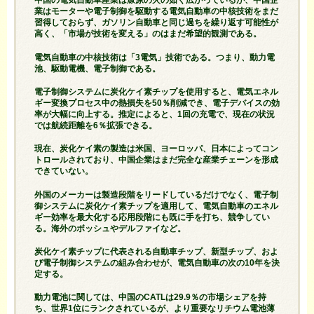
中国の電気自動車産業は燎原の火の如く広がっているが、中国企
業はモーターや電子制御を駆動する電気自動車の中核技術をまだ
習得しておらず、ガソリン自動車と同じ過ちを繰り返す可能性が
高く、「市場が技術を変える」のはまだ希望的観測である。
電気自動車の中核技術は「3電気」技術である。つまり、動力電
池、駆動電機、電子制御である。
電子制御システムに炭化ケイ素チップを使用すると、電気エネル
ギー変換プロセス中の熱損失を50％削減でき、電子デバイスの効
率が大幅に向上する。推定によると、1回の充電で、現在の状況
では航続距離を6％拡張できる。
現在、炭化ケイ素の製造は米国、ヨーロッパ、日本によってコン
トロールされており、中国企業はまだ完全な産業チェーンを形成
できていない。
外国のメーカーは製造段階をリードしているだけでなく、電子制
御システムに炭化ケイ素チップを適用して、電気自動車のエネル
ギー効率を最大化する応用段階にも既に手を打ち、競争してい
る。海外のボッシュやデルファイなど。
炭化ケイ素チップに代表される自動車チップ、新型チップ、およ
び電子制御システムの組み合わせが、電気自動車の次の10年を決
定する。
動力電池に関しては、中国のCATLは29.9％の市場シェアを持
ち、世界1位にランクされているが、より重要なリチウム電池薄