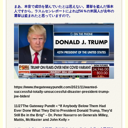
まあ、本音で成功を望んでいたとは思えない。選挙を盗んだ張本
人ですから。ラスムセンレポートによれば56％の米国人が去年の
選挙は盗まれたと思っていますので。
https://www.thegatewaypundit.com/2021/11/wanted-
successful-totally-unsuccessful-disaster-president-trump-
joe-biden/
11/27The Gateway Pundit＜“If Anybody Below Them Had
Ever Done What They Did to President Donald Trump, They’d
Still Be in the Brig” – Dr. Peter Navarro on Generals Milley,
Mattis, McMaster and John Kelly＞