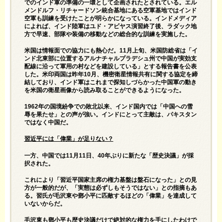
でのインド軍の準備の一環として企画されたとされている。エル
メンドルフ・リチャードソン統合基地にある空軍基地ではインド
空軍も訓練を受けたことが明らかになっている。インドメディア
によれば、インド陸軍はユド・アビヤス演習終了後、ラダック地
方で早速、部隊や装備の移動などの総合的な訓練を実施した。
米国は情報面での協力にも熱心だ。11月上旬、米国防総省は「イ
ンド北東部に位置するアルナチャルプラデシュ州で中国が実効支
配線に沿って軍用の村などを建設している」とする報告書を公表
した。米印両国は昨年10月、機密衛星情報共有に関する協定を締
結しており、インド軍はこれまで探知しづらかった中国軍の動き
を米国の衛星画像から読み取ることができるようになった。
1962年の国境紛争での敗北以来、インド国内では「中国への雪
辱を果たせ」との声が強い。インドにとって主敵は、パキスタン
ではなく中国だ。
習近平には「偉業」が足りない？
一方、中国では11月11日、40年ぶりに新たな「歴史決議」が採
択された。
これにより「習近平国家主席の権力基盤は盤石になった」との見
方が一般的だが、「実態は必ずしもそうではない」との指摘もあ
る。習氏が毛沢東や鄧小平に匹敵するほどの「偉業」を達成して
いないからだ。
毛沢東も鄧小平も歴史決議だけで絶対的な権力を手にしたわけで