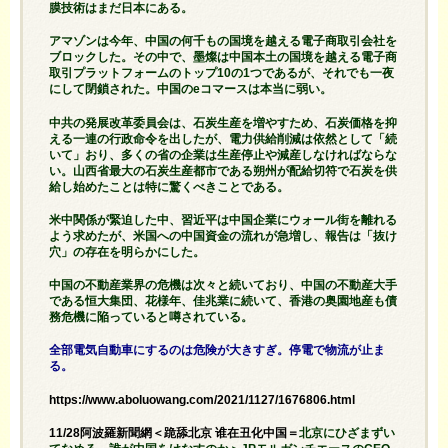
膜技術はまだ日本にある。
アマゾンは今年、中国の何千もの国境を越える電子商取引会社を
ブロックした。その中で、墨燦は中国本土の国境を越える電子商
取引プラットフォームのトップ10の1つであるが、それでも一夜
にして閉鎖された。中国のeコマースは本当に弱い。
中共の発展改革委員会は、石炭生産を増やすため、石炭価格を抑
える一連の行政命令を出したが、電力供給削減は依然として「続
いて」おり、多くの省の企業は生産停止や減産しなければならな
い。山西省最大の石炭生産都市である朔州が配給切符で石炭を供
給し始めたことは特に驚くべきことである。
米中関係が緊迫した中、習近平は中国企業にウォール街を離れる
よう求めたが、米国への中国資金の流れが急増し、報告は「抜け
穴」の存在を明らかにした。
中国の不動産業界の危機は次々と続いており、中国の不動産大手
である恒大集団、花様年、佳兆業に続いて、香港の奥園地産も債
務危機に陥っていると噂されている。
全部電気自動車にするのは危険が大きすぎ。停電で物流が止ま
る。
https://www.aboluowang.com/2021/1127/1676806.html
11/28阿波羅新聞網＜跪舔北京 谁在丑化中国＝
北京にひざまずい