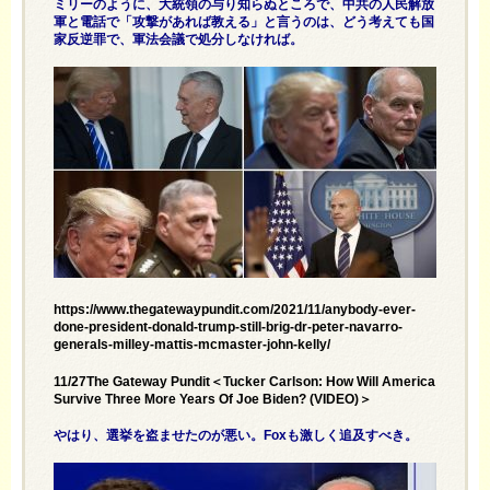
ミリーのように、大統領の与り知らぬところで、中共の人民解放
軍と電話で「攻撃があれば教える」と言うのは、どう考えても国
家反逆罪で、軍法会議で処分しなければ。
https://www.thegatewaypundit.com/2021/11/anybody-ever-
done-president-donald-trump-still-brig-dr-peter-navarro-
generals-milley-mattis-mcmaster-john-kelly/
11/27The Gateway Pundit＜Tucker Carlson: How Will America
Survive Three More Years Of Joe Biden? (VIDEO)＞
やはり、選挙を盗ませたのが悪い。Foxも激しく追及すべき。