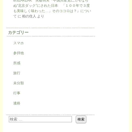
8/3ZAKZAK 矢板明夫『中国共産党にカモなら
ぬ“北京ダック”にされた日本 「１００年で３度
も美味しく味わった…」そのココロは？』につい
て
に
柏の住人
より
カテゴリー
スマホ
参拝他
所感
旅行
未分類
行事
連絡