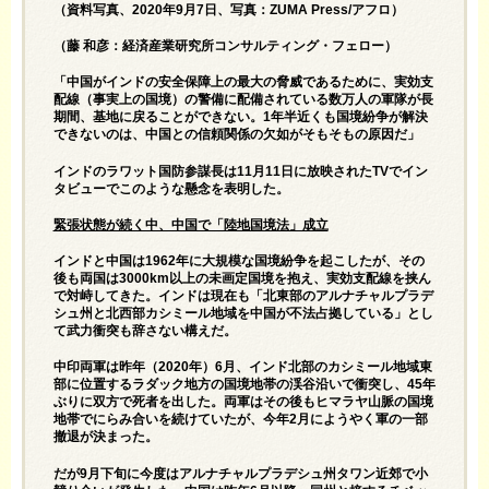
（資料写真、2020年9月7日、写真：ZUMA Press/アフロ）
（藤 和彦：経済産業研究所コンサルティング・フェロー）
「中国がインドの安全保障上の最大の脅威であるために、実効支
配線（事実上の国境）の警備に配備されている数万人の軍隊が長
期間、基地に戻ることができない。1年半近くも国境紛争が解決
できないのは、中国との信頼関係の欠如がそもそもの原因だ」
インドのラワット国防参謀長は11月11日に放映されたTVでイン
タビューでこのような懸念を表明した。
緊張状態が続く中、中国で「陸地国境法」成立
インドと中国は1962年に大規模な国境紛争を起こしたが、その
後も両国は3000km以上の未画定国境を抱え、実効支配線を挟ん
で対峙してきた。インドは現在も「北東部のアルナチャルプラデ
シュ州と北西部カシミール地域を中国が不法占拠している」とし
て武力衝突も辞さない構えだ。
中印両軍は昨年（2020年）6月、インド北部のカシミール地域東
部に位置するラダック地方の国境地帯の渓谷沿いで衝突し、45年
ぶりに双方で死者を出した。両軍はその後もヒマラヤ山脈の国境
地帯でにらみ合いを続けていたが、今年2月にようやく軍の一部
撤退が決まった。
だが9月下旬に今度はアルナチャルプラデシュ州タワン近郊で小