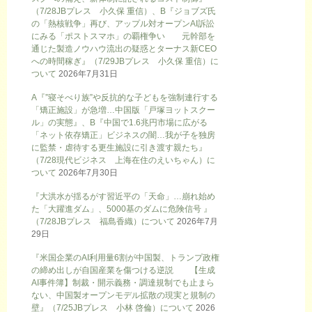
（7/28JBプレス 小久保 重信）、B『ジョブズ氏
の「熱核戦争」再び、アップル対オープンAI訴訟
にみる「ポストスマホ」の覇権争い 元幹部を
通じた製造ノウハウ流出の疑惑とターナス新CEO
への時間稼ぎ』（7/29JBプレス 小久保 重信）に
ついて
2026年7月31日
A『”寝そべり族”や反抗的な子どもを強制連行する
「矯正施設」が急増…中国版「戸塚ヨットスクー
ル」の実態』、B『中国で1.6兆円市場に広がる
「ネット依存矯正」ビジネスの闇…我が子を独房
に監禁・虐待する更生施設に引き渡す親たち』
（7/28現代ビジネス 上海在住のえいちゃん）に
ついて
2026年7月30日
『大洪水が揺るがす習近平の「天命」…崩れ始め
た「大躍進ダム」、5000基のダムに危険信号 』
（7/28JBプレス 福島香織）について
2026年7月
29日
『米国企業のAI利用量6割が中国製、トランプ政権
の締め出しが自国産業を傷つける逆説 【生成
AI事件簿】制裁・開示義務・調達規制でも止まら
ない、中国製オープンモデル拡散の現実と規制の
壁』（7/25JBプレス 小林 啓倫）について
2026