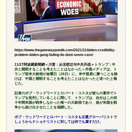
https://www.thegatewaypundit.com/2021/11/biden-credibility-
problem-biden-gang-failing-lie-dont-seem-care/
11/27阿波羅新聞網＜川普：从没想过与中共开战＝
トランプ：中
共と開戦することを考えたことはなかった＞外国メディアは、ト
ランプ前米大統領が金曜日（26日）に、米中貿易に勝つことを除
けば、中国と開戦することを考えたことはなかったと述べたと報
じた。
記者のボブ・ウッドワードとロバート・コスタが彼らの著作でト
ランプを批判していることに関して、トランプは、自分はこの何
十年間米国が戦争しなかった唯一の大統領であり、彼が米国を戦
争から抜け出させたことを強調した。
ボブ・ウッドワードとロバート・コスタも左翼グローバリストで
しょうからナショナリストに対しては何でも腐すだけ。