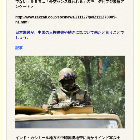
でない」９６％…「外交センス疑われる」の声 夕刊フジ緊急ア
ンケート＞
http://www.zakzak.co.jp/soc/news/211127/pol2111270005-
n1.html
日本国民が、中国の人権侵害や酷さに気づいて来たと言うことで
しょう。
記事
インド・カシミール地方の中印国境地帯に向かうインド軍兵士