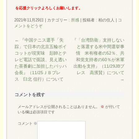
を応援クリックよろしくお願いします。
2021年11月29日
|
カテゴリー :
所感
|
投稿者 : 柏の住人
|
コ
メントをどうぞ
←
『中国テニス選手「失
『「台湾防衛」支持しない
踪」で日本の北京五輪ボイ
と落選する米中間選挙事
コットが現実味 彭帥とテ
情 米有権者の52％、共
レビ電話で面談、見え透い
和党支持者の60％が米軍
た茶番劇に加担したバッハ
出動を支持』（11/29JBプ
会長』（11/25ＪＢプレ
レス 高濱賛）について
ス 臼北 信行）について
→
コメントを残す
メールアドレスが公開されることはありません。
※
が付いて
いる欄は必須項目です
コメント
※