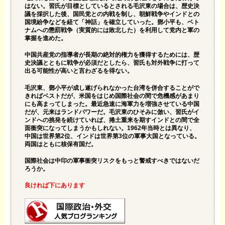
はない。習氏が目標としているとされる毛沢東の場合は、歴史決
議を採択した後、国民党との内戦を制し、朝鮮戦争やインドとの
国境紛争などを経て「神話」を確立していった。鄧小平も、ベト
ナムへの懲罰戦争（実質的には敗北した）を利用して党内と軍の
掌握を進めた。
中国共産党の指導者が長期の絶対的権力を獲得するためには、歴
史決議とともに戦争が必須だとしたら、習氏も対外戦争に打って
出る可能性が高いと言わざるを得ない。
毛沢東、鄧小平が成し遂げられなかった台湾を併合することがで
きればベストだが、米国をはじめ国際社会の間で危機感があまり
にも高まってしまった。最近急速に海軍力を増強させている中国
だが、元来はランドパワーだ。毛沢東のひそみに倣い、習氏がイ
ンドへの挑発を続けていれば、捲土重来を期すインドとの間で全
面衝突になってしまうかもしれない。1962年当時とは異なり、
中国は世界第2位、インドは世界第3位の軍事大国となっている。
両国はともに核保有国だ。
国際社会は中印の軍事衝突リスクをもっと警戒すべきではないだ
ろうか。
良ければ下にあります