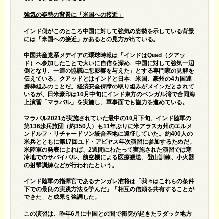
強気の姿勢の背景に「米国への接近」
インド側がこのところ中国に対して強気の姿勢を示している背景
には「米国への接近」があるとの見方が出ている。
中国共産党系メデイアの環球時報は「インドはQuad（クアッ
ド）へ参加したことで大いに自信を深め、中国に対して強気一辺
倒となり、一連の協議に悪影響を与えた」とする専門家の見解を
伝えている。クアッドとはインドと日本、米国、豪州の4カ国連
携枠組みのことだ。経済安全保障の取り組みがメインだとされて
いるが、日米豪印は10月中旬にインド東方のベンガル湾で合同海
上演習「マラバル」を実施し、軍事面でも協力を進めている。
マラバル2021が実施されていた最中の10月下旬、インド陸軍の
第136歩兵旅団（約350人）も11年ぶりに米アラスカ州のエルメ
ンドルフ・リチャードソン統合基地に遠征していた。約400人の
米兵とともに第17回ユド・アビヤス年次演習に参加するためだ。
米陸軍の発表によれば、2週間にわたって実施された演習では寒
冷地でのサバイバル、航空機による医療搬送、登山訓練、小火器
の射撃訓練などが行われたという。
インド陸軍の指揮官であるナンガレ准将は「我々はこれらの条件
下での最良の実践方法を学んだ」「相互の信頼を共有することが
できた」と成果を強調した。
この演習は、昨年6月に中国との間で衝突が起きたラダック地方