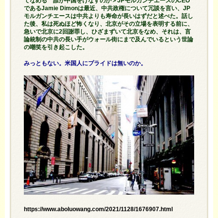
てなめる 誰が中国をけなすのか＞JPモルガンチエースのCEO
であるJamie Dimonは最近、中共政権について冗談を言い、JP
モルガンチエースは中共よりも寿命が長いはずだと述べた。話し
た後、私は死ぬほど怖くなり、北京がその立場を表明する前に、
急いで北京に2回謝罪し、ひざまずいて北京をなめ、それは、言
論統制の中共の長い手がウォール街にまで及んでいるという世論
の嘲笑を引き起こした。
みっともない。米国人にプライドは無いのか。
https://www.aboluowang.com/2021/1128/1676907.html