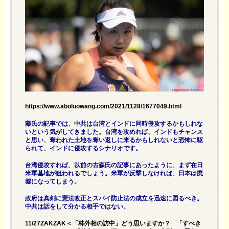
https://www.aboluowang.com/2021/1128/1677049.html
藤氏の記事では、中共は台湾とインドに同時侵攻するかもしれな
いという気がしてきました。台湾を攻めれば、インドもチャンス
と思い、奪われた土地を奪い返しに来るかもしれないと恐怖に駆
られて、インドに侵攻するシナリオです。
台湾侵攻すれば、以前の古森氏の記事にあったように、まず在日
米軍基地が狙われるでしょう。米軍が反撃しなければ、日本は廃
墟になってしまう。
政府は真剣に憲法改正とスパイ防止法の成立を迅速に図るべき。
中共は話をして分かる相手ではない。
11/27ZAKZAK＜「林外相の訪中」どう思いますか？ 「すべき