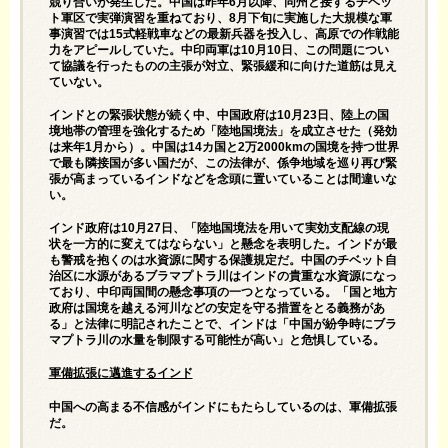
競り合いが発生した。中国は昨年6月以降、同州と接するチベッ
ト軍区で実弾演習を重ねており、8月下旬に実施した大規模な軍
事演習では15式軽戦車などの最新兵器を投入し、高原での作戦能
力をアピールしていた。中印両軍は10月10日、この問題につい
て協議を行ったものの主張が対立、緊張緩和に向けた道筋は見え
ていない。
インドとの緊張状態が続く中、中国政府は10月23日、陸上の国
境地帯の管理を強化するため「陸地国境法」を成立させた（発効
は来年1月から）。中国は14カ国と2万2000kmの国境を持つ世界
で最も隣接国が多い国だが、この法律が、係争地域を巡り再び緊
張が高まっているインドなどを念頭に置いていることは間違いな
い。
インド政府は10月27日、「陸地国境法を用いて実効支配線の現
状を一方的に変えてはならない」と懸念を表明した。インドが最
も警戒を抱くのは水資源に関する保護規定だ。中国のチベット自
治区に水源があるブラマプトラ川はインドの貴重な水資源になっ
ており、中印両国間の懸念事項の一つとなっている。「国と地方
政府は国境を越える河川などの安定を守る措置をとる義務があ
る」と法律に明記されたことで、インドは「中国が紛争時にブラ
マプトラ川の水量を制限する可能性が高い」と危惧している。
軍備拡張に邁進するインド
中国への高まる不信感がインドにもたらしているのは、軍備拡張
だ。