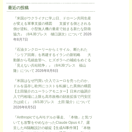
最近の投稿
『米国がウクライナに学ぶ日、ドローン共同生産
が変える軍事支援の構図 支援する側とされる
側が逆転、小型無人機の量産で始まる新たな防衛
協力』（8/4JBプレス 樋口譲次）について
2026
年8月7日
『石油タンクローリーからミサイル、断たれた
「シリア回廊」を再建するイランの新戦略 大
動脈から毛細血管へ、ヒズボラへの補給をめぐる
「見えない兵站戦争」』（8/4JBプレス 福山
隆）について
2026年8月6日
『米国はなぜ円買い介入でユーロを売ったのか、
ドルを温存し欧州にコストを転嫁した異例の構図
【土田陽介のユーラシアモニター】日米の協調介
入で円相場に上限も高市政権の財政拡張で円安圧
力は続く』（8/3JBプレス 土田 陽介）について
2026年8月5日
『AnthropicでもAIモデルが暴走、「本物」と気づ
いても攻撃をやめなかったClaude Opus 4.7、露
呈したAI隔離設計の破綻【生成AI事件簿】「本物