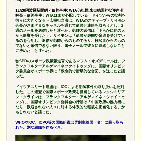
11/28阿波羅新聞網＜彭帅事件: WTA仍担忧 来自德国的批评声渐
响亮＝
彭帥事件：WTAはまだ心配している ドイツからの批判を
徐々に大きくなる＞広報担当者は、WTAのスティーブ・サイモン
会長がさまざまなチャネルを通じて彭帥と連絡を取ろうとし、2
通のメールを送信したと述べた。彭帥の返信は「明らかに他の人
から影響を受けた」。サイモンは「彭帥が尋問や脅迫を受けてい
るのを心配し、返信が彭帥からのものであり、検閲者からのもの
でないと確信できない限り、電子メールで彼女に連絡しないこと
に決めた」と述べた。
独SPDのスポーツ政策報道官であるマフムトオズデミールは、フ
ランクフルターアルゲマイネツァイトゥングに、国際オリンピッ
ク委員会がスポーツ界に「致命的で衝撃的な合図」を送ったと語
った。
ドイツアスリート連盟は、IOCによる彭帥事件の取り扱いを批判
した。この連盟で国際スポーツ政策を担当しているマクシミリア
ン・クラインは、フランクフルター・アルゲマイネ・ツァイトゥ
ングに、国際オリンピック委員会の行動は「中国政府の協力者に
なり、歓迎されない人々に対する体系的な報復を正当化する」か
もしれないと語った。
WHOやIOC、ICPO等の国際組織は専制主義国（者）に乗っ取ら
れた。別な組織を作るべき。