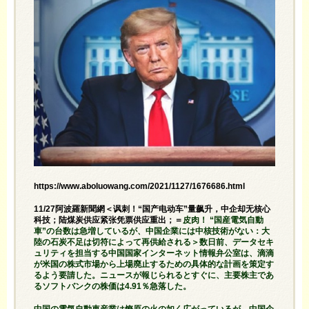
https://www.aboluowang.com/2021/1127/1676686.html
11/27阿波羅新聞網＜讽刺！“国产电动车”量飙升，中企却无核心
科技；陆煤炭供应紧张凭票供应重出；＝
皮肉！ “国産電気自動
車”の台数は急増しているが、中国企業には中核技術がない：大
陸の石炭不足は切符によって再供給される＞数日前、データセキ
ュリティを担当する中国国家インターネット情報弁公室は、滴滴
が米国の株式市場から上場廃止するための具体的な計画を策定す
るよう要請した。ニュースが報じられるとすぐに、主要株主であ
るソフトバンクの株価は4.91％急落した。