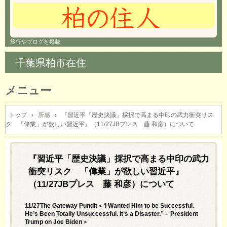
旅行やブログを掲載
千葉県柏市在住
メニュー
コ
ン
トップ
›
所感
›
『習近平「歴史決議」採択で高まる中印の武力衝突リス
ク 「偉業」が欲しい習近平』（11/27JBプレス 藤 和彦）について
テ
ン
ツ
へ
『習近平「歴史決議」採択で高まる中印の武力
ス
衝突リスク 「偉業」が欲しい習近平』
キ
（11/27JBプレス 藤 和彦）について
ッ
プ
11/27The Gateway Pundit＜‘I Wanted Him to be Successful.
He’s Been Totally Unsuccessful. It’s a Disaster.” – President
Trump on Joe Biden＞