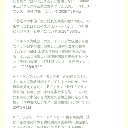
だと気づけばAIは止まる」は通用しない、Claude
不正アクセスが企業に突きつけた現実』（7/31JB
プレス 小林 啓倫）について
2026年8月4日
『習近平の中国「実は隠れ失業者の数3.2億人」の
衝撃【これはもはや大恐慌レベルだ】』（7/31現
代ビジネス 石平）について
2026年8月3日
『ホルムズ海峡は二の次、トランプ大統領が目論
むイラン戦争の出口戦略と11月中間選挙の勝算
【StraightTalk】上智大学教授・前嶋和弘氏が語
る、ホルムズ海峡より核濃縮問題を優先するトラ
ンプ政権の論理』（7/31JBプレス 長野 光）につ
いて
2026年8月2日
A『トランプはなぜ「素人同然」の戦略ミスをし
てホルムズ海峡封鎖を招いてしまったのか…その
原因が見えてきた』、B『トランプ政権「イラン
戦争出口戦略」はいずれも実行不可能……その先
にあるのは中国が台湾海峡で冒険主義に走る可能
性』（7/30現代ビジネス 渡部恒雄）について
20
26年8月1日
A『アップル、ブロードコムと300億ドル契約 法
的不確実性の排除と供給網の米国回帰へ 政治的リ
スクへの備え、新体制に託されるコスト制御』