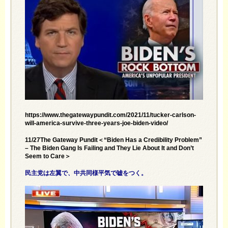
https://www.thegatewaypundit.com/2021/11/tucker-carlson-
will-america-survive-three-years-joe-biden-video/
11/27The Gateway Pundit＜“Biden Has a Credibility Problem”
– The Biden Gang Is Failing and They Lie About It and Don’t
Seem to Care＞
民主党は左翼で、中共同様平気で嘘をつく。