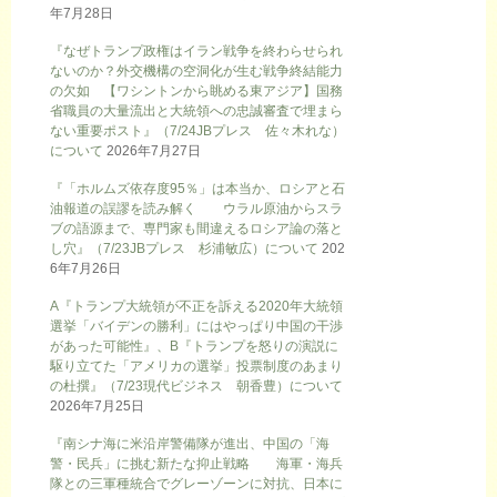
年7月28日
『なぜトランプ政権はイラン戦争を終わらせられ
ないのか？外交機構の空洞化が生む戦争終結能力
の欠如 【ワシントンから眺める東アジア】国務
省職員の大量流出と大統領への忠誠審査で埋まら
ない重要ポスト』（7/24JBプレス 佐々木れな）
について
2026年7月27日
『「ホルムズ依存度95％」は本当か、ロシアと石
油報道の誤謬を読み解く ウラル原油からスラ
ブの語源まで、専門家も間違えるロシア論の落と
し穴』（7/23JBプレス 杉浦敏広）について
202
6年7月26日
A『トランプ大統領が不正を訴える2020年大統領
選挙「バイデンの勝利」にはやっぱり中国の干渉
があった可能性』、B『トランプを怒りの演説に
駆り立てた「アメリカの選挙」投票制度のあまり
の杜撰』（7/23現代ビジネス 朝香豊）について
2026年7月25日
『南シナ海に米沿岸警備隊が進出、中国の「海
警・民兵」に挑む新たな抑止戦略 海軍・海兵
隊との三軍種統合でグレーゾーンに対抗、日本に