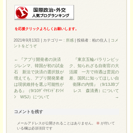
を応援クリックよろしくお願いします。
2021年9月13日
|
カテゴリー :
所感
|
投稿者 : 柏の住人
|
コメ
ントをどうぞ
←
『アプリ開発者の決済
『東京五輪パラリンピッ
ジレンマ、韓国が初の試金
ク、知られざる自衛官の大
石 新法で決済の選択肢が
活躍 一方で待遇は雲泥の
増えても、アプリ開発業者
差、国民に知ってほしい自
は現状維持を選ぶ可能性が
衛隊の内情』（9/13JBプ
ある』（9/10ﾀﾞｲﾔﾓﾝﾄﾞｵﾝﾗｲ
レス 森清勇）について
ﾝ WSJ）について
→
コメントを残す
メールアドレスが公開されることはありません。
※
が付いて
いる欄は必須項目です