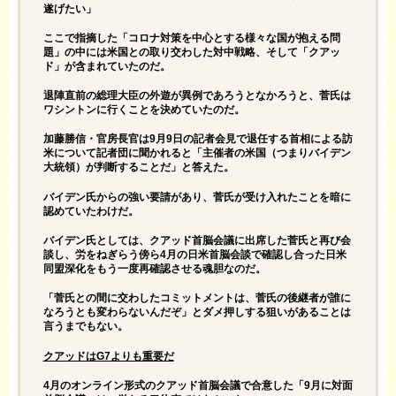
遂げたい」
ここで指摘した「コロナ対策を中心とする様々な国が抱える問
題」の中には米国との取り交わした対中戦略、そして「クアッ
ド」が含まれていたのだ。
退陣直前の総理大臣の外遊が異例であろうとなかろうと、菅氏は
ワシントンに行くことを決めていたのだ。
加藤勝信・官房長官は9月9日の記者会見で退任する首相による訪
米について記者団に聞かれると「主催者の米国（つまりバイデン
大統領）が判断することだ」と答えた。
バイデン氏からの強い要請があり、菅氏が受け入れたことを暗に
認めていたわけだ。
バイデン氏としては、クアッド首脳会議に出席した菅氏と再び会
談し、労をねぎらう傍ら4月の日米首脳会談で確認し合った日米
同盟深化をもう一度再確認させる魂胆なのだ。
「菅氏との間に交わしたコミットメントは、菅氏の後継者が誰に
なろうとも変わらないんだぞ」とダメ押しする狙いがあることは
言うまでもない。
クアッドはG7よりも重要だ
4月のオンライン形式のクアッド首脳会議で合意した「9月に対面