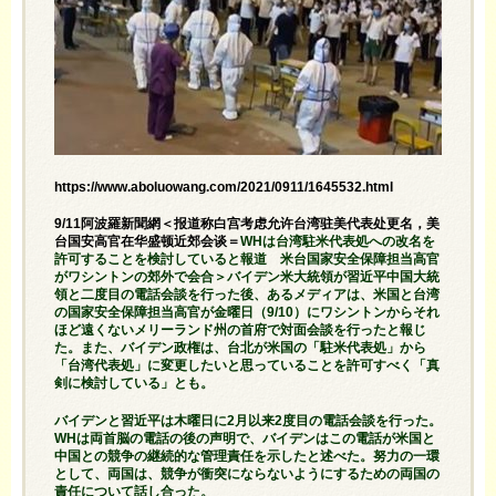
https://www.aboluowang.com/2021/0911/1645532.html
9/11阿波羅新聞網＜报道称白宫考虑允许台湾驻美代表处更名，美
台国安高官在华盛顿近郊会谈＝
WHは台湾駐米代表処への改名を
許可することを検討していると報道 米台国家安全保障担当高官
がワシントンの郊外で会合＞バイデン米大統領が習近平中国大統
領と二度目の電話会談を行った後、あるメディアは、米国と台湾
の国家安全保障担当高官が金曜日（9/10）にワシントンからそれ
ほど遠くないメリーランド州の首府で対面会談を行ったと報じ
た。また、バイデン政権は、台北が米国の「駐米代表処」から
「台湾代表処」に変更したいと思っていることを許可すべく「真
剣に検討している」とも。
バイデンと習近平は木曜日に2月以来2度目の電話会談を行った。
WHは両首脳の電話の後の声明で、バイデンはこの電話が米国と
中国との競争の継続的な管理責任を示したと述べた。努力の一環
として、両国は、競争が衝突にならないようにするための両国の
責任について話し合った。