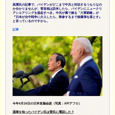
高濱氏の記事で、バイデンがどこまで中共と対抗するつもりなの
か分かりませんが、菅首相は訪米したら、バイデンにニュークリ
アシエアリングを提起すべき。中共が裏で操る「六軍韜略」が
『日本が台中戦争に介入したら、降参するまで核爆弾を落とす』
と言っているのですから。
記事
今年4月16日の日米首脳会談（写真：AP/アフロ）
退陣を知ったバイデン氏は菅氏に電話した？