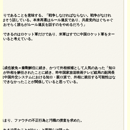
もりであることを意味する。「戦争しなければならない。戦争がなけれ
達はそう話している。本来再選はルール違反であり、共産党内はぐちゃぐ
、おそらく誰もがルール違反を話すのをやめるだろう」
争できるのはロケット軍だけであり、米軍はすでに中国ロケット軍をター
ていると考えている。
派”乐玉成也被免＝秦剛解任に続き、かつて外相候補として人気のあった「知ロ
員が外相を解任されたことに続き、昨年国家放送映画テレビ総局の副局長
成は中国外交システムにおける知ロ・親ロ派で、外相に就任する可能性はな
握できなかったことが関係していると思っている。
に集まり、ファウチの不正行為と汚職の捜査を求めた。