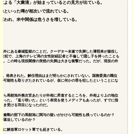
による「大粛清」が始まっているとの見方が出ている。
べといった噂が相次いで流れている。
言われ、米中関係は危うさを増している。
郊外にある秦城監獄のことだ。クーデター未遂で失脚した薄熙来が服役し
件の主犯で、上海のテレビ局の女性財経記者と不倫して隠し子を持ったことも
た。この時も現役閣僚の突然の失脚は大きな衝撃だった。だが、現役の外
され、発表された。解任理由はまだ明らかにされていない。国務委員の職位
の可能性も取りざたされているが、仮に何かの罪を犯したということにな
なら馬朝旭外務次官あたりが外相に昇進するところを、外相より上の地位
なった。「返り咲いた」という表現を使うメディアもあったが、すでに指
引き受ける羽目になったのだ。
も、秦剛の部下の馬朝旭に関与の疑いがかけら可能性も残っているのか？
が逼迫しているのか？
期に解放軍ロケット軍でも起きている。