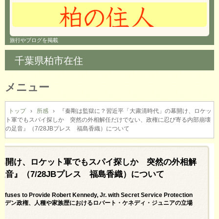
旅行やブログを掲載
千葉県柏市在住
メニュー
コ
ン
トップ
›
所感
›
『秦剛は監獄に？習近平「大粛清時代」の幕開け、ロケッ
ト軍でもスパイ探しか 突然の外相解任だけでない、政権に忍び寄る内部崩壊
テ
の足音』（7/28JBプレス 福島香織）について
ン
ツ
へ
幕開け、ロケット軍でもスパイ探しか 突然の外相解
ス
キ
音』（7/28JBプレス 福島香織）について
ッ
プ
fuses to Provide Robert Kennedy, Jr. with Secret Service Protection
 History＝速報：バイデン政権、人種や家族歴におけるロバート・ケネディ・ジュニアの立場