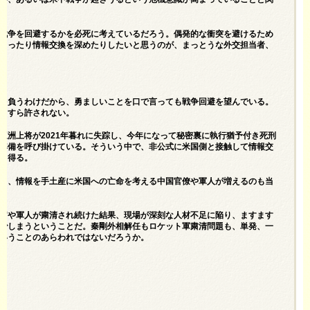
戦争を回避するかを必死に考えているだろう。偶発的な衝突を避けるため
とったり情報交換を深めたりしたいと思うのが、まっとうな外交担当者、
を負うわけだから、勇ましいことを口で言っても戦争回避を望んでいる。
とすら許されない。
亜洲上将が2021年暮れに失踪し、今年になって秘密裏に執行猶予付き死刑
準備を呼び掛けている。そういう中で、非公式に米国側と接触して情報交
り得る。
て、情報を手土産に米国への亡命を考える中国官僚や軍人が増えるのも当
官や軍人が粛清され続けた結果、現場が深刻な人材不足に陥り、ますます
でしまうということだ。秦剛外相解任もロケット軍粛清問題も、単発、一
いうことのあらわれではないだろうか。