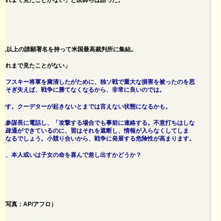
これまで見たことがない」と医師らは語った。
万人以上の請願署名を持って米国最高裁判所に集結。
これまで見たことがない」
ェフスキー将軍を粛清したがために、独ソ戦で重大な損害を被ったのを思
こそぎ失えば、戦争に勝てなくなるから、非常に良いのでは。
です。クーデターが起きないとまでは言えない状態になるかも。
成参謀長に電話し、「攻撃する場合でも事前に連絡する。不意打ちはしな
思疎通ができているのに、習はそれを遮断し、情報が入らなくしてしま
くなるでしょう。小競り合いから、戦争に発展する危険性が高まります。
に、本人或いは子女の命を喜んで差し出すかどうか？
写真：AP/アフロ）