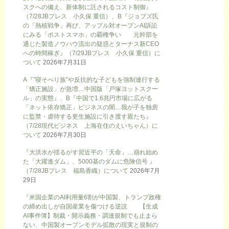
スクへの備え、新体制に託されるコスト制御』
（7/28JBプレス 小久保 重信）、B『ジョブズ氏
の「熱核戦争」再び、アップル対オープンAI訴訟
にみる「ポストスマホ」の覇権争い 元幹部を
通じた製造ノウハウ流出の疑惑とターナス新CEO
への時間稼ぎ』（7/29JBプレス 小久保 重信）に
ついて
2026年7月31日
A『”寝そべり族”や反抗的な子どもを強制連行する
「矯正施設」が急増…中国版「戸塚ヨットスクー
ル」の実態』、B『中国で1.6兆円市場に広がる
「ネット依存矯正」ビジネスの闇…我が子を独房
に監禁・虐待する更生施設に引き渡す親たち』
（7/28現代ビジネス 上海在住のえいちゃん）に
ついて
2026年7月30日
『大洪水が揺るがす習近平の「天命」…崩れ始め
た「大躍進ダム」、5000基のダムに危険信号 』
（7/28JBプレス 福島香織）について
2026年7月
29日
『米国企業のAI利用量6割が中国製、トランプ政権
の締め出しが自国産業を傷つける逆説 【生成
AI事件簿】制裁・開示義務・調達規制でも止まら
ない、中国製オープンモデル拡散の現実と規制の