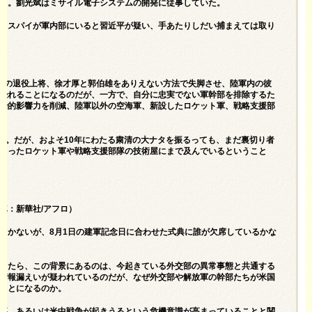
る。劉光斌はミサイル電子システムの開発に従事していた。
、スパイが軍内部にいると習近平が疑い、手あたりしだい捕まえては取り
人の退役上将、徐才厚と郭伯雄をありえない方法で失脚させ、陸軍内の彼
恐れることになるのだが、一方で、自分に忠実でない軍幹部を排除するた
治的影響力を削減、陸軍以外の空海軍、新設したロケット軍、戦略支援部
た。だが、およそ10年にわたる粛清の大ナタを振るっても、まだ裏切り者
くったロケット軍や戦略支援部隊の技術屋にまで及んでいるということ
真：新華社/アフロ）
しかないが、8月1日の建軍記念日に合わせた式典に誰が欠席しているかな
したら、この背景にあるのは、今起きている外交部の異常事態と共通する
情報漏えいが疑われているのだが、なぜ外交部や解放軍の幹部たちが米国
ことになるのか。
事、あるいは米中戦争が起きうるという危機意識が高まっていることと関