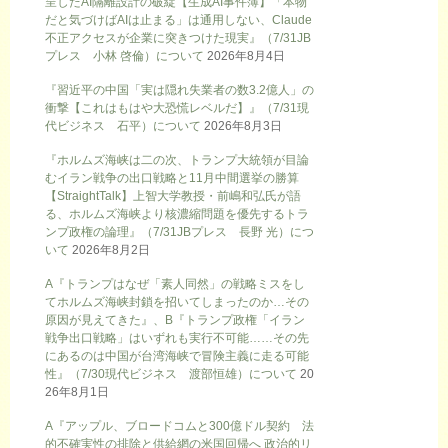
呈したAI隔離設計の破綻【生成AI事件簿】「本物
だと気づけばAIは止まる」は通用しない、Claude
不正アクセスが企業に突きつけた現実』（7/31JB
プレス 小林 啓倫）について
2026年8月4日
『習近平の中国「実は隠れ失業者の数3.2億人」の
衝撃【これはもはや大恐慌レベルだ】』（7/31現
代ビジネス 石平）について
2026年8月3日
『ホルムズ海峡は二の次、トランプ大統領が目論
むイラン戦争の出口戦略と11月中間選挙の勝算
【StraightTalk】上智大学教授・前嶋和弘氏が語
る、ホルムズ海峡より核濃縮問題を優先するトラ
ンプ政権の論理』（7/31JBプレス 長野 光）につ
いて
2026年8月2日
A『トランプはなぜ「素人同然」の戦略ミスをし
てホルムズ海峡封鎖を招いてしまったのか…その
原因が見えてきた』、B『トランプ政権「イラン
戦争出口戦略」はいずれも実行不可能……その先
にあるのは中国が台湾海峡で冒険主義に走る可能
性』（7/30現代ビジネス 渡部恒雄）について
20
26年8月1日
A『アップル、ブロードコムと300億ドル契約 法
的不確実性の排除と供給網の米国回帰へ 政治的リ