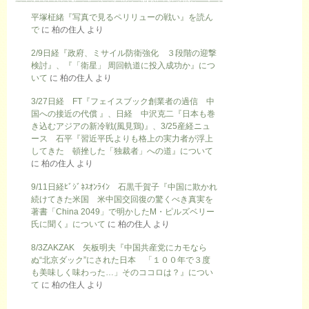
平塚柾緒『写真で見るペリリューの戦い』を読ん
で
に
柏の住人
より
2/9日経『政府、ミサイル防衛強化 ３段階の迎撃
検討』、『「衛星」 周回軌道に投入成功か』につ
いて
に
柏の住人
より
3/27日経 FT『フェイスブック創業者の過信 中
国への接近の代償 』、日経 中沢克二『日本も巻
き込むアジアの新冷戦(風見鶏)』、3/25産経ニュ
ース 石平『習近平氏よりも格上の実力者が浮上
してきた 頓挫した「独裁者」への道』について
に
柏の住人
より
9/11日経ﾋﾞｼﾞﾈｽｵﾝﾗｲﾝ 石黒千賀子『中国に欺かれ
続けてきた米国 米中国交回復の驚くべき真実を
著書「China 2049」で明かしたM・ピルズベリー
氏に聞く』について
に
柏の住人
より
8/3ZAKZAK 矢板明夫『中国共産党にカモなら
ぬ“北京ダック”にされた日本 「１００年で３度
も美味しく味わった…」そのココロは？』につい
て
に
柏の住人
より