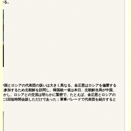
ている。
斯＝中国とロシアの代表団の扱いは大きく異なる、金正恩はロシアを偏愛する
動に参加するため北朝鮮を訪問し、韓国統一省は本日、北朝鮮当局が中国、
しかし、ロシアとの交流は明らかに緊密で、たとえば、金正恩とロシアの
前に1回短時間会談しただけであった；軍事パレードで代表団を紹介すると