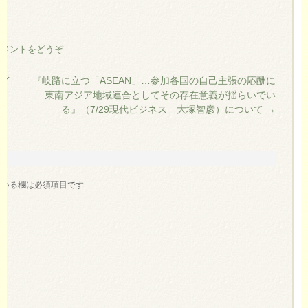
コメントをどうぞ
バイ
『岐路に立つ「ASEAN」…参加各国の自己主張の応酬に
東南アジア地域連合としてその存在意義が揺らいでい
賛）
る』（7/29現代ビジネス 大塚智彦）について
→
ている欄は必須項目です