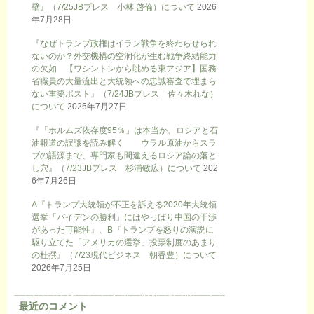
壁』（7/25JBプレス 小林 啓倫）について
2026
年7月28日
『なぜトランプ政権はイラン戦争を終わらせられ
ないのか？外交機構の空洞化が生む戦争終結能力
の欠如 【ワシントンから眺める東アジア】国務
省職員の大量流出と大統領への忠誠審査で埋まら
ない重要ポスト』（7/24JBプレス 佐々木れな）
について
2026年7月27日
『「ホルムズ依存度95％」は本当か、ロシアと石
油報道の誤謬を読み解く ウラル原油からスラ
ブの語源まで、専門家も間違えるロシア論の落と
し穴』（7/23JBプレス 杉浦敏広）について
202
6年7月26日
A『トランプ大統領が不正を訴える2020年大統領
選挙「バイデンの勝利」にはやっぱり中国の干渉
があった可能性』、B『トランプを怒りの演説に
駆り立てた「アメリカの選挙」投票制度のあまり
の杜撰』（7/23現代ビジネス 朝香豊）について
2026年7月25日
最近のコメント