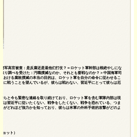
—火箭军高官被查：是反腐还是逼他们打仗？＝ロケット軍幹部は根絶やしにな
が取り調べを受けた：汚職撲滅なのか、それとも督戦なのか？＞中国海軍司
における腐敗撲滅の本当の目的は、ロケット軍を自分の命令に従わせるこ
らに戦うことを望んでいるが、彼らは戦わない、習近平にとって彼らは厄
僚らと今も緊密な連絡を取り続けており、ロケット軍を含む軍隊内部は現
軍は習近平に従いたくない、戦争をしたくない、戦争を恐れている、つま
力がどれほど強力かを知っており、彼らは米軍の外科手術的攻撃がどのよ
ンショット）