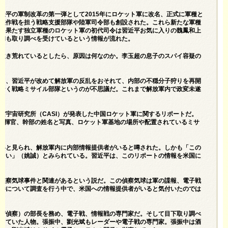
近平の軍制改革の第一弾として2015年にロケット軍に改名、正式に軍種と
諜作戦を担う戦略支援部隊や陸軍司令部も創設された。これら新たな軍種
を果たす独立軍種のロケット軍の初代司令は習近平お気に入りの魏鳳和上
和も取り調べを受けているという情報が流れた。
吹き荒れているとしたら、原因は何なのか。李玉超の息子のスパイ容疑の
て、習近平が改めて解放軍の反乱をおそれて、内部の不穏分子狩りを再開
なく戦略ミサイル部隊というのが不思議だ。これまで解放軍内で政変未遂
空宇宙研究所（CASI）が発表した中国ロケット軍に関するリポートだ。
や指揮官、幹部の姓名と写真、ロケット軍基地の場所や配置されているミサ
いと見られ、解放軍内に内部情報提供者がいると噂された。しかも「この
ない」（姚誠）とみられている。習近平は、このリポートの情報を米国に
。
偵察気球事件と関連があるという説だ。この偵察気球は軍の諜報、電子戦
件について調査を行う中で、米国への情報提供者がいると気付いたのでは
術偵察）の部長を務め、電子戦、情報戦の専門家だ。そして目下取り調べ
していた人物。張振中、劉光斌もレーダーや電子戦の専門家。張振中は酒