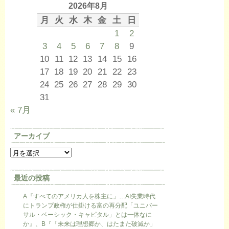
2026年8月
月
火
水
木
金
土
日
1
2
3
4
5
6
7
8
9
10
11
12
13
14
15
16
17
18
19
20
21
22
23
24
25
26
27
28
29
30
31
« 7月
アーカイブ
最近の投稿
A『すべてのアメリカ人を株主に」…AI失業時代
にトランプ政権が仕掛ける富の再分配「ユニバー
サル・ベーシック・キャピタル」とは一体なに
か』、B『「未来は理想郷か、はたまた破滅か」