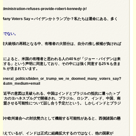
administration-refuses-provide-robert-kennedy-jr/
e Doomed, Many Voters Say＝バイデンかトランプか？私たちは運命にある、多く
容でない。
ンプ前大統領の再戦となる中、有権者の大部分は、自分の推し候補が負ければ
査によると、米国の有権者と思われる人の40％が「ジョー・バイデンは来
滅する」という声明に同意しており、その中には強く同意する25％も含ま
43% が含まれています。
ics/general_politics/biden_or_trump_we_re_doomed_many_voters_say?
act&utm_medium=email
制＝習近平の意図は見破られる、中国はインドとブラジルの抵抗に遭った＞ブ
アフリカのヨハネスブルグで開催され、ブラジル、ロシア、インド、中国、南
加盟させる可能性について話し合う予定だという。 しかしインドとブラジ
が米国や欧州連合への対抗勢力として機能する可能性があると、西側諸国の懸
いと考えているが、インドは正式に組織拡大するのではなく、他の国家が