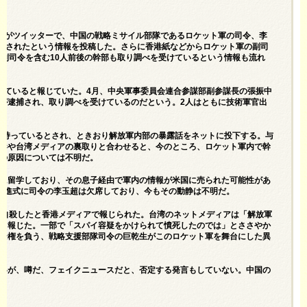
誠がツイッターで、中国の戦略ミサイル部隊であるロケット軍の司令、李
連行されたという情報を投稿した。さらに香港紙などからロケット軍の副司
の副司令を含む10人前後の幹部も取り調べを受けているという情報も流れ
っていると報じていた。4月、中央軍事委員会連合参謀部副参謀長の張振中
が逮捕され、取り調べを受けているのだという。2人はともに技術軍官出
脈を持っているとされ、ときおり解放軍内部の暴露話をネットに投下する。与
港や台湾メディアの裏取りと合わせると、今のところ、ロケット軍内で幹
の原因については不明だ。
に留学しており、その息子経由で軍内の情報が米国に売られた可能性があ
昇進式に司令の李玉超は欠席しており、今もその動静は不明だ。
て自殺したと香港メディアで報じられた。台湾のネットメディアは「解放軍
と報じた。一部で「スパイ容疑をかけられて憤死したのでは」とささやか
全権を負う、戦略支援部隊司令の巨乾生がこのロケット軍を舞台にした異
。
いが、噂だ、フェイクニュースだと、否定する発言もしていない。中国の