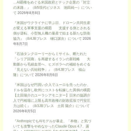
…AI覇権をめぐる米国政府とテック企業の「対立
の末路」』（8/5現代ビジネス 池田純一）につい
て
2026年8月8日
『米国がウクライナに学ぶ日、ドローン共同生産
が変える軍事支援の構図 支援する側とされる
側が逆転、小型無人機の量産で始まる新たな防衛
協力』（8/4JBプレス 樋口譲次）について
2026
年8月7日
『石油タンクローリーからミサイル、断たれた
「シリア回廊」を再建するイランの新戦略 大
動脈から毛細血管へ、ヒズボラへの補給をめぐる
「見えない兵站戦争」』（8/4JBプレス 福山
隆）について
2026年8月6日
『米国はなぜ円買い介入でユーロを売ったのか、
ドルを温存し欧州にコストを転嫁した異例の構図
【土田陽介のユーラシアモニター】日米の協調介
入で円相場に上限も高市政権の財政拡張で円安圧
力は続く』（8/3JBプレス 土田 陽介）について
2026年8月5日
『AnthropicでもAIモデルが暴走、「本物」と気づ
いても攻撃をやめなかったClaude Opus 4.7、露