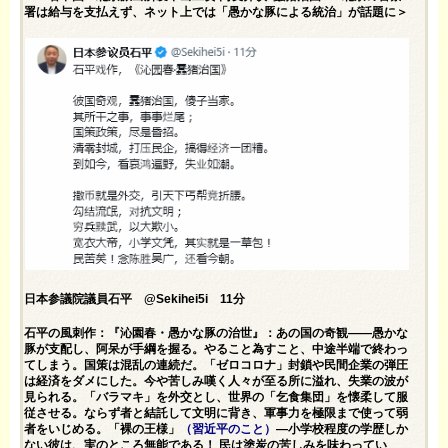
署は給与を支払えず、ネット上では「愚かな豚による統治」が話題に＞
日本参議院議員石平 @Sekihei5i 11分
石平の風刺作：『沁園春・愚かな豚の治世』：あの国の奇観――愚かな
豚が支配し、阿呆が手綱を握る。やること為すこと、中途半端で終わっ
てしまう。国策は混乱の連続だ。「ゼロコロナ」封鎖や民間企業の弾圧
は経済をダメにした。今や苦しみ嘆く人々が至る所に溢れ、失業の波が
見られる。「バラマキ」を外交とし、世界の「乞食集団」を懐柔して服
従させる。ならず者と結託して文明に背き、軍事力を極限まで使って弱
者をいじめる。「裸の王様」
（習近平のこと）
―小学校程度の学歴しか
ない彼は、実のところ無能である！ 民は塗炭の苦しみを味わってい