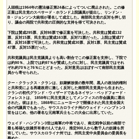
人頭税は1964年の
憲法修正第24条
によってついに廃止された。この修
正案は民主党のスペサード・ホランド上院議員が提出し、リンドン・
B・ジョンソン大統領が署名して成立した。南部民主党の反対を押し切
り、議会の両院で共和党の圧倒的な支持を得て可決された。
下院は賛成295票、反対86票で修正案を可決した。共和党は賛成132
票、反対15票、民主党は賛成163票、反対71票だった。上院は賛成77
票、反対16票で可決した。共和党は賛成30票、反対1票、民主党は賛成
47票、反対15票だった。
共和党議員は民主党議員よりも高い割合でこの修正案を支持し、下院で
は約90％、上院では約97％が賛成したのに対し、民主党議員ではそれ
ぞれ約70％と76％にとどまった。反対意見はほぼすべて
南部民主党議
員
から寄せられた。
クー・クラックス・クランは、奴隷解放後の数年間、黒人の政治的権利
と共和党による再建政府に激しく反対した南部民主党員から生まれた。
クランの初代グランド・ウィザードであるネイサン・ベッドフォード・
フォレストは、 1858年に民主党員として
メンフィスの市会議員
に選出
された。彼はまた、1868年にニューヨークで開催された民主党全国大
会の代議員でもあった。サウスカロライナ州のウェイド・ハンプトン3
世をはじめ、他の著名な元南軍兵士もこの大会に出席していた。
ウェイド・ハンプトン3世は南軍の中将であり、南北戦争以前の南部で
最も裕福な奴隷所有者の1人であり、推定900人から数千人の奴隷を所
有していた。サウスカロライナ州では、州民主党中央委員会の委員長を
務めた。