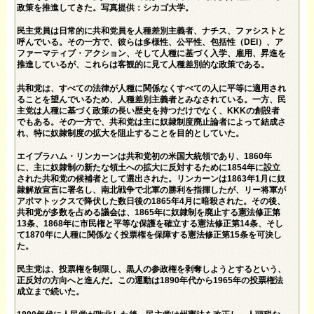
政策を推進してきた。写真提供：シカゴ大学。
民主党員は日常的に共和党員を人種差別主義者、ナチス、ファシストと
呼んでいる。その一方で、彼らは多様性、公平性、包括性（DEI）、ア
ファーマティブ・アクション、そして人種に基づく入学、雇用、昇進を
推進しているが、これらは客観的に見て人種差別的な政策である。
共和党は、すべての法律が人種に関係なくすべての人に平等に適用され
ることを望んでいるため、人種差別主義者とみなされている。一方、民
主党は人種に基づく政策の長い歴史を持つだけでなく、KKKの創設者
でもある。その一方で、共和党は主に奴隷制度廃止論者によって結成さ
れ、特に奴隷制度の拡大を阻止することを目的としていた。
エイブラハム・リンカーンは共和党初の米国大統領であり、1860年
に、主に
奴隷制の
新たな領土への拡大に反対するために1854年に設立
された共和党の候補者として選出された。リンカーンは1863年1月に奴
隷解放宣言に署名し、南北戦争で北軍の勝利を指揮したが、リー将軍が
アポマトックスで降伏した数日後の1865年4月に暗殺された。その後、
共和党が多数を占める議会は、1865年に奴隷制を廃止する憲法修正第
13条、1868年に市民権と平等な保護を確立する憲法修正第14条、そし
て1870年に人種に関係なく投票権を保障する憲法修正第15条を可決し
た。
民主党は、投票権を制限し、黒人の参政権を剥奪しようとするという、
正反対の方向へと進んだ。この運動は1890年代から1965年の投票権法
成立まで続いた。