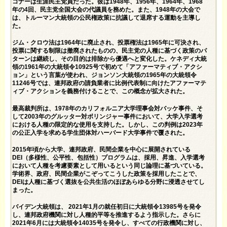
コナーは生涯民主党
員だった。彼は1948年、1956年、1964年、1968
年の4回、民主党全国大会の代議員を務めた。また、
1948年の大会
で
は、トルーマン大統領の公民権政策に抗議して退席する運動を主導し
た。
ジム・クロウ法は1964年に廃止され、投票権法は1965年に可決され、
投票に関する制限は撤廃されたものの、民主党の人種に基づく政策のパ
ターンは継続し、その目的は排除から優遇へと変化した。ケネディ大統
領の1961年の
大統領令10925号
で初めて「アファーマティブ・アクシ
ョン」という言葉が使われ、ジョンソン大統領の1965年の
大統領令
11246号
では、連邦政府の請負業者に比例代表制に向けたアファーマテ
ィブ・アクションを義務付けることで、この概念が拡大された。
最高裁判所は、1978年のカリフォルニア大学理事会対バッケ事件、そ
して2003年の
グルッター対ボリンジャー事件において、大学入学選考
における人種の限定的な使用を支持した
。しかし、この判例は2023年
の
公正入学を求める学生団体対
ハーバード大学事件で覆された。
2015年頃から大学、連邦政府、民間企業を中心に展開されている
DEI（多様性、公平性、包括性）プログラムは、採用、昇進、入学選考
において人種を考慮要素として用いるという同じ論理に基づいている。
学術界、政府、民間企業がこぞってこうした政策を採用したことで、
DEIは人種に基づく選抜を公共生活のほぼあらゆる分野に浸透させてし
まった。
バイデン大統領は、 2021年1月の就任初日に
大統領令13985号
を発令
し、連邦政府機関に対し人種的平等を推進するよう指示した。さらに
2021年6月には大統領令14035号を発令し、すべての行政機関に対し、