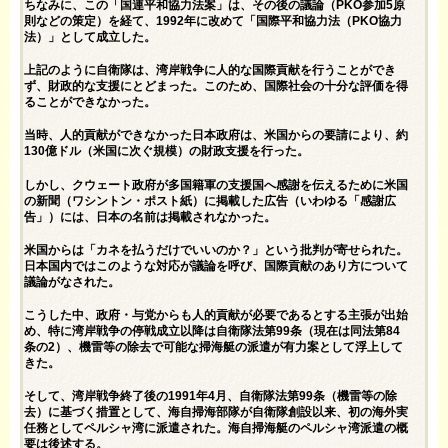
ちなみに、この「国連平和協力法案」は、その後の議論（PKO参加5原
則などの策定）を経て、1992年に改めて「国際平和協力法（PKO協力
法）」として成立した。
上記のように自衛隊は、湾岸戦争に人的な国際貢献を行うことができ
ず、財政的な支援にとどまった。このため、国際社会の十分な評価を得
ることができなかった。
当時、人的貢献ができなかった日本政府は、米国からの要請により、約
130億ドル（米国に次ぐ規模）の財政支援を行った。
しかし、クウェート政府が多国籍軍の支援国へ感謝を伝えるために米国
の新聞（ワシントン・ポスト紙）に掲載した広告（いわゆる「感謝広
告」）には、日本の名前は掲載されなかった。
米国からは「カネを払うだけでいいのか？」という批判が寄せられた。
日本国内ではこのような対応が議論を呼び、国際貢献のあり方について
議論がなされた。
こうした中、政府・与党からも人的貢献が必要であるとする主張が出始
め、特に湾岸戦争の停戦成立以降は自衛隊法第99条（現在は同法第84
条の2）、機雷等の除去で可能な掃海艇の派遣が有力案として浮上して
きた。
そして、湾岸戦争終了後の1991年4月、自衛隊法第99条（機雷等の除
去）に基づく措置として、海自掃海部隊が自衛隊創設以来、初の海外実
任務としてペルシャ湾に派遣された。海自掃海艇のペルシャ湾派遣の概
要は後述する。