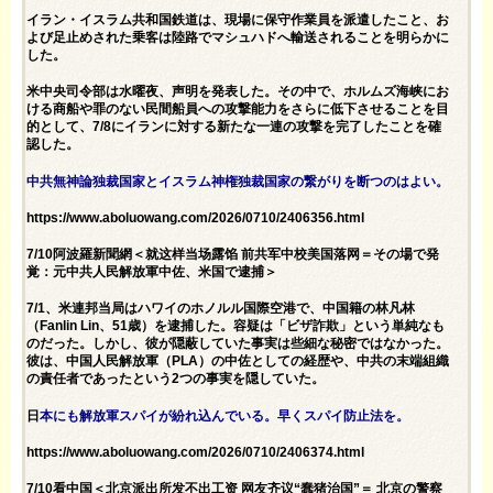
イラン・イスラム共和国鉄道は、現場に保守作業員を派遣したこと、お
よび足止めされた乗客は陸路でマシュハドへ輸送されることを明らかに
した。
米中央司令部は水曜夜、声明を発表した。その中で、ホルムズ海峡にお
ける商船や罪のない民間船員への攻撃能力をさらに低下させることを目
的として、7/8にイランに対する新たな一連の攻撃を完了したことを確
認した。
中共無神論独裁国家とイスラム神権独裁国家の繋がりを断つのはよい。
https://www.aboluowang.com/2026/0710/2406356.html
7/10阿波羅新聞網＜就这样当场露馅 前共军中校美国落网＝その場で発
覚：元中共人民解放軍中佐、米国で逮捕＞
7​​/1、米連​​邦当局はハワイのホノルル国際空港で、中国籍の林凡林
（Fanlin Lin、51歳）を逮捕した。容疑は「ビザ詐欺」という単純なも
のだった。しかし、彼が隠蔽していた事実は些細な秘密ではなかった。
彼は、中国人民解放軍（PLA）の中佐としての経歴や、中共の末端組織
の責任者であったという2つの事実を隠していた。
日
本にも解放軍スパイが紛れ込んでいる。早くスパイ防止法を。
https://www.aboluowang.com/2026/0710/2406374.html
7/10看中国＜北京派出所发不出工资 网友齐议“蠢猪治国”＝ 北京の警察