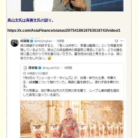
高山文氏は高善文氏の誤り。
https://x.com/AsiaFinance/status/2075418618763018743/video/1