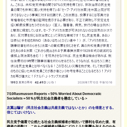
7/10Rasmussen Reports＜50% Worried About Democratic
Socialists＝50％が民主社会主義者を懸念している＞
左翼は騙す（民主社会主義は共産主義ではないとか）のを得意とする。
信じてはいけない。
民主党予備選で公然たる社会主義候補者が相次いで勝利を収めた後、有
権者の半数は、これらの候補者が議会にどのような影響を与えるのかを