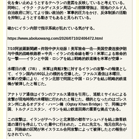
化を食い止めようとするテヘランの意図を反映していると考えている。
同時に、イラク・クルディスタン周辺への部隊増強は、現地のクルド人
自治政府に対してより強い政治的・軍事的圧力をかけ、反体制派の活動
を抑制しようとする動きでもあると見られている。
確かにイラン内部で指示系統が乱れている気がする。
https://www.aboluowang.com/2026/0710/2406472.html
7/10阿波羅新聞網＜炸毁中伊大动脉！美军致命一击—美国空袭连接伊朗
与中俄的战略铁路桥＝中共・イランの生命線を断つ！米軍による致命的
な一撃――イランと中国・ロシアを結ぶ戦略的鉄道橋を米軍が空爆＞
水曜日の夜（7/8）、米軍は商船3隻に対するイランの攻撃への報復とし
て、イラン国内の90以上の標的を空爆した。ファルス通信は木曜日、
米軍の空爆により、イラン北部で同国と中国・ロシアを結ぶ戦略的鉄道
橋が被弾したと報じた。
アナトリア通信はイランのファルス通信を引用し、巡航ミサイルによる
攻撃が現地時間の木曜朝に行われたと報じた。標的となったのはゴレス
タン州にあるオグタイ・ハーン橋（Ogtay Khan Bridge）で、同橋は中
国、トルクメニスタン、イランを結ぶ鉄道回廊の重要な拠点である。
この攻撃は、イランがテヘランと北東部の都市マシュハドを結ぶ旅客鉄
道の運行を停止していた最中に行われた。これに先立ち、地元住民から
は、同路線の区間が米イスラエル合同攻撃によって被弾したとの報告が
なされていた。