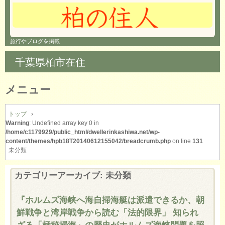
旅行やブログを掲載
千葉県柏市在住
メニュー
コ
ン
トップ
›
Warning
: Undefined array key 0 in
テ
/home/c1179929/public_html/dwellerinkashiwa.net/wp-
ン
content/themes/hpb18T20140612155042/breadcrumb.php
on line
131
ツ
未分類
へ
ス
カテゴリーアーカイブ:
未分類
キ
ッ
プ
『ホルムズ海峡へ海自掃海艇は派遣できるか、朝
鮮戦争と湾岸戦争から読む「法的限界」 知られ
ざる「極秘掃海」の歴史がホルムズ海峡問題を照