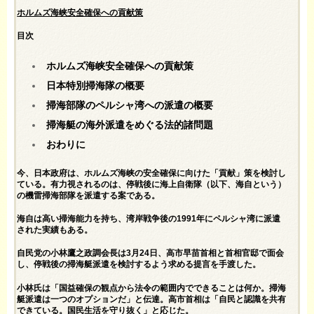
ホルムズ海峡安全確保への貢献策
目次
ホルムズ海峡安全確保への貢献策
日本特別掃海隊の概要
掃海部隊のペルシャ湾への派遣の概要
掃海艇の海外派遣をめぐる法的諸問題
おわりに
今、日本政府は、ホルムズ海峡の安全確保に向けた「貢献」策を検討し
ている。有力視されるのは、停戦後に海上自衛隊（以下、海自という）
の機雷掃海部隊を派遣する案である。
海自は高い掃海能力を持ち、湾岸戦争後の1991年にペルシャ湾に派遣
された実績もある。
自民党の小林鷹之政調会長は3月24日、高市早苗首相と首相官邸で面会
し、停戦後の掃海艇派遣を検討するよう求める提言を手渡した。
小林氏は「国益確保の観点から法令の範囲内でできることは何か。掃海
艇派遣は一つのオプションだ」と伝達。高市首相は「自民と認識を共有
できている。国民生活を守り抜く」と応じた。