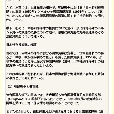
さて、本稿では、温故知新の精神で、朝鮮戦争における「日本特別掃海
隊」の派遣（1950年）とペルシャ湾掃海艇派遣（1991年）について述
べ、ホルムズ海峡への自衛隊掃海艇の派遣に関する「法的制約」を明ら
かにしたい。
以下、初めに日本特別掃海隊の概要について述べ、次に掃海部隊のペル
シャ湾への派遣の概要について述べ、最後に掃海艇の海外派遣をめぐる
法的諸問題について述べる。
日本特別掃海隊の概要
現在では、自衛隊の海外における国際貢献は定着し、恒常化されつつあ
るが、戦後、我が国が初めて血と汗を流した国際貢献は、1950年、占
領軍の要請による海上保安庁特別掃海隊（通称：日本特別掃海隊）の朝
鮮海域への派遣であったといえる。
これは極秘裏に行われたが、日本の掃海部隊が海外実戦に参加した最初
の事例として知られている。
（1）朝鮮戦争と機雷戦
連合国軍占領下の日本では、政府機関も連合国軍最高司令官総司令部
（GHQ/SCAP）の統制下にあったことから、1950年6月の朝鮮戦争の
開戦を受けて、海上保安庁も動員されることになった。
まず7月16日より、佐世保港および横須賀港における日施確認掃海（注