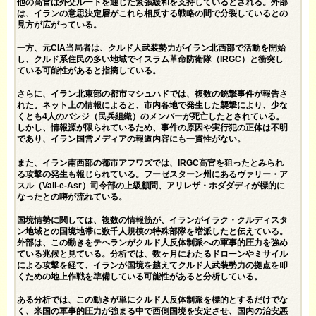
他の高官は外交ルートを通じた緊張緩和を支持しているとされる。外部
は、イランの意思決定層がこれら相反する戦略の間で分裂しているとの
見方が広がっている。
一方、元CIA当局者は、クルド人武装勢力がイラン北西部で活動を開始
し、クルド系住民の多い地域でイスラム革命防衛隊（IRGC）と衝突し
ている可能性があると指摘している。
さらに、イラン北東部の都市マシュハドでは、複数の銃撃事件が報告さ
れた。ネット上の情報によると、市内各地で発生した襲撃により、少な
くとも4人のバシジ（民兵組織）のメンバーが死亡したとされている。
しかし、情報源が限られているため、事件の原因や実行犯の正体は不明
であり、イラン国営メディアの報道内容にも一貫性がない。
また、イラン南西部の都市アフワズでは、IRGC高官を狙ったとみられ
る攻撃の発生も報じられている。フーゼスターン州にあるヴァリー・ア
スル（Vali-e-Asr）司令部の上級顧問、アリレザ・ホダダディが標的に
なったとの噂が流れている。
国境情勢に関しては、複数の情報筋が、イランがイラク・クルディスタ
ン地域との国境地帯に数千人規模の特殊部隊を増派したと伝えている。
外部は、この動きをテヘランがクルド人反体制派への軍事的圧力を強め
ている兆候と見ている。分析では、数ヶ月にわたるドローンやミサイル
による攻撃を経て、イランが国境を越えてクルド人武装勢力の拠点を叩
くための地上作戦を準備している可能性があると分析している。
ある分析では、この動きが単にクルド人反体制派を標的とするだけでな
く、米国の軍事的圧力が強まる中で西側国境を安定させ、国内の治安悪