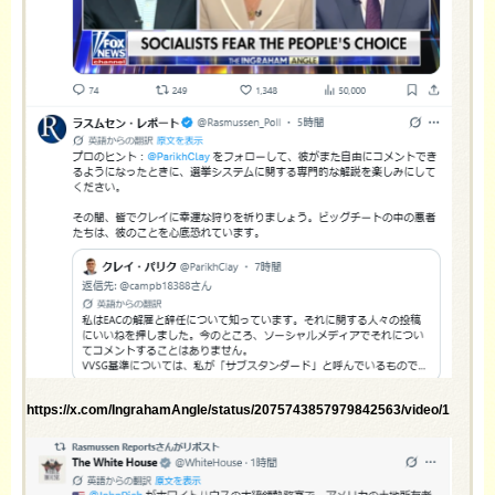
https://x.com/IngrahamAngle/status/2075743857979842563/video/1