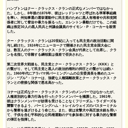
ハンプトンはクー・クラックス・クランの正式なメンバーではなかっ
た。しかし、8年後の1876年、彼は
レッドシャツ
と呼ばれる準軍事組織
を率い、州知事選の選挙運動中に民主党のために黒人有権者や共和党関
係者に対して脅迫や暴力を振るった。
エレントン暴動だけ
でも、この組
織は推定30人の黒人民兵と州議会議員のサイモン・P・コーカーを殺害
した。
クー・クラックス・クランは20世紀に入っても民主党の政治活動に関
与し続けた。1924年にニューヨークで開催された
民主党全国大会
に
は、数百人のクー・クラックス・クラン会員が代表として出席し、クラ
ンを名指しで非難する綱領案は僅差で否決された。
第二次世界大戦後も、民主党とクー・クラックス・クラン（KKK）
と
の繋がり、そして民主党と黒人の政治的権利の抑圧との繋がりは続い
た。1960年代にアラバマ州バーミングハムの公安委員長を務めたユー
ジン・“ブル”・コナーは、強硬な人種隔離政策とクー・クラックス・ク
ランとの密接な関係で悪名高かった。
コナーは正式なクー・クラックス・クランのメンバーではなかったが、
人種差別的な暴力行為を行ったクランメンバーを擁護した。1961年、
彼はクランメンバーが妨害を受けることなくフリーダム・ライダーズを
襲撃できるよう、バーミングハム・トレイルウェイズのバスターミナル
から警察を遠ざけるよう命じた。また、彼は攻撃犬や高圧放水銃を用い
て、子供を含む平和的な公民権運動のデモ参加者に対する暴力的な警察
の弾圧を指揮した。