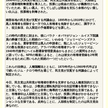
1890年代に人民党が敗北した後、民主党は
州憲法を
改正し、人頭税な
どの選挙権剥奪措置を導入した。投票には税金の支払いが義務付けられ
ていたため、貧しい黒人、そしてしばしば税金を支払う余裕のない貧し
い白人は、投票権を剥奪された。
南部各地の民主党が支配する州議会は、1895年から1910年にかけて、
黒人有権者を排除する一方で白人有権者を免除するために、識字テス
ト、祖父条項、白人限定の予備選挙などを課した。
この時代の歴史
に刻まれ、後にバラク・オバマがジョン・ルイス下院議
員の葬儀で言及した戦術の一つに、いわゆる「
ジェリービーンズテス
ト」
がある。選挙管理官は黒人の申請者に、瓶に入ったジェリービーン
ズの数を推測させたのだ。アラバマ州の有権者テレサ・バロウズは、
1940年代後半にヘイル郡選挙管理委員会からまさにこの質問をされた
と語っている。NPRの報道によると、これは彼女の有権者登録を2年間
遅らせるために用いられた戦術の一つだったという。
これらの法律は、人種隔離法とともに、1870年代から1960年代半ばま
で続いたジム・クロウ時代を通じて、民主党が支配する州議会によって
制定された。
今日、民主党は共和党が有権者ID要件を支持するのは人種差別的だと主
張している。彼らは、少数派は運転免許証や出生証明書を取得できない
と主張しているが、これは非常に侮辱的で人種差別的な主張である。ま
た、有権者IDは人頭税だと主張しているが、投票に料金がかかるわけで
はなく、成人は日常生活を送る上で身分証明書が必要なので、これはナ
ンセンスな主張である。皮肉なことに、人頭税を制定したのは民主党自
身なのだ。