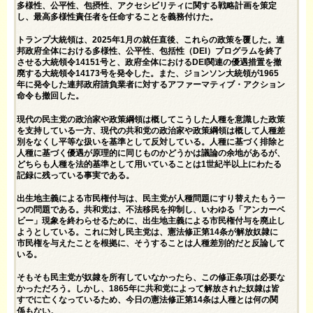
多様性、公平性、包摂性、アクセシビリティに関する戦略計画を策定
し、最高多様性責任者を任命することを義務付けた。
トランプ大統領は、2025年1月の就任直後、これらの政策を覆した。連
邦政府全体における多様性、公平性、包括性（DEI）プログラムを終了
させる
大統領令14151号
と、政府全体におけるDEI関連の優遇措置を撤
廃する大統領令14173号を発令した。また、ジョンソン大統領が1965
年に発令した連邦政府請負業者に対するアファーマティブ・アクション
命令も撤回した。
現代の民主党の政治家や政策綱領は概してこうした人種を意識した政策
を支持している一方、現代の共和党の政治家や政策綱領は概して人種差
別をなくし平等な扱いを基準として反対している。人種に基づく排除と
人種に基づく優遇が原理的に同じものかどうかは議論の余地があるが、
どちらも人種を法的基準として用いていることは1世紀半以上にわたる
記録に残っている事実である。
出生地主義による市民権付与は、民主党が人種問題にすり替えたもう一
つの問題である。共和党は、不法移民を抑制し、いわゆる「アンカーベ
ビー」現象を終わらせるために、出生地主義による市民権付与を廃止し
ようとしている。これに対し民主党は、憲法修正第14条が解放奴隷に
市民権を与えたことを根拠に、そうすることは人種差別的だと反論して
いる。
そもそも民主党が奴隷を所有していなかったら、この修正条項は必要な
かっただろう。しかし、1865年に共和党によって解放された奴隷は皆
すでに亡くなっているため、今日の憲法修正第14条は人種とは何の関
係もない。