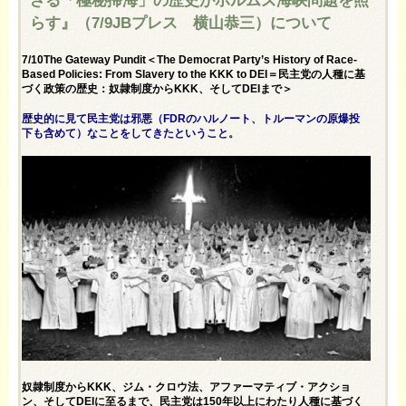
らす』（7/9JBプレス 横山恭三）について
7/10The Gateway Pundit＜The Democrat Party’s History of Race-
Based Policies: From Slavery to the KKK to DEI＝民主党の人種に基
づく政策の歴史：奴隷制度からKKK、そしてDEIまで＞
歴史的に見て民主党は邪悪（FDRのハルノート、トルーマンの原爆投
下も含めて）なことをしてきたということ。
奴隷制度からKKK、ジム・クロウ法、アファーマティブ・アクショ
ン、そしてDEIに至るまで、民主党は150年以上にわたり人種に基づく