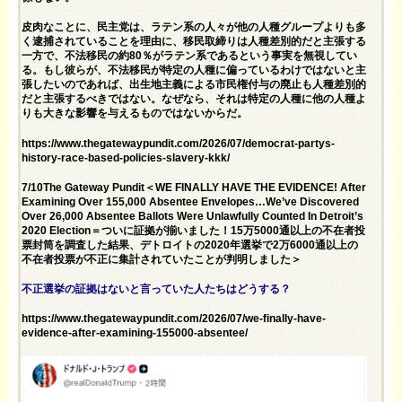
皮肉なことに、民主党は、ラテン系の人々が他の人種グループよりも多
く逮捕されていることを理由に、移民取締りは人種差別的だと主張する
一方で、不法移民の
約80％が
ラテン系であるという事実を無視してい
る。もし彼らが、不法移民が特定の人種に偏っているわけではないと主
張したいのであれば、出生地主義による市民権付与の廃止も人種差別的
だと主張するべきではない。なぜなら、それは特定の人種に他の人種よ
りも大きな影響を与えるものではないからだ。
https://www.thegatewaypundit.com/2026/07/democrat-partys-
history-race-based-policies-slavery-kkk/
7/10The Gateway Pundit＜WE FINALLY HAVE THE EVIDENCE! After
Examining Over 155,000 Absentee Envelopes…We’ve Discovered
Over 26,000 Absentee Ballots Were Unlawfully Counted In Detroit’s
2020 Election＝ついに証拠が揃いました！15万5000通以上の不在者投
票封筒を調査した結果、デトロイトの2020年選挙で2万6000通以上の
不在者投票が不正に集計されていたことが判明しました＞
不正選挙の証拠はないと言っていた人たちはどうする？
https://www.thegatewaypundit.com/2026/07/we-finally-have-
evidence-after-examining-155000-absentee/