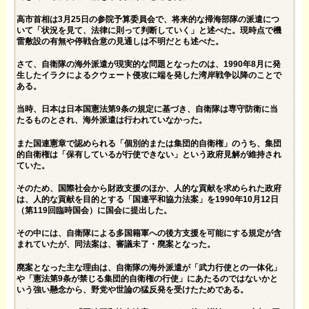
高市首相は3月25日の参院予算委員会で、将来的な掃海部隊の派遣につ
いて「状況を見て、法律に則って判断していく」と述べた。現時点で機
雷敷設の有無や停戦合意の見通しは不明だとも述べた。
さて、自衛隊の海外派遣が現実的な問題となったのは、1990年8月に発
生したイラクによるクウェート侵攻に端を発した湾岸戦争以降のことで
ある。
当時、日本は日本国憲法第9条の規定に基づき、自衛隊は専守防衛に当
たるものとされ、海外派遣は行われていなかった。
また国連憲章で認められる「個別的または集団的自衛権」のうち、集団
的自衛権は「保有しているが行使できない」という政府見解が維持され
ていた。
そのため、国際社会から財政支援のほか、人的な貢献を求められた政府
は、人的な貢献を目的とする「国連平和協力法案」を1990年10月12日
（第119回臨時国会）に国会に提出した。
その中には、自衛隊による多国籍軍への後方支援を可能にする規定が含
まれていたが、同法案は、審議未了・廃案となった。
廃案となった主な理由は、自衛隊の海外派遣が「武力行使との一体化」
や「憲法第9条が禁じる集団的自衛権の行使」にあたるのではないかと
いう強い懸念から、野党や世論の猛反発を受けたためである。