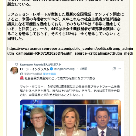
懸念している。
ラスムッセン・レポートが実施した最新の全国電話・オンライン調査に
よると、米国の有権者の50%が、来年これらの社会主義者が連邦議会
議員になる可能性を懸念しており、そのうち32%は「非常に懸念して
いる」と回答した。一方、44%は社会主義候補者が連邦議会議員にな
ることを懸念しておらず、そのうち23%は「全く懸念していない」と
回答した。
https://www.rasmussenreports.com/public_content/politics/trump_admini
utm_campaign=RR07102026DN&utm_source=criticalimpact&utm_mediu