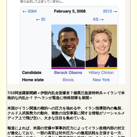
7/10阿波羅新聞網＜伊朗内乱全面爆发？德黑兰急派特种兵＝イランで本
格的な内乱か？ テヘランが緊急に特殊部隊を展開＞
米国がイラン関連の標的への圧力を強める中、イラン指導部内の亀裂、
クルド人武装勢力の動向、複数の治安事案に関する情報がソーシャルメ
ディア上で飛び交い、大きな注目を集めている。
報道によれば、米国の空爆や軍事的圧力によってイラン政権内部の対立
が激化しており、一部の高官は対外圧力への徹底抗戦を主張する一方、